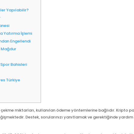
r Yapılabilir?
r
anesi
 Yatırma İşlemi
ndan Engellendi
n Mağdur
Spor Bahisleri
es Türkiye
kme miktarları, kullanılan ödeme yöntemlerine bağlıdır. Kripto par
değişmektedir. Destek, sorularınızı yanıtlamak ve gerektiğinde yardı