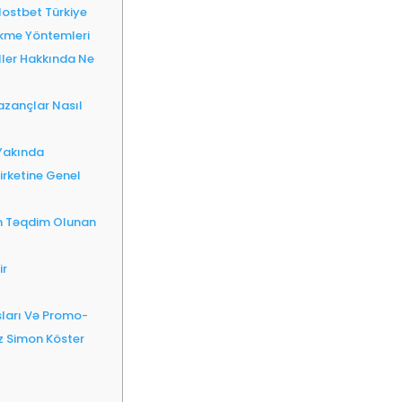
Mostbet Türkiye
ekme Yöntemleri
ler Hakkında Ne
zançlar Nasıl
Yakında
irketine Genel
n Təqdim Olunan
ir
ları Və Promo-
z Simon Köster