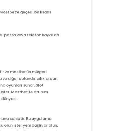
Mostbet’e geçerli bir lisans
el e-posta veya telefon kaydı da
tir ve mostbet’in müşteri
 ve diğer dolandırıcılıklardan
no oyunları sunar. Slot
 Müşteri Mostbet’te oturum
 dünyası.
onuna sahiptir. Bu uygulama
 olun ister yeni başlıyor olun,