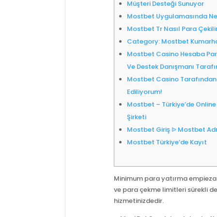
Müşteri Desteği Sunuyor
Mostbet Uygulamasında Nele
Mostbet Tr Nasıl Para Çekili
Category: Mostbet Kumarh
Mostbet Casino Hesaba Para
Ve Destek Danışmanı Tarafı
Mostbet Casino Tarafında
Ediliyorum!
Mostbet – Türkiye’de Online 
Şirketi
Mostbet Giriş ᐉ Mostbet Adr
Mostbet Türkiye’de Kayıt
Minimum para yatırma empieza çe
ve para çekme limitleri sürekli 
hizmetinizdedir.