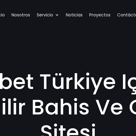
cio
Nosotros
Servicio
Noticias
Proyectos
Contáct
et Türkiye I
lir Bahis Ve
Sitesi