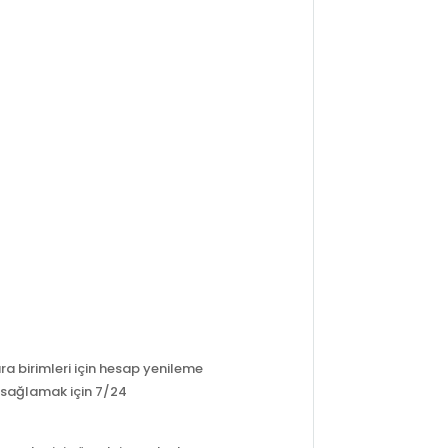
a birimleri için hesap yenileme
m sağlamak için 7/24