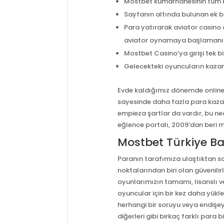
Mostbet kumarhanesinin tüm ka
Sayfanın altında bulunan ek bi
Para yatırarak aviator casi
aviator oynamaya başlamanız
Mostbet Casino’ya girişi tek b
Gelecekteki oyuncuların kazançl
Evde kaldığımız dönemde online k
sayesinde daha fazla para kazana
empieza şartlar da vardır, bu ne
eğlence portalı, 2009’dan beri m
Mostbet Türkiye Bah
Paranın tarafımıza ulaştıktan so
noktalarından biri olan güvenilir
oyunlarımızın tamamı, lisanslı 
oyuncular için bir kez daha yük
herhangi bir soruyu veya endişe
diğerleri gibi birkaç farklı para 