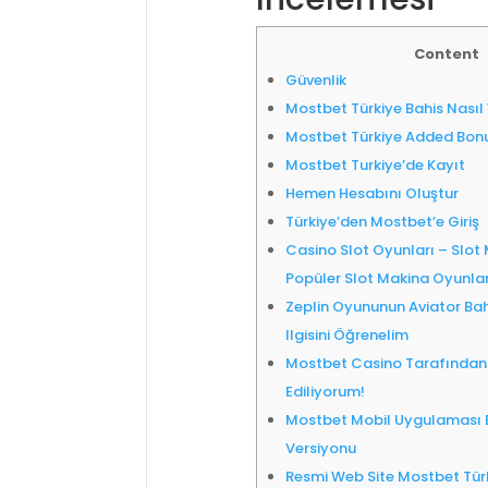
Content
Güvenlik
Mostbet Türkiye Bahis Nasıl 
Mostbet Türkiye Added Bon
Mostbet Turkiye’de Kayıt
Hemen Hesabını Oluştur
Türkiye’den Mostbet’e Giriş
Casino Slot Oyunları – Slot
Popüler Slot Makina Oyunlar
Zeplin Oyununun Aviator Ba
Ilgisini Öğrenelim
Mostbet Casino Tarafında
Ediliyorum!
Mostbet Mobil Uygulaması 
Versiyonu
Resmi Web Site Mostbet Tür