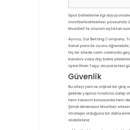
Spor bahislerine ilgi duyuyorsanı
mostbetbahissitesi. possuindo 20
Mostbet’te oturum açtıktan sonr
Ayrıca, Our Betting Company, Tür
Sanal para ile oyunu öğrenebili
hiç bir sitede canlı casinoda geç
kanalını yasa dışı bahis siteler
üyesi İlhan Taşçı da pazartesi gü
Güvenlik
Bu siteyi yeni ve orijinal bir giri
şekilde yapma fırsatına sahip ola
hem tasarım konusunda hem de di
Şimdi dimension Mostbet sitesin
stratejisi olduğuna bir daha em
alabilirsiniz.