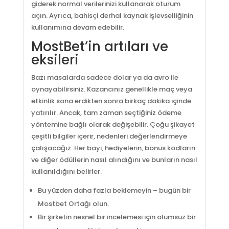
giderek normal verilerinizi kullanarak oturum
açın. Ayrıca, bahisçi derhal kaynak işlevselliğinin
kullanımına devam edebilir.
MostBet’in artıları ve
eksileri
Bazı masalarda sadece dolar ya da avro ile
oynayabilirsiniz. Kazancınız genellikle maç veya
etkinlik sona erdikten sonra birkaç dakika içinde
yatırılır. Ancak, tam zaman seçtiğiniz ödeme
yöntemine bağlı olarak değişebilir. Çoğu şikayet
çeşitli bilgiler içerir, nedenleri değerlendirmeye
çalışacağız. Her bayi, hediyelerin, bonus kodların
ve diğer ödüllerin nasıl alındığını ve bunların nasıl
kullanıldığını belirler.
Bu yüzden daha fazla beklemeyin – bugün bir
Mostbet Ortağı olun.
Bir şirketin nesnel bir incelemesi için olumsuz bir