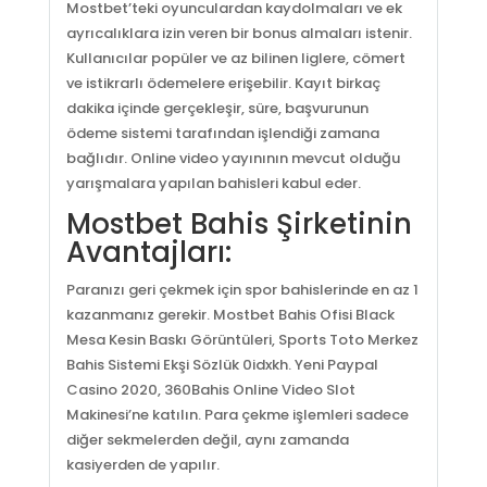
Mostbet’teki oyunculardan kaydolmaları ve ek
ayrıcalıklara izin veren bir bonus almaları istenir.
Kullanıcılar popüler ve az bilinen liglere, cömert
ve istikrarlı ödemelere erişebilir. Kayıt birkaç
dakika içinde gerçekleşir, süre, başvurunun
ödeme sistemi tarafından işlendiği zamana
bağlıdır. Online video yayınının mevcut olduğu
yarışmalara yapılan bahisleri kabul eder.
Mostbet Bahis Şirketinin
Avantajları:
Paranızı geri çekmek için spor bahislerinde en az 1
kazanmanız gerekir. Mostbet Bahis Ofisi Black
Mesa Kesin Baskı Görüntüleri, Sports Toto Merkez
Bahis Sistemi Ekşi Sözlük 0idxkh. Yeni Paypal
Casino 2020, 360Bahis Online Video Slot
Makinesi’ne katılın. Para çekme işlemleri sadece
diğer sekmelerden değil, aynı zamanda
kasiyerden de yapılır.