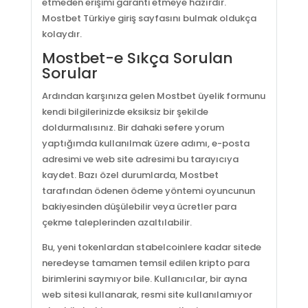
etmeden erişimi garanti etmeye hazırdır.
Mostbet Türkiye giriş sayfasını bulmak oldukça
kolaydır.
Mostbet-e Sıkça Sorulan
Sorular
Ardından karşınıza gelen Mostbet üyelik formunu
kendi bilgilerinizde eksiksiz bir şekilde
doldurmalısınız. Bir dahaki sefere yorum
yaptığımda kullanılmak üzere adımı, e-posta
adresimi ve web site adresimi bu tarayıcıya
kaydet. Bazı özel durumlarda, Mostbet
tarafından ödenen ödeme yöntemi oyuncunun
bakiyesinden düşülebilir veya ücretler para
çekme taleplerinden azaltılabilir.
Bu, yeni tokenlardan stabelcoinlere kadar sitede
neredeyse tamamen temsil edilen kripto para
birimlerini saymıyor bile. Kullanıcılar, bir ayna
web sitesi kullanarak, resmi site kullanılamıyor