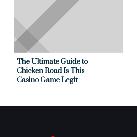
The Ultimate Guide to
Chicken Road Is This
Casino Game Legit