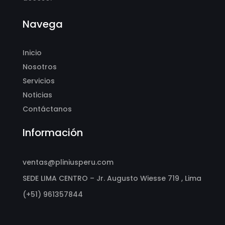
Navega
Inicio
Nosotros
Servicios
Noticias
Contáctanos
Información
ventas@pliniusperu.com
SEDE LIMA CENTRO – Jr. Augusto Wiesse 719 , Lima
(+51) 961357844