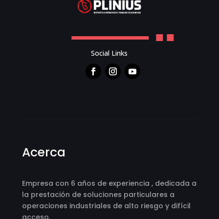
Social Links
Acerca
Empresa con 6 años de experiencia , dedicada a
la prestación de soluciones particulares a
operaciones industriales de alto riesgo y difícil
acceso.