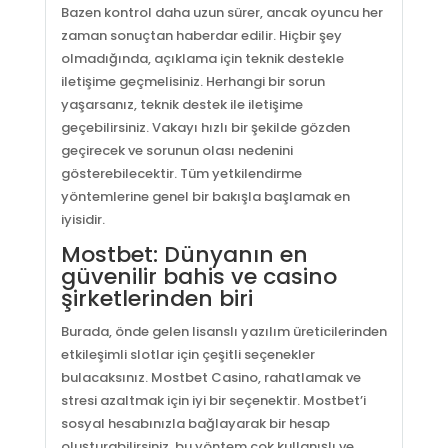
Bazen kontrol daha uzun sürer, ancak oyuncu her
zaman sonuçtan haberdar edilir. Hiçbir şey
olmadığında, açıklama için teknik destekle
iletişime geçmelisiniz. Herhangi bir sorun
yaşarsanız, teknik destek ile iletişime
geçebilirsiniz. Vakayı hızlı bir şekilde gözden
geçirecek ve sorunun olası nedenini
gösterebilecektir. Tüm yetkilendirme
yöntemlerine genel bir bakışla başlamak en
iyisidir.
Mostbet: Dünyanın en
güvenilir bahis ve casino
şirketlerinden biri
Burada, önde gelen lisanslı yazılım üreticilerinden
etkileşimli slotlar için çeşitli seçenekler
bulacaksınız. Mostbet Casino, rahatlamak ve
stresi azaltmak için iyi bir seçenektir. Mostbet’i
sosyal hesabınızla bağlayarak bir hesap
oluşturabilirsiniz, bu yöntem çok kullanışlı ve