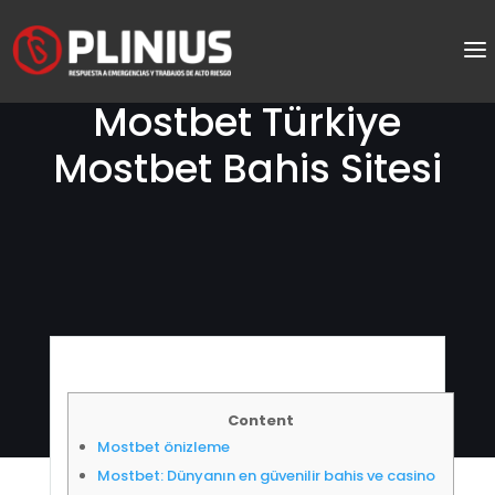
Mostbet Türkiye
Mostbet Bahis Sitesi
Content
Mostbet önizleme
Mostbet: Dünyanın en güvenilir bahis ve casino