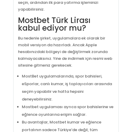
seçin, ardından ilk para yatırma işleminizi
yapabilirsiniz.
Mostbet Türk Lirası
kabul ediyor mu?
Bu nedenle şirket, uygulamalara ek olarak bir
mobil versiyon da hazırladı. Ancak Apple
hesabınızdaki bölgeyi de değiştirmek zorunda
kalmayacaksınız. Yine de indirmek için resmi web
sitesine gitmeniz gerekecek.
MostBet uygulamalarında, spor bahisleri,
eSporlar, canlı kumar, iş toplayıcıları arasında
seçim yapabilir ve hatta hepsini
deneyebilirsiniz.
Mostbet uygulaması ayrıca spor bahislerine ve
eğlence oyunlarına erişim sağlar.
Bu avantajlar, Mostbet kumar ve eğlence
portalının sadece Türkiye’de değil, tüm