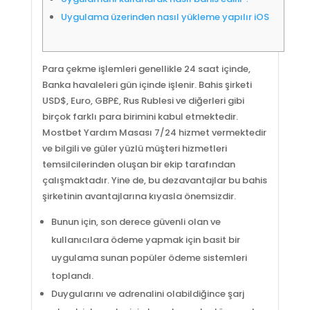
Uygulama üzerinden nasıl yükleme yapılır iOS
Para çekme işlemleri genellikle 24 saat içinde,
Banka havaleleri gün içinde işlenir. Bahis şirketi
USD$, Euro, GBP£, Rus Rublesi ve diğerleri gibi
birçok farklı para birimini kabul etmektedir.
Mostbet Yardım Masası 7/24 hizmet vermektedir
ve bilgili ve güler yüzlü müşteri hizmetleri
temsilcilerinden oluşan bir ekip tarafından
çalışmaktadır. Yine de, bu dezavantajlar bu bahis
şirketinin avantajlarına kıyasla önemsizdir.
Bunun için, son derece güvenli olan ve
kullanıcılara ödeme yapmak için basit bir
uygulama sunan popüler ödeme sistemleri
toplandı.
Duygularını ve adrenalini olabildiğince şarj