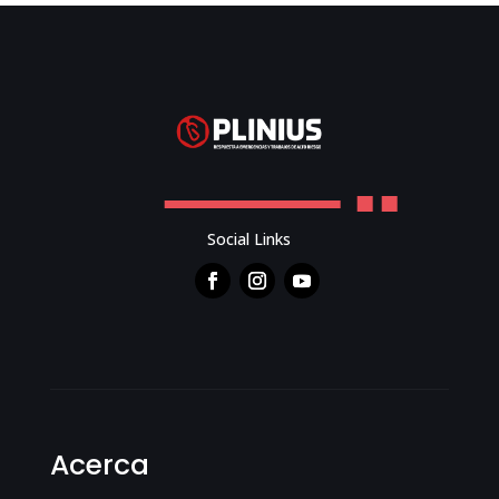
Social Links
Acerca