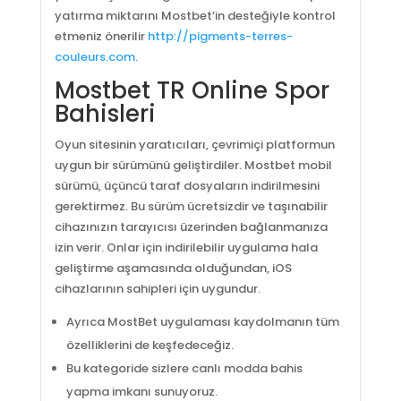
yatırma miktarını Mostbet’in desteğiyle kontrol
etmeniz önerilir
http://pigments-terres-
couleurs.com
.
Mostbet TR Online Spor
Bahisleri
Oyun sitesinin yaratıcıları, çevrimiçi platformun
uygun bir sürümünü geliştirdiler. Mostbet mobil
sürümü, üçüncü taraf dosyaların indirilmesini
gerektirmez. Bu sürüm ücretsizdir ve taşınabilir
cihazınızın tarayıcısı üzerinden bağlanmanıza
izin verir. Onlar için indirilebilir uygulama hala
geliştirme aşamasında olduğundan, iOS
cihazlarının sahipleri için uygundur.
Ayrıca MostBet uygulaması kaydolmanın tüm
özelliklerini de keşfedeceğiz.
Bu kategoride sizlere canlı modda bahis
yapma imkanı sunuyoruz.