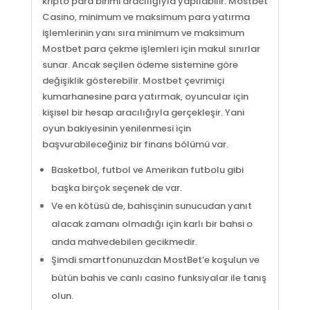
kripto para birimi aracılığıyla yapılabilir. Mostbet
Casino, minimum ve maksimum para yatırma
işlemlerinin yanı sıra minimum ve maksimum
Mostbet para çekme işlemleri için makul sınırlar
sunar. Ancak seçilen ödeme sistemine göre
değişiklik gösterebilir. Mostbet çevrimiçi
kumarhanesine para yatırmak, oyuncular için
kişisel bir hesap aracılığıyla gerçekleşir. Yani
oyun bakiyesinin yenilenmesi için
başvurabileceğiniz bir finans bölümü var.
Basketbol, futbol ve Amerikan futbolu gibi
başka birçok seçenek de var.
Ve en kötüsü de, bahisçinin sunucudan yanıt
alacak zamanı olmadığı için karlı bir bahsi o
anda mahvedebilen gecikmedir.
Şimdi smartfonunuzdan MostBet’e koşulun ve
bütün bahis ve canlı casino funksiyalar ile tanış
olun.