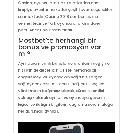
Casino, oyunculara klasik slotlardan canlı
krupiye oyunlarına kadar çeşitli oyun seçenekleri
sunmaktadır. Casino 2018’den beri hizmet
vermektedir ve Türk oyuncular arasında en
popüler casinolardan biridir.
Mostbet’te herhangi bir
bonus ve promosyon var
mı?
Aynı durum canlı bahislerde oranların değişme
hızı için de geçerlidir. Ofiste, herhangi bir
engellemeyi atlayarak kaynağa hızlı erişim
sağlayacak özel bir “canlı” bağlantı. Seçilen
yöntemden bağımsız olarak, sürecin kendisi
yaklaşık olarak aynıdır ve oyuncuya güvenilir
kişisel ve iletişim bilgilerini sağlama sorumluluğu
her durumda aynıdır.