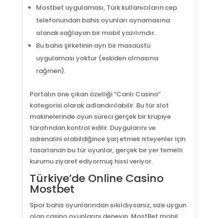
Mostbet uygulaması, Türk kullanıcıların cep
telefonundan bahis oyunları oynamasına
olanak sağlayan bir mobil yazılımdır.
Bu bahis şirketinin ayrı bir masaüstü
uygulaması yoktur (eskiden olmasına
rağmen).
Portalın öne çıkan özelliği “Canlı Casino”
kategorisi olarak adlandırılabilir. Bu tür slot
makinelerinde oyun süreci gerçek bir krupiye
tarafından kontrol edilir. Duygularını ve
adrenalini olabildiğince şarj etmek isteyenler için
tasarlanan bu tür oyunlar, gerçek bir yer temelli
kurumu ziyaret ediyormuş hissi veriyor.
Türkiye’de Online Casino
Mostbet
Spor bahis oyunlarından sıkıldıysanız, size uygun
olan casino oyunlarını deneyin. MostBet mobil