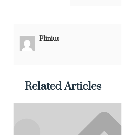
Plinius
Related Articles