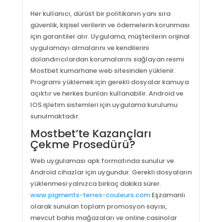
Her kullanıcı, dürüst bir politikanın yanı sıra
güvenlik, kişisel verilerin ve ödemelerin korunması
için garantiler alır. Uygulama, müşterilerin orijinal
uygulamayı almalarını ve kendilerini
dolandırıcılardan korumalarını sağlayan resmi
Mostbet kumarhane web sitesinden yüklenir.
Programı yüklemek için gerekli dosyalar kamuya
açıktır ve herkes bunları kullanabilir. Android ve
IOS işletim sistemleri için uygulama kurulumu
sunulmaktadır.
Mostbet’te Kazançları
Çekme Prosedürü?
Web uygulaması apk formatında sunulur ve
Android cihazlar için uygundur. Gerekli dosyaların
yüklenmesi yalnızca birkaç dakika sürer.
www.pigments-terres-couleurs.com
Eşzamanlı
olarak sunulan toplam promosyon sayısı,
mevcut bahis mağazaları ve online casinolar