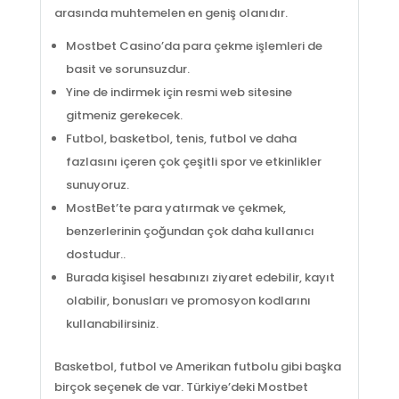
arasında muhtemelen en geniş olanıdır.
Mostbet Casino’da para çekme işlemleri de
basit ve sorunsuzdur.
Yine de indirmek için resmi web sitesine
gitmeniz gerekecek.
Futbol, basketbol, tenis, futbol ve daha
fazlasını içeren çok çeşitli spor ve etkinlikler
sunuyoruz.
MostBet’te para yatırmak ve çekmek,
benzerlerinin çoğundan çok daha kullanıcı
dostudur..
Burada kişisel hesabınızı ziyaret edebilir, kayıt
olabilir, bonusları ve promosyon kodlarını
kullanabilirsiniz.
Basketbol, futbol ve Amerikan futbolu gibi başka
birçok seçenek de var. Türkiye’deki Mostbet