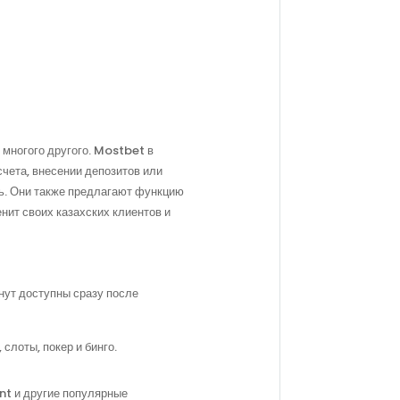
и многого другого. Mostbet в
чета, внесении депозитов или
ь. Они также предлагают функцию
енит своих казахских клиентов и
анут доступны сразу после
 слоты, покер и бинго.
nt и другие популярные