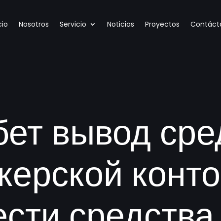
cio
Nosotros
Servicio
Noticias
Proyectos
Contáct
ет вывод сре
керской конто
сти средства