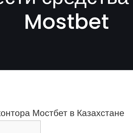
Mostbet
контора Мостбет в Казахстане