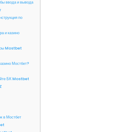
обы ввода и вывода
т
нструкция по
ра и казино
игры Mostbet
 казино Мостбет?
айте БК Mostbet
Z
к в Мостбет
bet