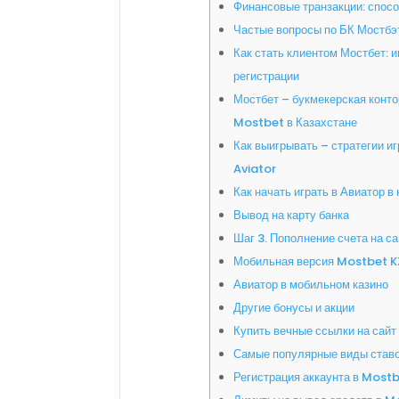
Финансовые транзакции: спос
Частые вопросы по БК Мостбэ
Как стать клиентом Мостбет: и
регистрации
Мостбет – букмекерская конто
Mostbet в Казахстане
Как выигрывать – стратегии 
Aviator
Как начать играть в Авиатор в
Вывод на карту банка
Шаг 3. Пополнение счета на с
Мобильная версия Mostbet K
Авиатор в мобильном казино
Другие бонусы и акции
Купить вечные ссылки на сайт
Самые популярные виды ставо
Регистрация аккаунта в Most