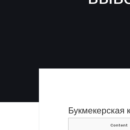
Букмекерская 
Content