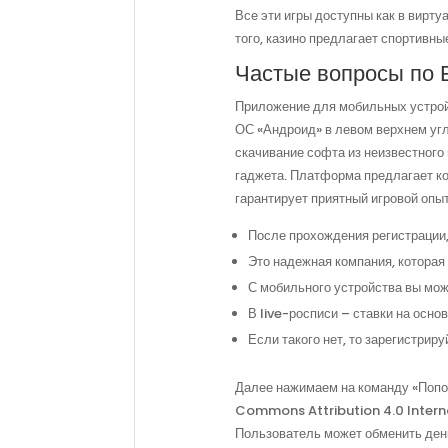
Все эти игры доступны как в вирт
того, казино предлагает спортивны
Частые вопросы по 
Приложение для мобильных устройс
ОС «Андроид» в левом верхнем угл
скачивание софта из неизвестного
гаджета. Платформа предлагает ко
гарантирует приятный игровой опыт
После прохождения регистрации
Это надежная компания, котора
С мобильного устройства вы може
В live-росписи – ставки на осно
Если такого нет, то зарегистрир
Далее нажимаем на команду «Попо
Commons Attribution 4.0 Interna
Пользователь может обменить деньг