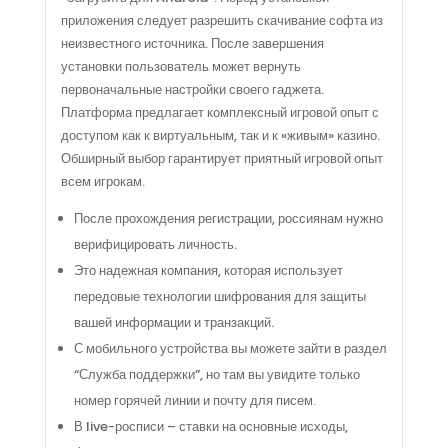
приложения следует разрешить скачивание софта из
неизвестного источника. После завершения
установки пользователь может вернуть
первоначальные настройки своего гаджета.
Платформа предлагает комплексный игровой опыт с
доступом как к виртуальным, так и к «живым» казино.
Обширный выбор гарантирует приятный игровой опыт
всем игрокам.
После прохождения регистрации, россиянам нужно
верифицировать личность.
Это надежная компания, которая использует
передовые технологии шифрования для защиты
вашей информации и транзакций.
С мобильного устройства вы можете зайти в раздел
“Служба поддержки”, но там вы увидите только
номер горячей линии и почту для писем.
В live-росписи – ставки на основные исходы,