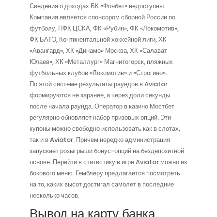
Сведения о доходах БК «Фонбет» недоступны.
Компания является спонсором сборной России по
футболу, ПФК ЦСКА, ФК «Рубин», ФК «Локомотив»,
ФК БАТЭ, Континентальной хоккейной лиги, ХК
«Авангард», ХК «Динамо» Москва, ХК «Салават
Юлаев», ХК «Металлург» Магнитогорск, пляжных
футбольных клубов «Локомотив» и «Строгино».
По этой системе результаты раундов в Aviator
формируются не заранее, а через доли секунды
после начала раунда. Оператор в казино Мостбет
регулярно обновляет набор призовых опций. Эти
купоны можно свободно использовать как в слотах,
так и в Aviator. Причем нередко администрация
запускает розыгрыши бонус-опций на бездепозитной
основе. Перейти в статистику в игре Aviator можно из
бокового меню. Гемблеру предлагается посмотреть
на то, каких высот достигал самолет в последние
несколько часов.
Вывод на карту банка