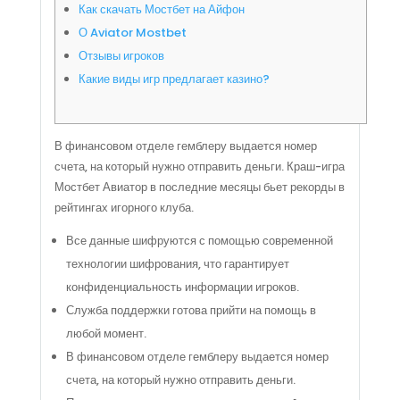
Как скачать Мостбет на Айфон
О Aviator Mostbet
Отзывы игроков
Какие виды игр предлагает казино?
В финансовом отделе гемблеру выдается номер
счета, на который нужно отправить деньги. Краш-игра
Мостбет Авиатор в последние месяцы бьет рекорды в
рейтингах игорного клуба.
Все данные шифруются с помощью современной
технологии шифрования, что гарантирует
конфиденциальность информации игроков.
Служба поддержки готова прийти на помощь в
любой момент.
В финансовом отделе гемблеру выдается номер
счета, на который нужно отправить деньги.