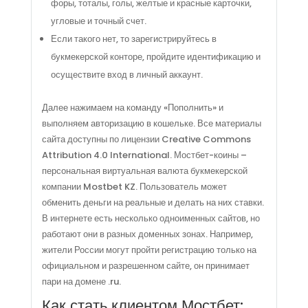
форы, тоталы, голы, желтые и красные карточки,
угловые и точный счет.
Если такого нет, то зарегистрируйтесь в
букмекерской конторе, пройдите идентификацию и
осуществите вход в личный аккаунт.
Далее нажимаем на команду «Пополнить» и
выполняем авторизацию в кошельке. Все материалы
сайта доступны по лицензии Creative Commons
Attribution 4.0 International. Мостбет-коины –
персональная виртуальная валюта букмекерской
компании Mostbet KZ. Пользователь может
обменить деньги на реальные и делать на них ставки.
В интернете есть несколько одноименных сайтов, но
работают они в разных доменных зонах. Например,
жители России могут пройти регистрацию только на
официальном и разрешенном сайте, он принимает
пари на домене .ru.
Как стать клиентом Мостбет: