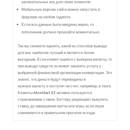
увлекательных игр для своих клиентов.
Мобильную версию сайта можно запустить в
браузере на любом гаджете.
Если все данные были введены верно, то
пополнение должно произойти моментально.
Так вы сможете оценить, какой из способов вывода
для вас наиболее лучший и является более
выгодным. Если клиент ошибся с выбором валюты, то
при выводе средств он может заказать услугу у
выбранной финансовой организации конвертации. Это
значит, что деньги будут переведены в
нужную валюту и поступят на счет, например, в тенге.
Клиенты Mostbet KZ активно пользуются
страхованием ставок. Беттеру разрешают выкупить
ставку до завершения матча или игры, если игрок
сомневается в правильном прогнозе исхода.