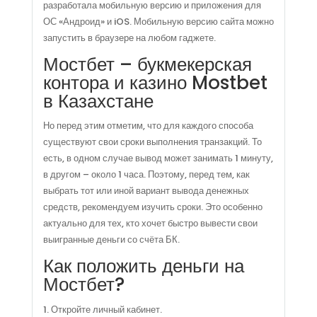
разработала мобильную версию и приложения для
ОС «Андроид» и iOS. Мобильную версию сайта можно
запустить в браузере на любом гаджете.
Мостбет – букмекерская
контора и казино Mostbet
в Казахстане
Но перед этим отметим, что для каждого способа
существуют свои сроки выполнения транзакций. То
есть, в одном случае вывод может занимать 1 минуту,
в другом – около 1 часа. Поэтому, перед тем, как
выбрать тот или иной вариант вывода денежных
средств, рекомендуем изучить сроки. Это особенно
актуально для тех, кто хочет быстро вывести свои
выигранные деньги со счёта БК.
Как положить деньги на
Мостбет?
Откройте личный кабинет.