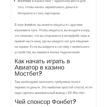
Mostbet в Казахстане – идеальное место для
того, чтобы начать зарабатывать деньги в
Интернете и стать партнером.
В игре Aviator, вы можете общаться с другими
игроками в чате. Чтобы общаться, вы входите в игру,
что означает, что вы открываете в интерфейс игры в
правой части окна, где вы увидите чат для общения
на экране. Если вы войдете в систему с мобильного
устройства, вы нажмете кнопку подключения.
Как начать играть в
Авиатор в казино
Мостбет?
Там необходимо заполнить требуемые поля и
перевести деньги. Это наиболее простой способ, если
надо сделать минимальный вывод с БК Мостбет.
Чей спонсор Фонбет?