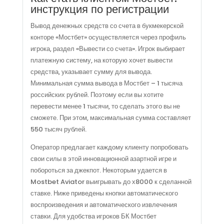
инструкция по регистрации
Вывод денежных средств со счета в букмекерской
конторе «Мостбет» осуществляется через профиль
игрока, раздел «Вывести со счета». Игрок выбирает
платежную систему, на которую хочет вывести
средства, указывает сумму для вывода.
Минимальная сумма вывода в Мостбет – 1 тысяча
российских рублей. Поэтому если вы хотите
перевести менее 1 тысячи, то сделать этого вы не
сможете. При этом, максимальная сумма составляет
550 тысяч рублей.
Оператор предлагает каждому клиенту попробовать
свои силы в этой инновационной азартной игре и
побороться за джекпот. Некоторым удается в
Mostbet Aviator выигрывать до х8000 к сделанной
ставке. Ниже приведены кнопки автоматического
воспроизведения и автоматического извлечения
ставки. Для удобства игроков БК Мостбет