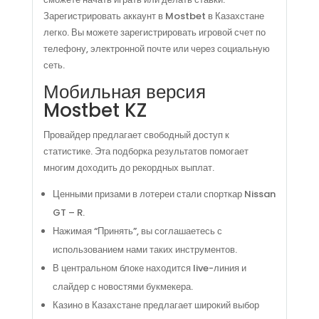
Зарегистрировать аккаунт в Mostbet в Казахстане
легко. Вы можете зарегистрировать игровой счет по
телефону, электронной почте или через социальную
сеть.
Мобильная версия
Mostbet KZ
Провайдер предлагает свободный доступ к
статистике. Эта подборка результатов помогает
многим доходить до рекордных выплат.
Ценными призами в лотереи стали спорткар Nissan
GT – R.
Нажимая “Принять”, вы соглашаетесь с
использованием нами таких инструментов.
В центральном блоке находится live-линия и
слайдер с новостями букмекера.
Казино в Казахстане предлагает широкий выбор