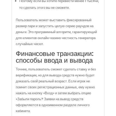
Поэтому если вы хотите перевести менее 1 тысячи,
то сделать этого вы не сможете.
Пользователь может выставить фиксированный
размер пари и запустить целую серию раундов на
деньги. Это программный алгоритм, гарантирующий
для клиентов онлайн-казино честность генератора
случайных чисел.
Финансовые транзакции:
способы ввода и вывода
Точнее, пользователь сможет сделать ставку и без
верификации, но для вывода средств нужно будет
доказать свой реальный возраст. Если игрок не
помнит своих регистрационных данных, ему нужно
нажать на кнопку «Вход» и затем выбрать опцию
«Забыли пароль? Заявки на вывод средств
оформляются в одноименном разделе личного
кабинета.