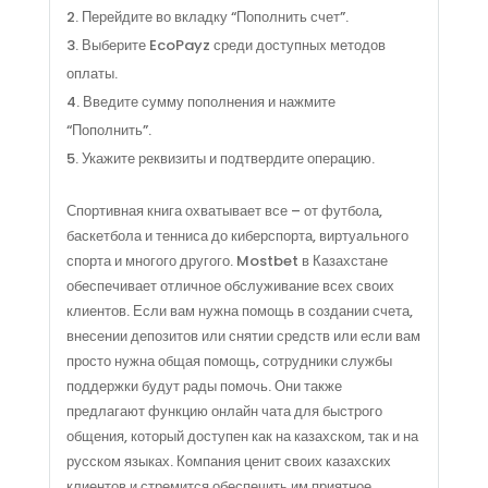
Перейдите во вкладку “Пополнить счет”.
Выберите EcoPayz среди доступных методов
оплаты.
Введите сумму пополнения и нажмите
“Пополнить”.
Укажите реквизиты и подтвердите операцию.
Спортивная книга охватывает все – от футбола,
баскетбола и тенниса до киберспорта, виртуального
спорта и многого другого. Mostbet в Казахстане
обеспечивает отличное обслуживание всех своих
клиентов. Если вам нужна помощь в создании счета,
внесении депозитов или снятии средств или если вам
просто нужна общая помощь, сотрудники службы
поддержки будут рады помочь. Они также
предлагают функцию онлайн чата для быстрого
общения, который доступен как на казахском, так и на
русском языках. Компания ценит своих казахских
клиентов и стремится обеспечить им приятное