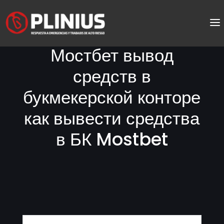
Мостбет вывод
средств в
букмекерской конторе
как вывести средства
в БК Mostbet