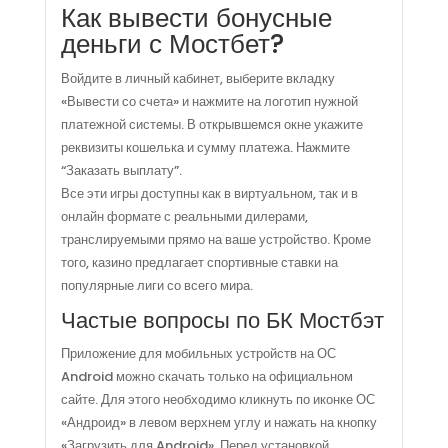
Как вывести бонусные
деньги с Мостбет?
Войдите в личный кабинет, выберите вкладку
«Вывести со счета» и нажмите на логотип нужной
платежной системы. В открывшемся окне укажите
реквизиты кошелька и сумму платежа. Нажмите
“Заказать выплату”.
Все эти игры доступны как в виртуальном, так и в
онлайн формате с реальными дилерами,
транслируемыми прямо на ваше устройство. Кроме
того, казино предлагает спортивные ставки на
популярные лиги со всего мира.
Частые вопросы по БК Мостбэт
Приложение для мобильных устройств на ОС
Android можно скачать только на официальном
сайте. Для этого необходимо кликнуть по иконке ОС
«Андроид» в левом верхнем углу и нажать на кнопку
«Загрузить для Android». Перед установкой