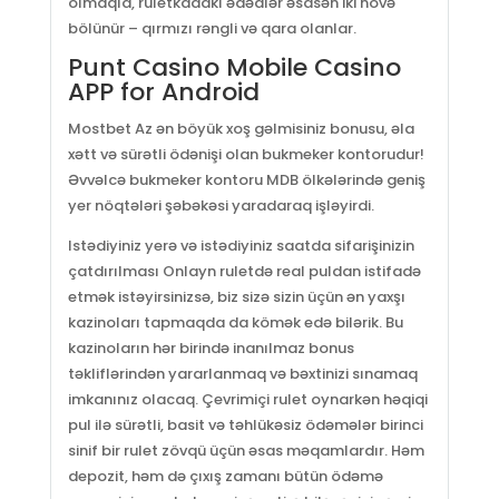
olmaqla, ruletkadakı ədədlər əsasən iki növə
bölünür – qırmızı rəngli və qara olanlar.
Punt Casino Mobile Casino
APP for Android
Mostbet Az ən böyük xoş gəlmisiniz bonusu, əla
xətt və sürətli ödənişi olan bukmeker kontorudur!
Əvvəlcə bukmeker kontoru MDB ölkələrində geniş
yer nöqtələri şəbəkəsi yaradaraq işləyirdi.
Istədiyiniz yerə və istədiyiniz saatda sifarişinizin
çatdırılması Onlayn ruletdə real puldan istifadə
etmək istəyirsinizsə, biz sizə sizin üçün ən yaxşı
kazinoları tapmaqda da kömək edə bilərik. Bu
kazinoların hər birində inanılmaz bonus
təkliflərindən yararlanmaq və bəxtinizi sınamaq
imkanınız olacaq. Çevrimiçi rulet oynarkən həqiqi
pul ilə sürətli, basit və təhlükəsiz ödəmələr birinci
sinif bir rulet zövqü üçün əsas məqamlardır. Həm
depozit, həm də çıxış zamanı bütün ödəmə