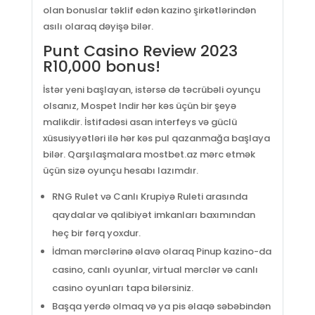
olan bonuslar təklif edən kazino şirkətlərindən
asılı olaraq dəyişə bilər.
Punt Casino Review 2023 ️
R10,000 bonus!
İstər yeni başlayan, istərsə də təcrübəli oyunçu
olsanız, Mospet Indir hər kəs üçün bir şeyə
malikdir. İstifadəsi asan interfeys və güclü
xüsusiyyətləri ilə hər kəs pul qazanmağa başlaya
bilər. Qarşılaşmalara mostbet.az mərc etmək
üçün sizə oyunçu hesabı lazımdır.
RNG Rulet və Canlı Krupiyə Ruleti arasında
qaydalar və qalibiyət imkanları baxımından
heç bir fərq yoxdur.
İdman mərclərinə əlavə olaraq Pinup kazino-da
casino, canlı oyunlar, virtual mərclər və canlı
casino oyunları tapa bilərsiniz.
Başqa yerdə olmaq və ya pis əlaqə səbəbindən