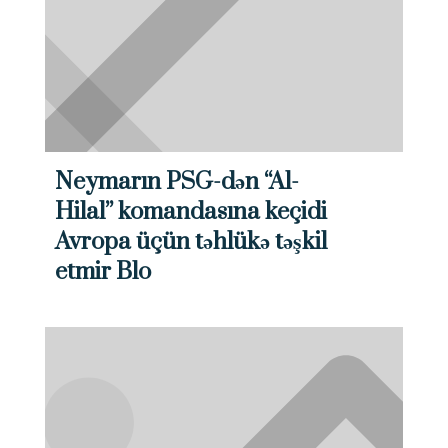
Neymarın PSG-dən “Al-
Hilal” komandasına keçidi
Avropa üçün təhlükə təşkil
etmir Blo
Social Links