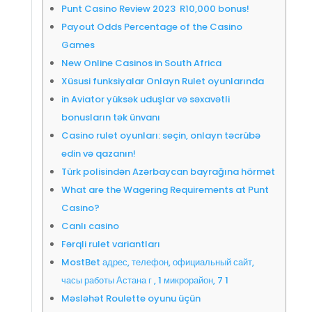
Punt Casino Review 2023 ️ R10,000 bonus!
Payout Odds Percentage of the Casino
Games
New Online Casinos in South Africa
Xüsusi funksiyalar Onlayn Rulet oyunlarında
in Aviator yüksək uduşlar və səxavətli
bonusların tək ünvanı
Casino rulet oyunları: seçin, onlayn təcrübə
edin və qazanın!
Türk polisindən Azərbaycan bayrağına hörmət
What are the Wagering Requirements at Punt
Casino?
Canlı casino
Fərqli rulet variantları
MostBet адрес, телефон, официальный сайт,
часы работы Астана г , 1 микрорайон, 7 1
Məsləhət Roulette oyunu üçün