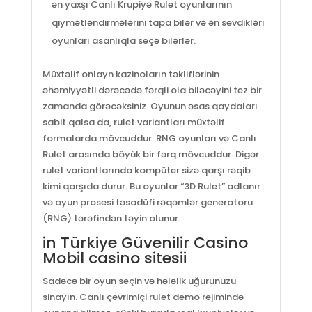
ən yaxşı Canlı Krupiyə Rulet oyunlarının
qiymətləndirmələrini tapa bilər və ən sevdikləri
oyunları asanlıqla seçə bilərlər.
Müxtəlif onlayn kazinoların təkliflərinin
əhəmiyyətli dərəcədə fərqli ola biləcəyini tez bir
zamanda görəcəksiniz. Oyunun əsas qaydaları
sabit qalsa da, rulet variantları müxtəlif
formalarda mövcuddur. RNG oyunları və Canlı
Rulet arasında böyük bir fərq mövcuddur. Digər
rulet variantlarında kompüter sizə qarşı rəqib
kimi qarşıda durur. Bu oyunlar “3D Rulet” adlanır
və oyun prosesi təsadüfi rəqəmlər generatoru
(RNG) tərəfindən təyin olunur.
in Türkiye Güvenilir Casino
Mobil casino sitesii
Sadəcə bir oyun seçin və hələlik uğurunuzu
sinayın. Canlı çevrimiçi rulet demo rejimində