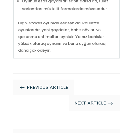
Oyunun əsas qaydaları sabit qalsa da, rulet
variantları müxtəlif formalarda mövcuddur.
High-Stakes oyunları əsasən adi Roulette
oyunlarıdır, yəni qaydalar, bahis növləri və
qazanma ehtimalları eynidir. Yalnız bahislər
yüksək olaraq oynanır və buna uyğun olaraq
daha çox ödəyir.
#
PREVIOUS ARTICLE
$
NEXT ARTICLE