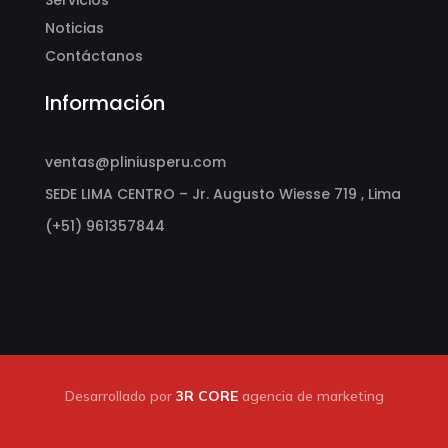
Servicios
Noticias
Contáctanos
Información
ventas@pliniusperu.com
SEDE LIMA CENTRO – Jr. Augusto Wiesse 719 , Lima
(+51) 961357844
Desarrollado por
3R CORE
agencia de marketing