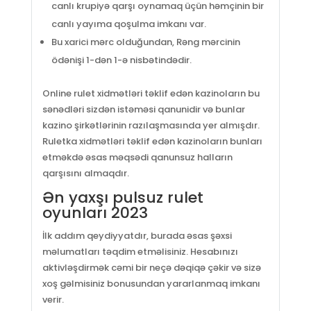
canlı krupiyə qarşı oynamaq üçün həmçinin bir
canlı yayıma qoşulma imkanı var.
Bu xarici mərc olduğundan, Rəng mərcinin
ödənişi 1-dən 1-ə nisbətindədir.
Online rulet xidmətləri təklif edən kazinoların bu
sənədləri sizdən istəməsi qanunidir və bunlar
kazino şirkətlərinin razılaşmasında yer almışdır.
Ruletka xidmətləri təklif edən kazinoların bunları
etməkdə əsas məqsədi qanunsuz halların
qarşısını almaqdır.
Ən yaxşı pulsuz rulet
oyunları 2023
İlk addım qeydiyyatdır, burada əsas şəxsi
məlumatları təqdim etməlisiniz. Hesabınızı
aktivləşdirmək cəmi bir neçə dəqiqə çəkir və sizə
xoş gəlmisiniz bonusundan yararlanmaq imkanı
verir.