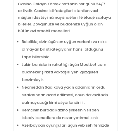
Casino Onlayn Kömək həftənin hər günü 24/7
aktivdir. Casino istifadəçiləri istənilən vaxt
müştəri dəstəyi nümayəndələri ilə əlaqə saxlaya
bilərlər. Zövqünüzə və büdcənizə uyğun olan
bütün avtomobil modelləri
Beləliklə, sizin üçün ən uyğun variantı və risksi
olmayan bir strategiyanın hansı olduğunu
tapa bilərsiniz.
Lakin bahislərin rahatlığı üçün Mostbet.com
bukmeker şirkəti vaxtaşırı yeni güzgüləri
tənzimləyir.
Nəcməddin Sadıkova yaxın adamların ordu
sıralarından azad edilməsi, onun da vəzifədə
qalmayacağı kimi dəyərləndirilir.
Həmçinin burada kazino şirkətinin sizdən
istədiyi sənədlərə də nəzər yetirməlisiniz.
Azərbaycan oyunçuları üçün veb səhifəmizdə