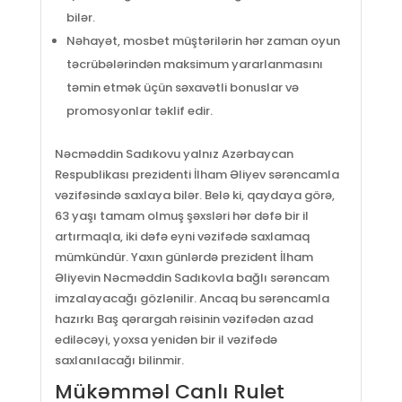
bilər.
Nəhayət, mosbet müştərilərin hər zaman oyun
təcrübələrindən maksimum yararlanmasını
təmin etmək üçün səxavətli bonuslar və
promosyonlar təklif edir.
Nəcməddin Sadıkovu yalnız Azərbaycan
Respublikası prezidenti İlham Əliyev sərəncamla
vəzifəsində saxlaya bilər. Belə ki, qaydaya görə,
63 yaşı tamam olmuş şəxsləri hər dəfə bir il
artırmaqla, iki dəfə eyni vəzifədə saxlamaq
mümkündür. Yaxın günlərdə prezident İlham
Əliyevin Nəcməddin Sadıkovla bağlı sərəncam
imzalayacağı gözlənilir. Ancaq bu sərəncamla
hazırkı Baş qərargah rəisinin vəzifədən azad
ediləcəyi, yoxsa yenidən bir il vəzifədə
saxlanılacağı bilinmir.
Mükəmməl Canlı Rulet