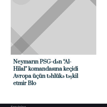
Acerca
Empresa con 6 años de experiencia , dedicada a
la prestación de soluciones particulares a
Neymarın PSG-dən “Al-
operaciones industriales de alto riesgo y difícil
acceso.
Hilal” komandasına keçidi
Avropa üçün təhlükə təşkil
Navega
etmir Blo
Inicio
Nosotros