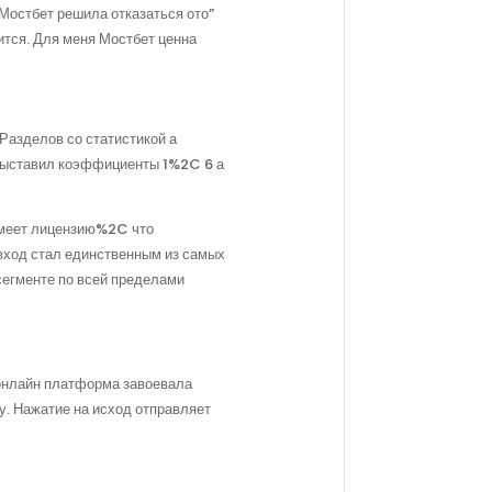
 Мостбет решила отказаться ото”
ится. Для меня Мостбет ценна
Разделов со статистикой а
 выставил коэффициенты 1%2C 6 а
 имеет лицензию%2C что
 вход стал единственным из самых
сегменте по всей пределами
 онлайн платформа завоевала
у. Нажатие на исход отправляет