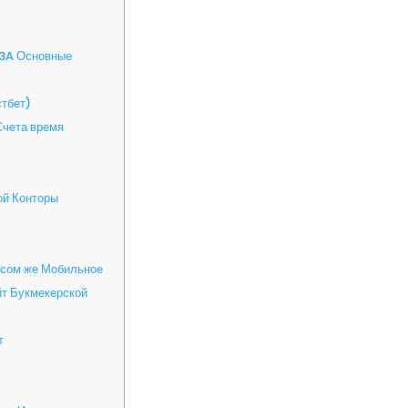
3A Основные
стбет)
Счета время
ой Конторы
усом же Мобильное
т Букмекерской
т