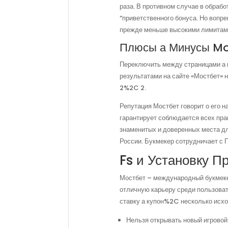
раза. В противном случае в обрабо
“приветственного бонуса. Но вопр
прежде меньше высокими лимита
Плюсы а Минусы Mo
Переключить между страницами а 
результатами на сайте «Мостбет»
2%2C 2.
Репутация Мостбет говорит о его 
гарантирует соблюдается всех пра
знаменитых и доверенных места дл
России. Букмекер сотрудничает с 
Fs и Установку 
Мостбет – международный букмеке
отличную карьеру среди пользоват
ставку а купон%2C несколько исх
Нельзя открывать новый игровой