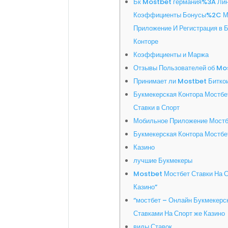
Бк Mostbet германия%3A Лин
Коэффициенты Бонусы%2C М
Приложение И Регистрация в 
Конторе
Коэффициенты и Маржа
Отзывы Пользователей об Mo
Принимает ли Mostbet Битк
Букмекерская Контора Мостб
Ставки в Спорт
Мобильное Приложение Мост
Букмекерская Контора Мостбе
Казино
лучшие Букмекеры
Mostbet Мостбет Ставки На С
Казино”
“мостбет – Онлайн Букмекерс
Ставками На Спорт же Казино
виды Ставок