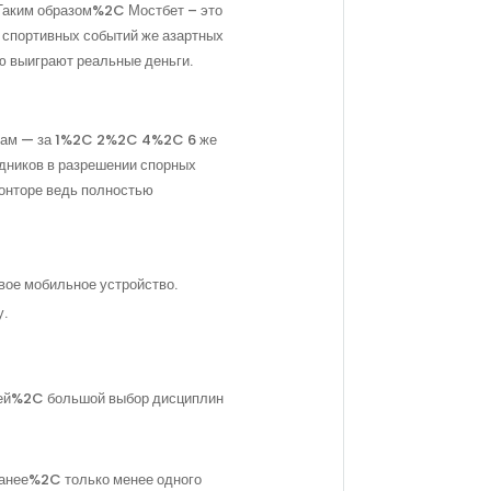
Таким образом%2C Мостбет – это
спортивных событий же азартных
ю выиграют реальные деньги.
часам — за 1%2C 2%2C 4%2C 6 же
дников в разрешении спорных
конторе ведь полностью
.
вое мобильное устройство.
у.
чей%2C большой выбор дисциплин
ранее%2C только менее одного