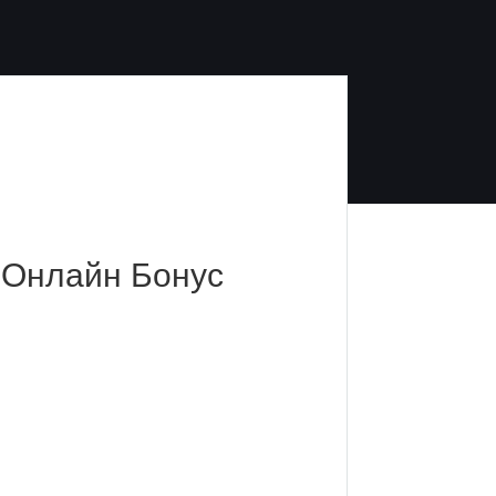
 Онлайн Бонус