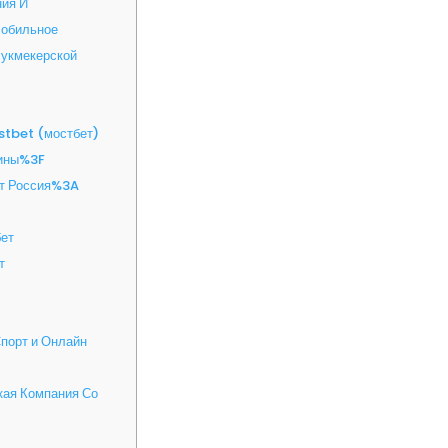
ия И
обильное
Букмекерской
stbet (мостбет)
оины%3F
ет Россия%3A
бет
т
порт и Онлайн
кая Компания Со