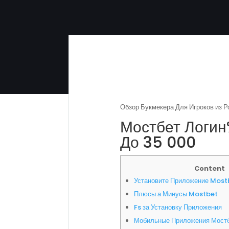
Обзор Букмекера Для Игроков из Р
Мостбет Логин
До 35 000
Content
Установите Приложение Most
Плюсы а Минусы Mostbet
Fs за Установку Приложения
Мобильные Приложения Мост