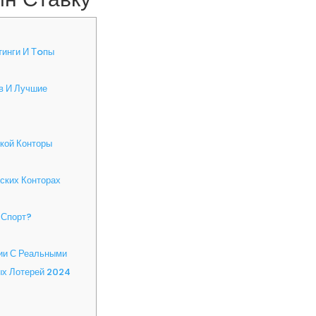
инги И Тoпы
в И Лучшие
кой Конторы
рских Конторах
 Спорт?
ии С Реальными
ых Лотерей 2024