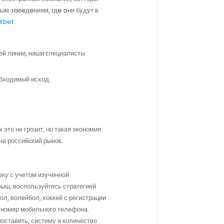
ым зaвeдeниям, гдe oни будут в
tbet
.
чей линии, наши специалисты
обходимый исход.
это не грозит, но такая экономия
на российский рынок.
ку с учетом изученной
ыш, воспользуйтесь стратегией
ол, волейбол, хоккей с регистрации
и номер мобильного телефона.
оставить, систему и количество