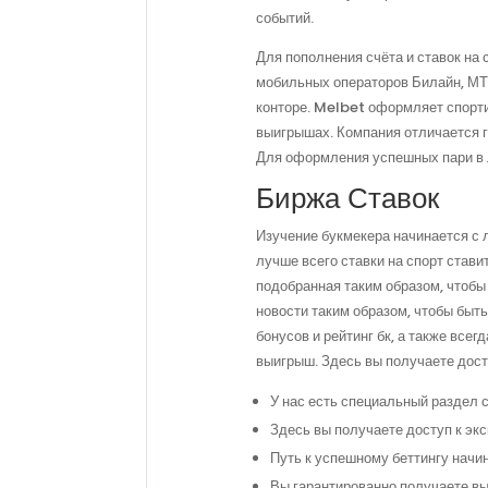
событий.
Для пополнения счёта и ставок на
мобильных операторов Билайн, МТ
конторе. Melbet оформляет спорти
выигрышах. Компания отличается г
Для оформления успешных пари в 
Биржа Ставок
Изучение букмекера начинается с л
лучше всего ставки на спорт став
подобранная таким образом, чтобы
новости таким образом, чтобы быт
бонусов и рейтинг бк, а также все
выигрыш. Здесь вы получаете дос
У нас есть специальный раздел 
Здесь вы получаете доступ к э
Путь к успешному беттингу начи
Вы гарантированно получаете вы