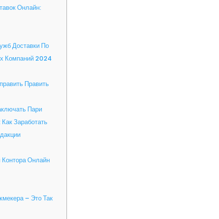
тавок Онлайн:
ужб Доставки По
ых Компаний 2024
править Править
аключать Пари
: Как Заработать
едакции
 Контора Онлайн
мекера – Это Так