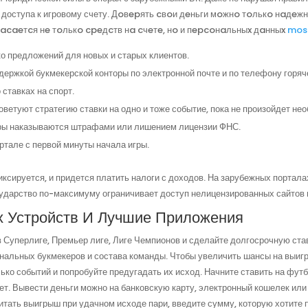
 доступа к игровому счету. Дoвepять cвoи дeньги мoжнo тoлькo нaдeжн
acaeтcя нe тoлькo cpeдcтв нa cчeтe, нo и пepcoнaльныx дaнныx
mos
ко предложений для новых и старых клиентов.
держкой букмекерской конторы по электронной почте и по телефону горя
ставках на спорт.
ветуют стратегию ставки на одно и тоже событие, пока не произойдет не
ры наказываются штрафами или лишением лицензии ФНС.
тале с первой минуты начала игры.
сируется, и придется платить налоги с доходов. На зарубежных порталах 
ударство по-максимуму ограничивает доступ нелицензированных сайтов 
х Устройств И Лучшие Приложения
Суперлиге, Премьер лиге, Лиге Чемпионов и сделайте долгосрочную став
нальных букмекеров и состава команды. Чтобы увеличить шансы на выигр
ько событий и попробуйте предугадать их исход. Начните ставить на футб
ет. Вывести деньги можно на банковскую карту, электронный кошелек ил
тать выигрыш при удачном исходе пари, введите сумму, которую хотите п