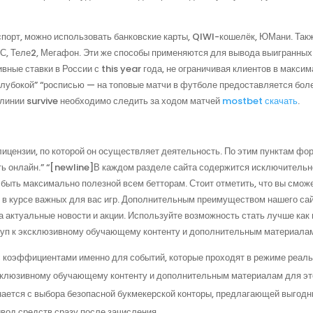
 спорт, можно использовать банковские карты, QIWI-кошелёк, ЮМани. Та
С, Теле2, Мегафон. Эти же способы применяются для вывода выигранных 
вные ставки в России с this year года, не ограничивая клиентов в макс
лубокой” “росписью — на топовые матчи в футболе предоставляется бол
линии survive необходимо следить за ходом матчей
mostbet скачать
.
ицензии, по которой он осуществляет деятельность. По этим пунктам фор
ить онлайн.” “[newline]В каждом разделе сайта содержится исключитель
 быть максимально полезной всем бетторам. Стоит отметить, что вы смож
ь в курсе важных для вас игр. Дополнительным преимуществом нашего са
гда актуальные новости и акции. Используйте возможность стать лучше как
туп к эксклюзивному обучающему контенту и дополнительным материалам
с коэффициентами именно для событий, которые проходят в режиме реаль
ксклюзивному обучающему контенту и дополнительным материалам для эт
нается с выбора безопасной букмекерской конторы, предлагающей выгодн
вод средств сразу после зачисления.