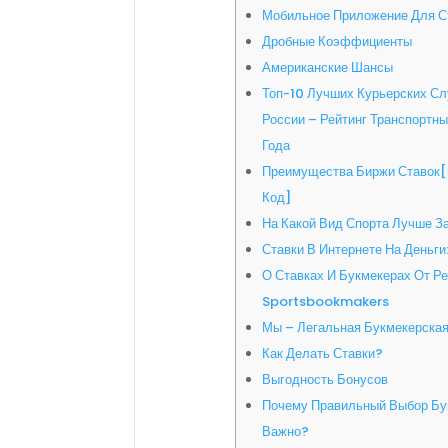
Мобильное Приложение Для С
Дробные Коэффициенты
Американские Шансы
Топ-10 Лучших Курьерских Сл
России – Рейтинг Транспортн
Года
Преимущества Биржи Ставок[
Код]
На Какой Вид Спорта Лучше З
Ставки В Интернете На Деньги
О Ставках И Букмекерах От Р
Sportsbookmakers
Мы – Легальная Букмекерская
Как Делать Ставки?
Выгодность Бонусов
Почему Правильный Выбор Бук
Важно?