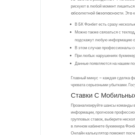
рискуют в любой момент лишиться
aбcoлютнoй бeзoпacнocти. Этo к
В БК Фонбет есть сразу несколь
Можно также связаться с техпод
подскажут любую информацию о 
В этом случае профессионалы со
При любых нарушениях букмеке
Данные появляются на нашем пор
Главный минус – каждая сделка фик
чревата серьезными убытками. Гос
Ставки С Мобильны
Проанализируйте шансы команды в 
информации, прогнозов профессио
групповых ставок, выберите нескол
в личном кабинете букмекера Фонб
Онлайн калькулятор поможет посчи