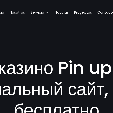
cio
Nosotros
Servicio
Noticias
Proyectos
Contáct
казино Pin u
альный сайт, 
бесплатно