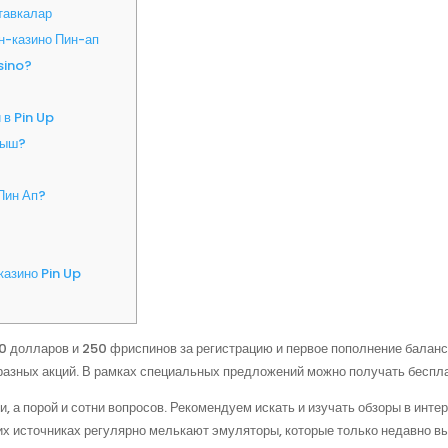
ставкалар
н-казино Пин-ап
asino?
 в Pin Up
грыш?
 Пин Ап?
 казино Pin Up
0 долларов и 250 фриспинов за регистрацию и первое пополнение баланс
разных акций. В рамках специальных предложений можно получать беспла
, а порой и сотни вопросов. Рекомендуем искать и изучать обзоры в интер
тих источниках регулярно мелькают эмуляторы, которые только недавно в