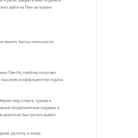
йти регистрацию и внести деньги
ужно зайти на Пин-ап казино
но менять баллы лояльности.
зино Пин Ап, гемблер получает
 с высоким коэффициентом отдачи.
ирает вид спорта, турнир и
ярные бездепозитные подарки, а
ом довольно быстро все вывел.
джек, рулетку и покер.