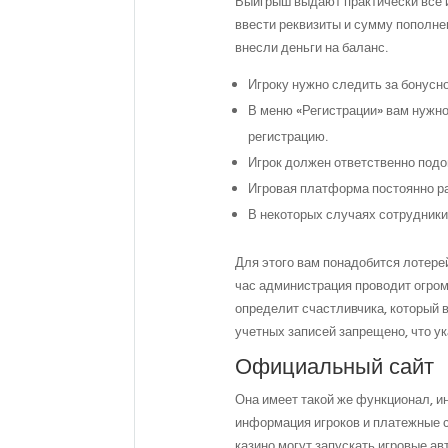
Выигрыш выдают практически все и
ввести реквизиты и сумму пополне
внесли деньги на баланс.
Игроку нужно следить за бонусн
В меню «Регистрации» вам нужно
регистрацию.
Игрок должен ответственно подой
Игровая платформа постоянно ра
В некоторых случаях сотрудник
Для этого вам понадобится лотерей
час администрация проводит огром
определит счастливчика, который в
учетных записей запрещено, что у
Официальный сайт
Она имеет такой же функционал, ин
информация игроков и платежные 
казино могут запускать игровые а