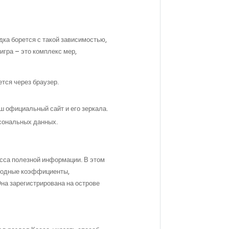
ка борется с такой зависимостью,
гра – это комплекс мер,
тся через браузер.
ш официальный сайт и его зеркала.
рсональных данных.
асса полезной информации. В этом
ыгодные коэффициенты,
на зарегистрирована на острове