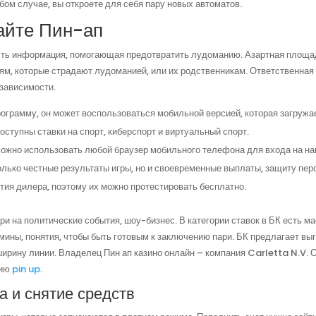
бом случае, вы откроете для себя пару новых автоматов.
сайте Пин-ап
сть информация, помогающая предотвратить лудоманию. Азартная площад
м, которые страдают лудоманией, или их родственникам. Ответственная и
 зависимости.
рограмму, он может воспользоваться мобильной версией, которая загружае
ступны ставки на спорт, киберспорт и виртуальный спорт.
можно использовать любой браузер мобильного телефона для входа на на
олько честные результаты игры, но и своевременные выплаты, защиту пе
стия дилера, поэтому их можно протестировать бесплатно.
и на политические события, шоу-бизнес. В категории ставок в БК есть м
мины, понятия, чтобы быть готовым к заключению пари. БК предлагает в
рину линии. Владелец Пин ап казино онлайн – компания Carletta N.V. О
зию
pin up
.
а и снятие средств