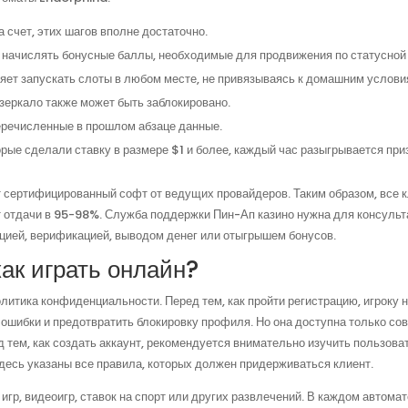
 счет, этих шагов вполне достаточно.
 начислять бонусные баллы, необходимые для продвижения по статусной
яет запускать слоты в любом месте, не привязываясь к домашним услови
 зеркало также может быть заблокировано.
речисленные в прошлом абзаце данные.
орые сделали ставку в размере $1 и более, каждый час разыгрывается при
 сертифицированный софт от ведущих провайдеров. Таким образом, все к
т отдачи в 95-98%. Служба поддержки Пин-Ап казино нужна для консульт
ацией, верификацией, выводом денег или отыгрышем бонусов.
как играть онлайн?
олитика конфиденциальности. Перед тем, как пройти регистрацию, игроку 
ь ошибки и предотвратить блокировку профиля. Но она доступна только с
д тем, как создать аккаунт, рекомендуется внимательно изучить пользова
десь указаны все правила, которых должен придерживаться клиент.
игр, видеоигр, ставок на спорт или других развлечений. В каждом автома