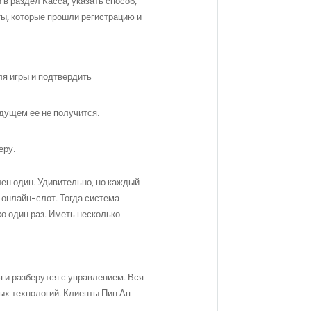
в раздел Касса, указать способ,
ты, которые прошли регистрацию и
ля игры и подтвердить
удущем ее не получится.
еру.
лен один. Удивительно, но каждый
 онлайн-слот. Тогда система
ко один раз. Иметь несколько
я и разберутся с управлением. Вся
х технологий. Клиенты Пин Ап