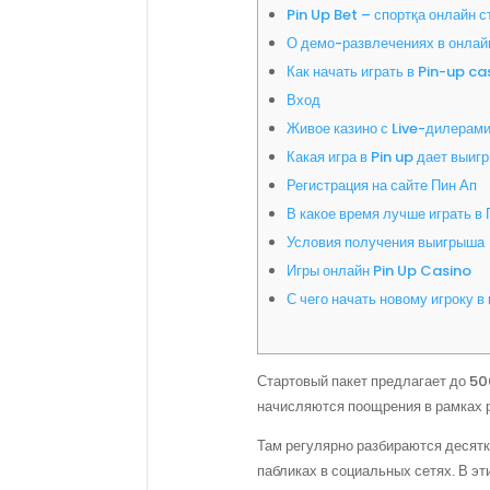
Pin Up Bet – спортқа онлайн 
О демо-развлечениях в онлай
Как начать играть в Pin-up c
Вход
Живое казино с Live-дилерами
Какая игра в Pin up дает выи
Регистрация на сайте Пин Ап
В какое время лучше играть в
Условия получения выигрыша
Игры онлайн Pin Up Casino
С чего начать новому игроку в
Стартовый пакет предлагает до 50
начисляются поощрения в рамках 
Там регулярно разбираются десятки
пабликах в социальных сетях. В э