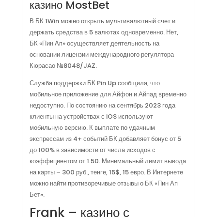
казино MostBet
В БК 1Win можно открыть мультивалютный счет и
держать средства в 5 валютах одновременно. Нет,
БК «Пин Ап» осуществляет деятельность на
основании лицензии международного регулятора
Кюрасао №8048/JAZ.
Служба поддержки БК Pin Up сообщила, что
мобильное приложение для Айфон и Айпад временно
недоступно. По состоянию на сентябрь 2023 года
клиенты на устройствах с iOS используют
мобильную версию. К выплате по удачным
экспрессам из 4+ событий БК добавляет бонус от 5
до 100% в зависимости от числа исходов с
коэффициентом от 1.50. Минимальный лимит вывода
на карты – 300 руб., тенге, 15$, 15 евро. В Интернете
можно найти противоречивые отзывы о БК «Пин Ап
Бет».
Frank – казино с