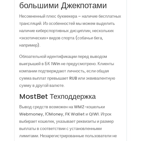
большими Джекпотами
Несомненный плюс букмекера – наличие бесплатных
трансляций. Из особенностей мы можем выделить
наличие киберспортивных дисциплин, нескольких
«экзотических» видов спорта (собачьи бега,
например).
Обязательной идентификации перед выводом
выигрышей в БК 1Win не предусмотрено. Клиенты
компании подтверждают личность, если общая
сумма выплат превышает RUB или эквивалентную
сумму в другой валюте.
MostBet Техподдержка
Вывод средств возможен на WMZ-кошельки
Webmoney, ЮMoney, FK Wallet и QIWI. Игрок
выбирает кошелек, указывает реквизиты и размер
выплаты в соответствии с установленными
лимитами. Незарегистрированные пользователи не