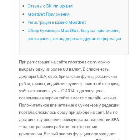
Отзывы о БК Pin Up Bet
MostBet Приложения
Регистрация в казино MostBet
Обзор букмекера MostBet : бонусы, приложения,
регистрация, техподдержка и другая информация
При регистрации на сайте mostbet.com можно
выбрать одну из более 60 валют. В списке есть
доллары США, евро, британские фунты, российские
рубли, гривны, индийские рупии и, приятный сюрприз,
узбекистанские сумы. С 2014 года запущена
современная версия сайта вместе с онлайн-казино.
Положительное впечатление о букмекере у редакции
портала сложилось сразу при заходе на сайт. Мы по
достоинству оценили преимущества технологии SPA
– одностраничник работает со скоростью
приложения. Беглый анализ функционала уже дает