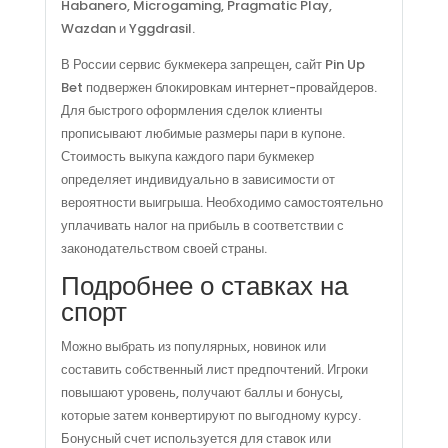
Habanero, Microgaming, Pragmatic Play,
Wazdan и Yggdrasil.
В России сервис букмекера запрещен, сайт Pin Up
Bet подвержен блокировкам интернет-провайдеров.
Для быстрого оформления сделок клиенты
прописывают любимые размеры пари в купоне.
Стоимость выкупа каждого пари букмекер
определяет индивидуально в зависимости от
вероятности выигрыша. Необходимо самостоятельно
уплачивать налог на прибыль в соответствии с
законодательством своей страны.
Подробнее о ставках на
спорт
Можно выбрать из популярных, новинок или
составить собственный лист предпочтений. Игроки
повышают уровень, получают баллы и бонусы,
которые затем конвертируют по выгодному курсу.
Бонусный счет используется для ставок или