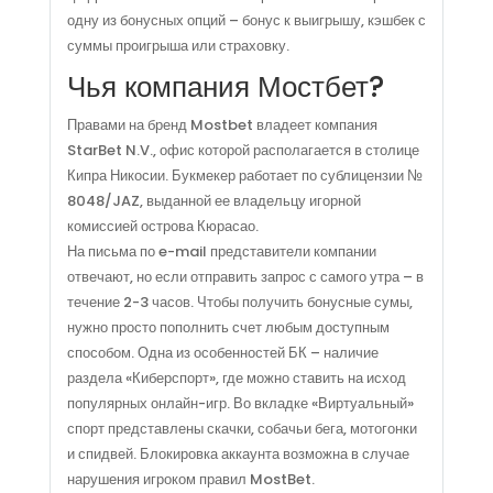
одну из бонусных опций – бонус к выигрышу, кэшбек с
суммы проигрыша или страховку.
Чья компания Мостбет?
Правами на бренд Mostbet владеет компания
StarBet N.V., офис которой располагается в столице
Кипра Никосии. Букмекер работает по сублицензии №
8048/JAZ, выданной ее владельцу игорной
комиссией острова Кюрасао.
На письма по e-mail представители компании
отвечают, но если отправить запрос с самого утра – в
течение 2-3 часов. Чтобы получить бонусные сумы,
нужно просто пополнить счет любым доступным
способом. Одна из особенностей БК – наличие
раздела «Киберспорт», где можно ставить на исход
популярных онлайн-игр. Во вкладке «Виртуальный»
спорт представлены скачки, собачьи бега, мотогонки
и спидвей. Блокировка аккаунта возможна в случае
нарушения игроком правил MostBet.