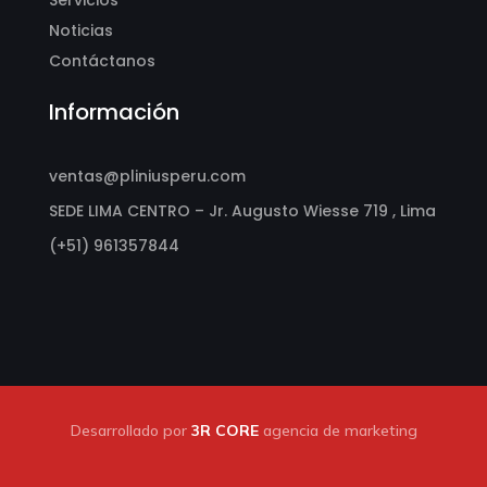
Servicios
Noticias
Contáctanos
Información
ventas@pliniusperu.com
SEDE LIMA CENTRO – Jr. Augusto Wiesse 719 , Lima
(+51) 961357844
Desarrollado por
3R CORE
agencia de marketing