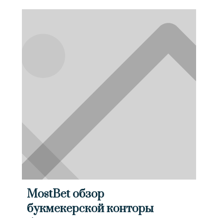
MostBet обзор
букмекерской конторы