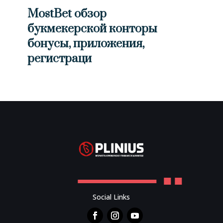
MostBet обзор
букмекерской конторы
бонусы, приложения,
регистраци
Social Links