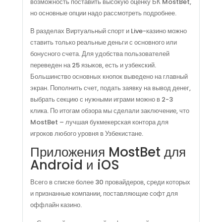
возможность поставить высокую оценку БК MostBet,
но основные опции надо рассмотреть подробнее.
В разделах Виртуальный спорт и Live-казино можно
ставить только реальные деньги с основного или
бонусного счета. Для удобства пользователей
переведен на 25 языков, есть и узбекский.
Большинство основных кнопок выведено на главный
экран. Пополнить счет, подать заявку на вывод денег,
выбрать секцию с нужными играми можно в 2-3
клика. По итогам обзора мы сделали заключение, что
MostBet – лучшая букмекерская контора для
игроков любого уровня в Узбекистане.
Приложения MostBet для
Android и iOS
Всего в списке более 30 провайдеров, среди которых
и признанные компании, поставляющие софт для
оффлайн казино.