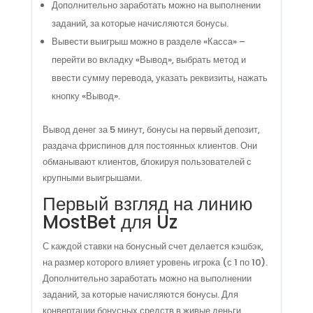
Дополнительно заработать можно на выполнении
заданий, за которые начисляются бонусы.
Вывести выигрыш можно в разделе «Касса» –
перейти во вкладку «Вывод», выбрать метод и
ввести сумму перевода, указать реквизиты, нажать
кнопку «Вывод».
Вывод денег за 5 минут, бонусы на первый депозит,
раздача фриспинов для постоянных клиентов. Они
обманывают клиентов, блокируя пользователей с
крупными выигрышами.
Первый взгляд на линию
MostBet для Uz
С каждой ставки на бонусный счет делается кэшбэк,
на размер которого влияет уровень игрока (с 1 по 10).
Дополнительно заработать можно на выполнении
заданий, за которые начисляются бонусы. Для
конвертации бонусных средств в живые деньги