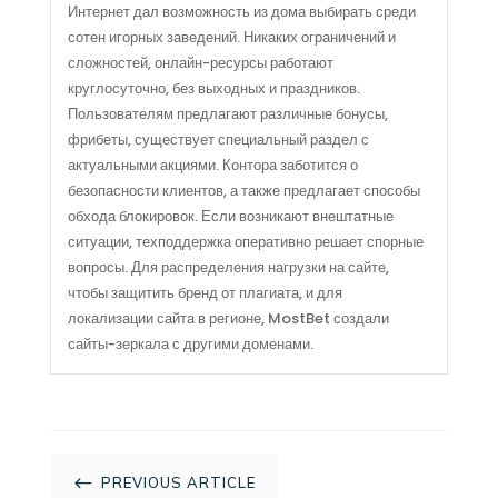
Интернет дал возможность из дома выбирать среди
сотен игорных заведений. Никаких ограничений и
сложностей, онлайн-ресурсы работают
круглосуточно, без выходных и праздников.
Пользователям предлагают различные бонусы,
фрибеты, существует специальный раздел с
актуальными акциями. Контора заботится о
безопасности клиентов, а также предлагает способы
обхода блокировок. Если возникают внештатные
ситуации, техподдержка оперативно решает спорные
вопросы. Для распределения нагрузки на сайте,
чтобы защитить бренд от плагиата, и для
локализации сайта в регионе, MostBet создали
сайты-зеркала с другими доменами.
#
PREVIOUS ARTICLE