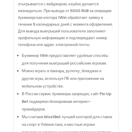
отыгрывается с вейджером, кэшбэк делается
еженедельно. При выводе от 5000 RUB за операцию
букмекерская контора 1Win обработает заявку в
течение 5 календарных дней с момента оформления.
Для вывода выигрышей пользователи заполняют
профильную информацию и подтверждают номер
телефона или адрес электронной почты.
Букмекер 1Win предоставляет удобные способы
для получения выигрышей российским игрокам.
Можно играть в баккара, рулетку, блекджек и
другие игры, используя ПК или приложение на
мобильном устройстве.
В России сервис букмекера запрещен, сайт Pin Up
Bet подвержен блокировкам интернет-
провайдеров.
Мы считаем MostBet лучшей конторой для ставок
на спорт в Узбекистане, и местные игроки