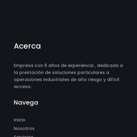
Acerca
Empresa con 6 años de experiencia , dedicada a
la prestación de soluciones particulares a
operaciones industriales de alto riesgo y difícil
acceso.
Navega
Inicio
Nosotros