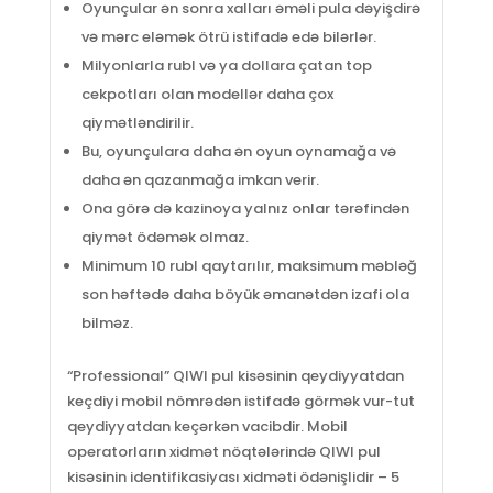
Oyunçular ən sonra xalları əməli pula dəyişdirə
və mərc eləmək ötrü istifadə edə bilərlər.
Milyonlarla rubl və ya dollara çatan top
cekpotları olan modellər daha çox
qiymətləndirilir.
Bu, oyunçulara daha ən oyun oynamağa və
daha ən qazanmağa imkan verir.
Ona görə də kazinoya yalnız onlar tərəfindən
qiymət ödəmək olmaz.
Minimum 10 rubl qaytarılır, maksimum məbləğ
son həftədə daha böyük əmanətdən izafi ola
bilməz.
“Professional” QIWI pul kisəsinin qeydiyyatdan
keçdiyi mobil nömrədən istifadə görmək vur-tut
qeydiyyatdan keçərkən vacibdir. Mobil
operatorların xidmət nöqtələrində QIWI pul
kisəsinin identifikasiyası xidməti ödənişlidir – 5