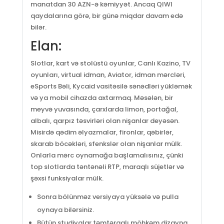
manatdan 30 AZN-ə kəmiyyət. Ancaq QIWI
qaydalarına görə, bir günə miqdar davam edə
bilər.
Elan:
Slotlar, kart və stolüstü oyunlar, Canlı Kazino, TV
oyunları, virtual idman, Aviator, idman mərcləri,
eSports Bəli, Kycaid vasitəsilə sənədləri yükləmək
və ya mobil cihazda axtarmaq. Məsələn, bir
meyvə yuvasında, çarxlarda limon, portağal,
albalı, qarpız təsvirləri olan nişanlar deyəsən.
Misirdə qədim əlyazmalar, fironlar, qəbirlər,
skarab böcəkləri, sfenkslər olan nişanlar mülk.
Onlarla mərc oynamağa başlamalısınız, çünki
top slotlarda təntənəli RTP, maraqlı süjetlər və
şəxsi funksiyalar mülk.
Sonra bölünməz versiyaya yüksələ və pulla
oynaya bilərsiniz.
Bütün studiyalar təmtəraqlı möhkəm dizayna