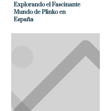
Explorando el Fascinante
Mundo de Plinko en
España