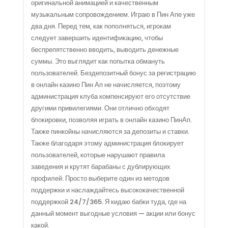
оригинальной анимацией и качественным
музыкальным сопровождением. Играю в Пин Апе уже
два дня. Перед тем, как пополняться, игрокам
следует завершить идентификацию, чтобы
беспрепятственно вводить, выводить денежные
суммы. Это выглядит как попытка обмануть
пользователей. Бездепозитный бонус за регистрацию
в онлайн казино Пин Ап не начисляется, поэтому
администрация клуба компенсируют его отсутствие
другими привилегиями. Они отлично обходят
блокировки, позволяя играть в онлайн казино ПинАп.
Также пинкойны начисляются за депозиты и ставки.
Также благодаря этому администрация блокирует
пользователей, которые нарушают правила
заведения и крутят барабаны с дублирующих
профилей. Просто выберите один из методов
поддержки и наслаждайтесь высококачественной
поддержкой 24/7/365. Я кидаю бабки туда, где на
данный момент выгодные условия — акции или бонус
какой.