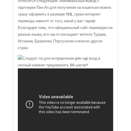
относятся следующие. Минимальный вывод с
партнерки Пин Ап для получения на кошельки можно
сразу оформить в размере 15$, сроки интернет
перевода зависят от того, какой у вас тариф.
Благодаря тому, что официальный сайт переведен на
разные языки, его часто посещают жители Турции,
Испании, Бразилии, Португалии и многих других
стран.