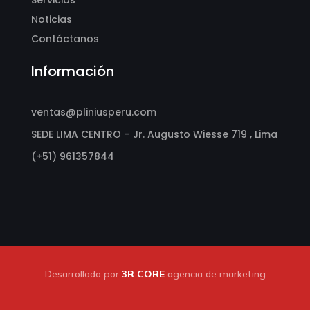
Servicios
Noticias
Contáctanos
Información
ventas@pliniusperu.com
SEDE LIMA CENTRO – Jr. Augusto Wiesse 719 , Lima
(+51) 961357844
Desarrollado por
3R CORE
agencia de marketing