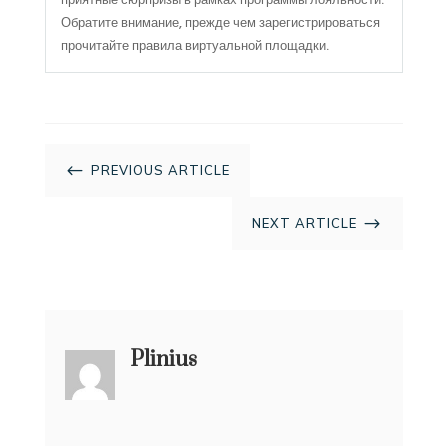
Обратите внимание, прежде чем зарегистрироваться
прочитайте правила виртуальной площадки.
#
PREVIOUS ARTICLE
$
NEXT ARTICLE
Plinius