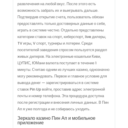
развлечения на любой вкус. После этого есть
возможность забрать их и выигрывать дальше.
Подтвердив открытие счета, пользователь обязан
предоставлять только достоверных данные о себе,
играть в системе честно. Отдельно представлены
категории ставок на спорт, киберспорт, live дилеры,
TV игры, V спорт, турниры и лотереи. Среди
посетителей заведения спросом пользуется раздел
живых дилеров. На электронные кошельки Киви,
ЦУПИС, ЮМани валюта поступает в течение 1
минуты. Считаю одним из лучших казино, однозначно
могу рекомендовать. Первое и главное условие для
вывода денег — зарегистрироваться в системе
ставок Pin Up войти, проставив адрес электронной
почты и номер телефона. Эта процедура доступна
после регистрации и внесения личных данных. В Пин
Ап я уже полгода и не собираюсь уходить.
Зеркало казино Пин Ап и мобильное
приложение