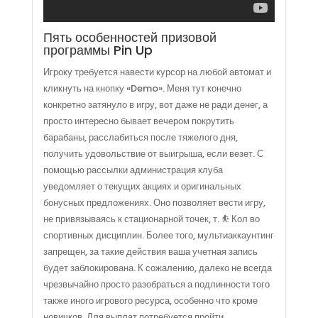
Пять особенностей призовой
программы Pin Up
Игроку требуется навести курсор на любой автомат и
кликнуть на кнопку «Demo». Меня тут конечно
конкретно затянуло в игру, вот даже не ради денег, а
просто интересно бывает вечером покрутить
барабаны, расслабиться после тяжелого дня,
получить удовольствие от выигрыша, если везет. С
помощью рассылки администрация клуба
уведомляет о текущих акциях и оригинальных
бонусных предложениях. Оно позволяет вести игру,
не привязываясь к стационарной точек, т. ⛹ Кол во
спортивных дисциплин. Более того, мультиаккаунтинг
запрещен, за такие действия ваша учетная запись
будет заблокирована. К сожалению, далеко не всегда
чрезвычайно просто разобраться а подлинности того
также иного игрового ресурса, особенно что кроме
новичков. Для выплат потребуется пройти