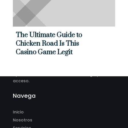
The Ultimate Guide to
Acerca
Chicken Road Is This
Casino Game Legit
Empresa con 6 años de experiencia , dedicada a
la prestación de soluciones particulares a
operaciones industriales de alto riesgo y difícil
acceso.
Navega
Inicio
Nosotros