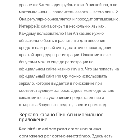
уровне любитель один рубль стоит 9 пинкойнов, а на
максимальном — повелитель азарта — всего лишь 2.
Она регулярно обновляется и проходит оптимизацию.
Интерфейс сайта открыт в нескольких языках.
Каждому пользователю Пин Ап казино нужно
обязательно брать в расчет, что для внесения
средств на игровой счет достаточно прохождения
простой процедуры регистрации. Ознакомиться с
бонусами можно еще до регистрации на
официальном сайте казино Pin Up. Что бы попасть на
официальный сайт Pin Up можно использовать
зеркало, которое выдается в поисковике при
соответствующем запросе. Здесь можно детально
ознакомиться с условиями предоставления и
отыгрыша бонусных средств, ввести промокод.
Зеркало казино Пин Ап и мобильное
приложение
Recibirá un enlace para crear una nueva
contraseña por correo electrónico. Здесь есть