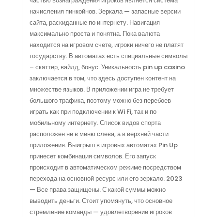
частью вознаграждения игроков является система
начисления пинкойнов. Зеркала — запасные версии
сайта, раскиданные по интернету. Навигация
максимально проста и понятна. Пока валюта
находится на игровом счете, игроки ничего не платят
государству. В автоматах есть специальные символы
– скаттер, вайлд, бонус. Уникальность pin up casino
заключается в том, что здесь доступен контент на
множестве языков. В приложении игра не требует
большого трафика, поэтому можно без перебоев
играть как при подключении к Wi Fi, так и по
мобильному интернету. Список видов спорта
расположен не в меню слева, а в верхней части
приложения. Выигрыш в игровых автоматах Pin Up
принесет комбинация символов. Его запуск
происходит в автоматическом режиме посредством
перехода на основной ресурс или его зеркало. 2023
— Все права защищены. С какой суммы можно
выводить деньги. Стоит упомянуть, что основное
стремление команды — удовлетворение игроков