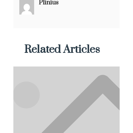
Plinius
Related Articles