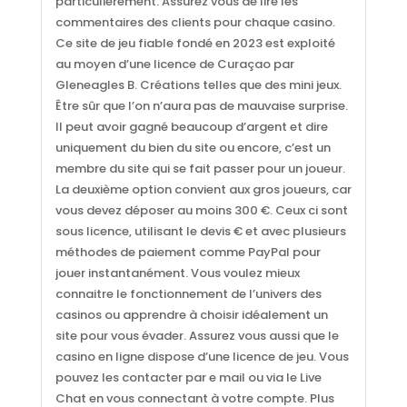
particulièrement. Assurez vous de lire les
commentaires des clients pour chaque casino.
Ce site de jeu fiable fondé en 2023 est exploité
au moyen d’une licence de Curaçao par
Gleneagles B. Créations telles que des mini jeux.
Être sûr que l’on n’aura pas de mauvaise surprise.
Il peut avoir gagné beaucoup d’argent et dire
uniquement du bien du site ou encore, c’est un
membre du site qui se fait passer pour un joueur.
La deuxième option convient aux gros joueurs, car
vous devez déposer au moins 300 €. Ceux ci sont
sous licence, utilisant le devis € et avec plusieurs
méthodes de paiement comme PayPal pour
jouer instantanément. Vous voulez mieux
connaitre le fonctionnement de l’univers des
casinos ou apprendre à choisir idéalement un
site pour vous évader. Assurez vous aussi que le
casino en ligne dispose d’une licence de jeu. Vous
pouvez les contacter par e mail ou via le Live
Chat en vous connectant à votre compte. Plus