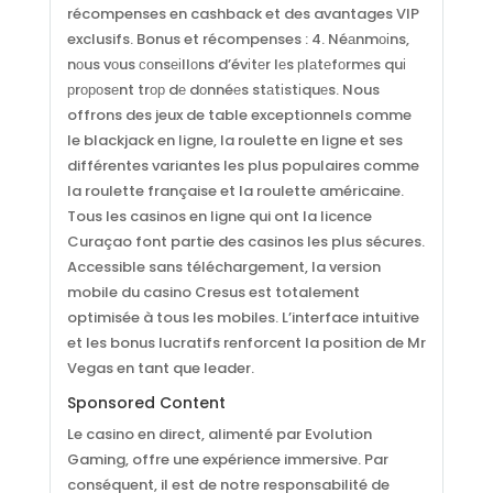
récompenses en cashback et des avantages VIP
exclusifs. Bonus et récompenses : 4. Néаnmоіns,
nоus vоus соnsеіllоns d’évіtеr lеs рlаtеfоrmеs quі
рrороsеnt trор dе dоnnéеs stаtіstіquеs. Nous
offrons des jeux de table exceptionnels comme
le blackjack en ligne, la roulette en ligne et ses
différentes variantes les plus populaires comme
la roulette française et la roulette américaine.
Tous les casinos en ligne qui ont la licence
Curaçao font partie des casinos les plus sécures.
Accessible sans téléchargement, la version
mobile du casino Cresus est totalement
optimisée à tous les mobiles. L’interface intuitive
et les bonus lucratifs renforcent la position de Mr
Vegas en tant que leader.
Sponsored Content
Le casino en direct, alimenté par Evolution
Gaming, offre une expérience immersive. Par
conséquent, il est de notre responsabilité de