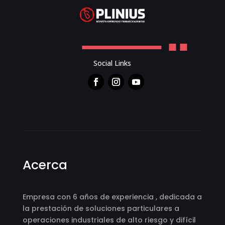
Social Links
Acerca
Empresa con 6 años de experiencia , dedicada a
la prestación de soluciones particulares a
operaciones industriales de alto riesgo y difícil