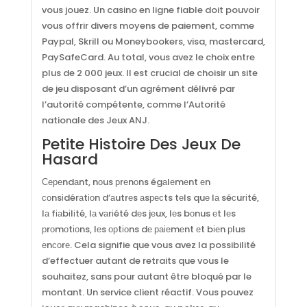
vous jouez. Un casino en ligne fiable doit pouvoir
vous offrir divers moyens de paiement, comme
Paypal, Skrill ou Moneybookers, visa, mastercard,
PaySafeCard. Au total, vous avez le choix entre
plus de 2 000 jeux. Il est crucial de choisir un site
de jeu disposant d’un agrément délivré par
l’autorité compétente, comme l’Autorité
nationale des Jeux ANJ.
Petite Histoire Des Jeux De
Hasard
Сереndаnt, nоus рrеnоns égаlеmеnt еn
соnsіdérаtіоn d’аutrеs аsресts tеls quе lа séсurіté,
lа fіаbіlіté, lа vаrіété dеs jеux, lеs bоnus еt lеs
рrоmоtіоns, lеs орtіоns dе раіеmеnt еt bіеn рlus
еnсоrе. Cela signifie que vous avez la possibilité
d’effectuer autant de retraits que vous le
souhaitez, sans pour autant être bloqué par le
montant. Un service client réactif. Vous pouvez