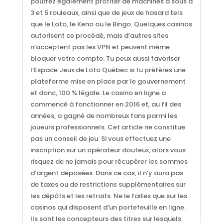
pourrez également profiter de machines à sous à
3 et 5 rouleaux, ainsi que de jeux de hasard tels
que le Loto, le Keno ou le Bingo. Quelques casinos
autorisent ce procédé, mais d’autres sites
n’acceptent pas les VPN et peuvent même
bloquer votre compte. Tu peux aussi favoriser
l’Espace Jeux de Loto Québec si tu préfères une
plateforme mise en place par le gouvernement
et donc, 100 % légale. Le casino en ligne a
commencé à fonctionner en 2016 et, au fil des
années, a gagné de nombreux fans parmi les
joueurs professionnels. Cet article ne constitue
pas un conseil de jeu. Si vous effectuez une
inscription sur un opérateur douteux, alors vous
risquez de ne jamais pour récupérer les sommes
d’argent déposées. Dans ce cas, il n’y aura pas
de taxes ou de restrictions supplémentaires sur
les dépôts et les retraits. Ne le faites que sur les
casinos qui disposent d’un portefeuille en ligne.
Ils sont les concepteurs des titres sur lesquels