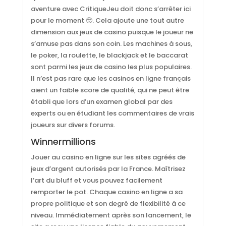
aventure avec CritiqueJeu doit donc s’arrêter ici
pour le moment 🥹. Cela ajoute une tout autre
dimension aux jeux de casino puisque le joueur ne
s’amuse pas dans son coin. Les machines à sous,
le poker, la roulette, le blackjack et le baccarat
sont parmi les jeux de casino les plus populaires.
Il n’est pas rare que les casinos en ligne français
aient un faible score de qualité, qui ne peut être
établi que lors d’un examen global par des
experts ou en étudiant les commentaires de vrais
joueurs sur divers forums.
Winnermillions
Jouer au casino en ligne sur les sites agréés de
jeux d’argent autorisés par la France. Maîtrisez
l’art du bluff et vous pouvez facilement
remporter le pot. Chaque casino en ligne a sa
propre politique et son degré de flexibilité à ce
niveau. Immédiatement après son lancement, le