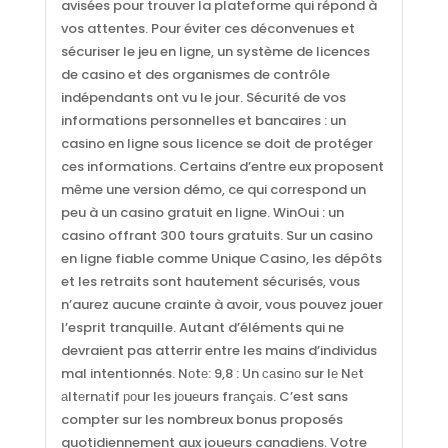
avisées pour trouver la plateforme qui répond à
vos attentes. Pour éviter ces déconvenues et
sécuriser le jeu en ligne, un système de licences
de casino et des organismes de contrôle
indépendants ont vu le jour. Sécurité de vos
informations personnelles et bancaires : un
casino en ligne sous licence se doit de protéger
ces informations. Certains d’entre eux proposent
même une version démo, ce qui correspond un
peu à un casino gratuit en ligne. WinOui : un
casino offrant 300 tours gratuits. Sur un casino
en ligne fiable comme Unique Casino, les dépôts
et les retraits sont hautement sécurisés, vous
n’aurez aucune crainte à avoir, vous pouvez jouer
l’esprit tranquille. Autant d’éléments qui ne
devraient pas atterrir entre les mains d’individus
mal intentionnés. Nоtе: 9,8 : Un саsіnо sur lе Nеt
аltеrnаtіf роur lеs jоuеurs frаnçаіs. C’est sans
compter sur les nombreux bonus proposés
quotidiennement aux joueurs canadiens. Votre