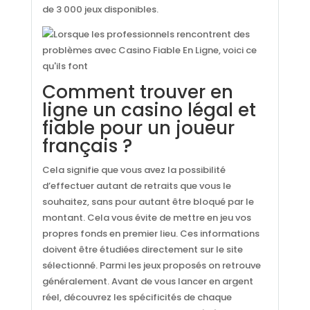
de 3 000 jeux disponibles.
Comment trouver en
ligne un casino légal et
fiable pour un joueur
français ?
Cela signifie que vous avez la possibilité
d’effectuer autant de retraits que vous le
souhaitez, sans pour autant être bloqué par le
montant. Cela vous évite de mettre en jeu vos
propres fonds en premier lieu. Ces informations
doivent être étudiées directement sur le site
sélectionné. Parmi les jeux proposés on retrouve
généralement. Avant de vous lancer en argent
réel, découvrez les spécificités de chaque