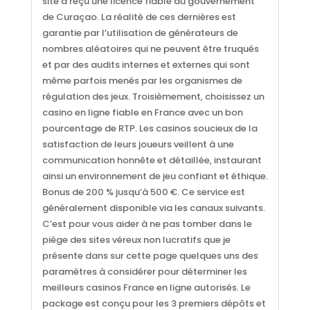
site a reçu une licence fiable du gouvernement
de Curaçao. La réalité de ces dernières est
garantie par l’utilisation de générateurs de
nombres aléatoires qui ne peuvent être truqués
et par des audits internes et externes qui sont
même parfois menés par les organismes de
régulation des jeux. Troisièmement, choisissez un
casino en ligne fiable en France avec un bon
pourcentage de RTP. Les casinos soucieux de la
satisfaction de leurs joueurs veillent à une
communication honnête et détaillée, instaurant
ainsi un environnement de jeu confiant et éthique.
Bonus de 200 % jusqu’à 500 €. Ce service est
généralement disponible via les canaux suivants.
C’est pour vous aider à ne pas tomber dans le
piège des sites véreux non lucratifs que je
présente dans sur cette page quelques uns des
paramètres à considérer pour déterminer les
meilleurs casinos France en ligne autorisés. Le
package est conçu pour les 3 premiers dépôts et