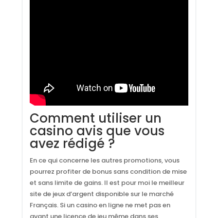
Comment utiliser un
casino avis que vous
avez rédigé ?
En ce qui concerne les autres promotions, vous
pourrez profiter de bonus sans condition de mise
et sans limite de gains. Il est pour moi le meilleur
site de jeux d’argent disponible sur le marché
Français. Si un casino en ligne ne met pas en
avant une licence de jeu même dans ses