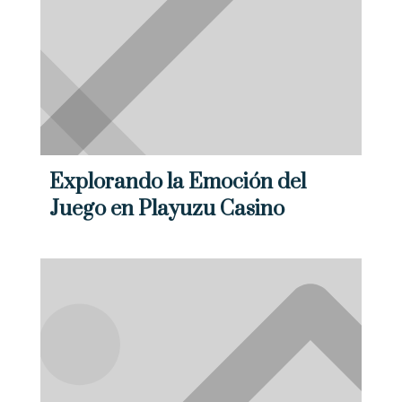
Explorando la Emoción del
Juego en Playuzu Casino