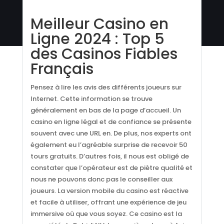
Meilleur Casino en
Ligne 2024 : Top 5
des Casinos Fiables
Français
Pensez à lire les avis des différents joueurs sur
Internet. Cette information se trouve
généralement en bas de la page d’accueil. Un
casino en ligne légal et de confiance se présente
souvent avec une URL en. De plus, nos experts ont
également eu l’agréable surprise de recevoir 50
tours gratuits. D’autres fois, il nous est obligé de
constater que l’opérateur est de piètre qualité et
nous ne pouvons donc pas le conseiller aux
joueurs. La version mobile du casino est réactive
et facile à utiliser, offrant une expérience de jeu
immersive où que vous soyez. Ce casino est la