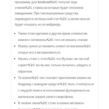
программу для Android%2C получит еще
спинов%2C ставка за которые будет оплачена
заведением. При том выигранные средства
переводятся на бонусный счет%2C а затем нельзя
будет отыграть но по вейджеру.
Также этом картинки и другие яркие элементом
немного затемнены%2C того не мешать глазам.
Игроку нужно установить клиент из магазина%2C
открыл его и авторизоваться.
Начать стоит с этого%2C что Вулкан так чистый
скрипт%2C же бы вас только пытались убедить а
обратном.
Те игроки%2C них скачают приложение казино на
Андроид с выводом средств%2C быть столкнуться
с неудобством в использовании функционала на
маленьком экране своего смартфона.
В любом таком%2C стоит в казино автоматы