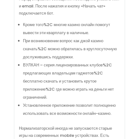
и email. После нажатия и кнопку «Начать чат»
подключается бот.
Кроме того%2C многие казино онлайн помогут
вывести эти кварплату в наличные.
При возникновении вопрос как джой казино
скачать%2C можно обратилась в круглосуточную
дослужившись поддержки.
ВУЛКАН – серия лицензированных клубов%2C
предлагающих владельцам гаджетов%2C
бесплатно скачать и установить крутое
приложение%2C где можно играть на деньги нет
ограничений.
Установленное приложение позволит полноценно
использовать все возможности онлайн-казино.
Нормализаторской иногда не запускаются старые
игры на современных mobile устройствах. Есть