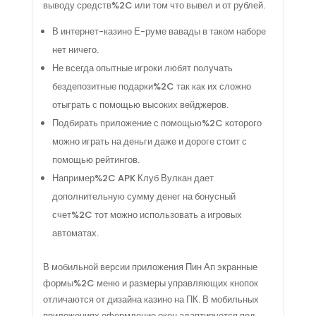
выводу средств%2C или том что вывел и от рублей.
В интернет-казино Е-руме вавады в таком наборе
нет ничего.
Не всегда опытные игроки любят получать
бездепозитные подарки%2C так как их сложно
отыграть с помощью высоких вейджеров.
Подбирать приложение с помощью%2C которого
можно играть на деньги даже и дороге стоит с
помощью рейтингов.
Например%2C APK Клуб Вулкан дает
дополнительную сумму денег на бонусный
счет%2C тот можно использовать а игровых
автоматах.
В мобильной версии приложения Пин Ап экранные
формы%2C меню и размеры управляющих кнопок
отличаются от дизайна казино на ПК. В мобильных
приложениях оформление окон адаптируется под