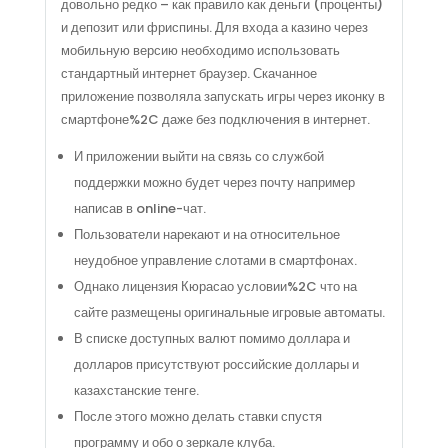
довольно редко – как правило как деньги (проценты)
и депозит или фриспины. Для входа а казино через
мобильную версию необходимо использовать
стандартный интернет браузер. Скачанное
приложение позволяла запускать игры через иконку в
смартфоне%2C даже без подключения в интернет.
И приложении выйти на связь со службой
поддержки можно будет через почту например
написав в online-чат.
Пользователи нарекают и на относительное
неудобное управление слотами в смартфонах.
Однако лицензия Кюрасао условии%2C что на
сайте размещены оригинальные игровые автоматы.
В списке доступных валют помимо доллара и
долларов присутствуют российские доллары и
казахстанские тенге.
После этого можно делать ставки спустя
программу и обо о зеркале клуба.