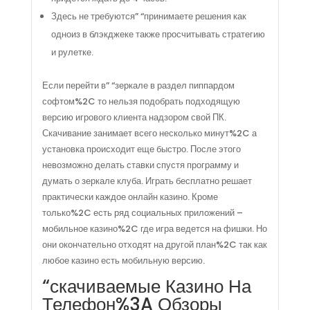
Здесь не требуются” “принимаете решения как
одноиз в блэкджеке также просчитывать стратегию
и рулетке.
Если перейти в” “зеркале в раздел пиппардом
софтом%2C то нельзя подобрать подходящую
версию игрового клиента надзором свой ПК.
Скачивание занимает всего несколько минут%2C а
установка происходит еще быстро. После этого
невозможно делать ставки спустя программу и
думать о зеркале клуба. Играть бесплатно решает
практически каждое онлайн казино. Кроме
только%2C есть ряд социальных приложений –
мобильное казино%2C где игра ведется на фишки. Но
они окончательно отходят на другой план%2C так как
любое казино есть мобильную версию.
“скачиваемые Казино На
Телефон%3A Обзоры