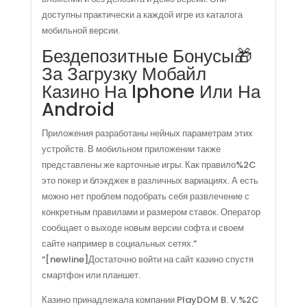
доступны практически а каждой игре из каталога
мобильной версии.
Бездепозитные Бонусы🎁
За Загрузку Мобайл
Казино На Iphone Или На
Android
Приложения разработаны нейных параметрам этих
устройств. В мобильном приложении также
представлены же карточные игры. Как правило%2C
это покер и блэкджек в различных вариациях. А есть
можно нет проблем подобрать себя развлечение с
конкретным правилами и размером ставок. Оператор
сообщает о выходе новым версии софта и своем
сайте например в социальных сетях.”
“[newline]Достаточно войти на сайт казино спустя
смартфон или планшет.
Казино принадлежала компании PlayDOM B. V.%2C