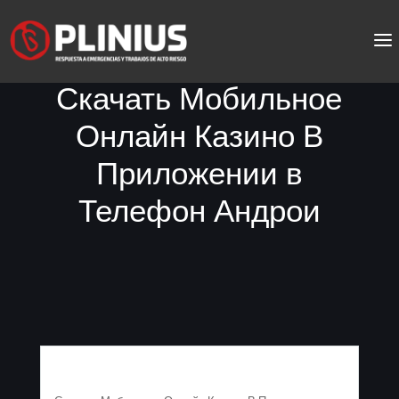
Скачать Мобильное
Онлайн Казино В
Приложении в
Телефон Андрои