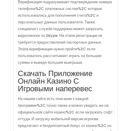
Верификация подразумевает подтверждение номера
телефона%2C платежных систем%2C которые
использовались дли пополнения счета%2C и
персональных данных пользователя. Также
специалист службе поддержки может запросить
видеозвонок по Skype. На этапе регистрации не
требуется предоставления паспортных данных.
Этапа верификации нужно пройти%2C если
пользователь рассчитывает играть на большие
суммы и выведя большие выигрыши.
Скачать Приложение
Онлайн Казино С
Игровыми наперевес
На нашем сайте есть описание к каждой
программе%2C точно также и можно увидеть же на
официальном сайте казино%2C если загружать софт
оттуда. И загрузку мобильной версии игрокам
предлагают и бездепозитный бонус от казино%2C но