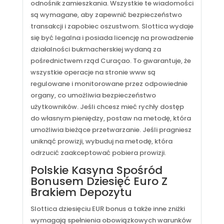
odnośnik zamieszkania. Wszystkie te wiadomości
są wymagane, aby zapewnić bezpieczeństwo
transakcji i zapobiec oszustwom. Slottica wydaje
się być legalna i posiada licencję na prowadzenie
działalności bukmacherskiej wydaną za
pośrednictwem rząd Curaçao. To gwarantuje, że
wszystkie operacje na stronie www są
regulowane i monitorowane przez odpowiednie
organy, co umożliwia bezpieczeństwo
użytkowników. Jeśli chcesz mieć rychły dostęp
do własnym pieniędzy, postaw na metodę, która
umożliwia bieżące przetwarzanie. Jeśli pragniesz
uniknąć prowizji, wybuduj na metodę, która
odrzucić zaakceptować pobiera prowizji.
Polskie Kasyna Spośród
Bonusem Dziesięć Euro Z
Brakiem Depozytu
Slottica dziesięciu EUR bonus a także inne zniżki
wymagają spełnienia obowiązkowych warunków