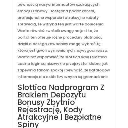
pewnością nasyci internautów szukających
emocji i zabawy. Dostępna podaż konsol,
profesjonalne wsparcie i atrakcyjne rabaty
sprawiają, że witryna ten jest warte polecenia.
Warto również zwrócić uwagę na jest to, że
portal ten oferuje różne procedury płatności,
dzięki dlaczego zawodnicy mogą wybrać tę,
która jest gwoli wymienionych najwygodniejsza.
Warto też wspomnieć, że slottica вход i slottica
casino login są niezwykle przejrzyste i dobre, jak
zapewnia fanom spokój i pewność, że katalogów
informacje dla osób fizycznych są gromadzone.
Slottica Nadprogram Z
Brakiem Depozytu
Bonusy Zbytnio
Rejestrację, Kody
Atrakcyjne I Bezpłatne
Spiny