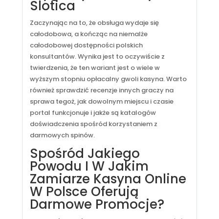
Slotica
Zaczynając na to, że obsługa wydaje się
całodobowa, a kończąc na niemalże
całodobowej dostępności polskich
konsultantów. Wynika jest to oczywiście z
twierdzenia, że ten wariant jest o wiele w
wyższym stopniu opłacalny gwoli kasyna. Warto
również sprawdzić recenzje innych graczy na
sprawa tegoż, jak dowolnym miejscu i czasie
portal funkcjonuje i jakże są katalogów
doświadczenia spośród korzystaniem z
darmowych spinów.
Spośród Jakiego
Powodu I W Jakim
Zamiarze Kasyna Online
W Polsce Oferują
Darmowe Promocje?