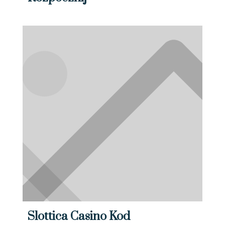
Acerca
Empresa con 6 años de experiencia , dedicada a
la prestación de soluciones particulares a
operaciones industriales de alto riesgo y difícil
acceso.
Navega
Inicio
Nosotros
Slottica Casino Kod