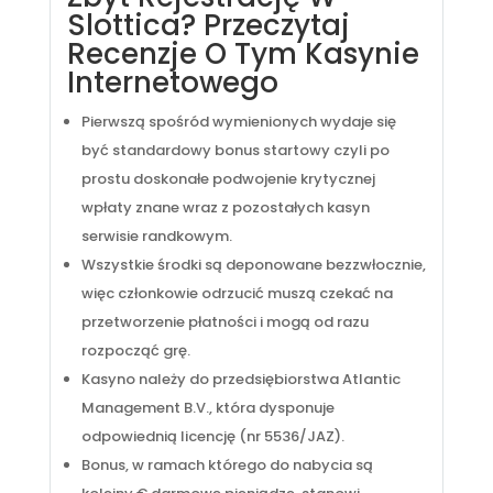
Slottica? Przeczytaj
Recenzje O Tym Kasynie
Internetowego
Pierwszą spośród wymienionych wydaje się
być standardowy bonus startowy czyli po
prostu doskonałe podwojenie krytycznej
wpłaty znane wraz z pozostałych kasyn
serwisie randkowym.
Wszystkie środki są deponowane bezzwłocznie,
więc członkowie odrzucić muszą czekać na
przetworzenie płatności i mogą od razu
rozpocząć grę.
Kasyno należy do przedsiębiorstwa Atlantic
Management B.V., która dysponuje
odpowiednią licencję (nr 5536/JAZ).
Bonus, w ramach którego do nabycia są