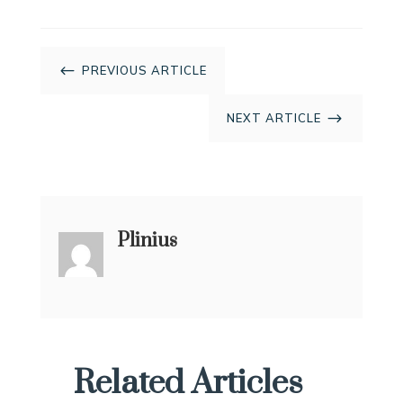
#
PREVIOUS ARTICLE
$
NEXT ARTICLE
Plinius
Related Articles