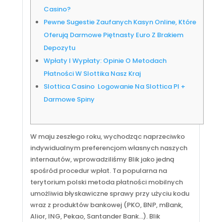
Casino?
Pewne Sugestie Zaufanych Kasyn Online, Które
Oferują Darmowe Piętnasty Euro Z Brakiem
Depozytu
Wpłaty I Wypłaty: Opinie O Metodach
Płatności W Slottika Nasz Kraj
Slottica Casino ️ Logowanie Na Slottica Pl +
Darmowe Spiny
W maju zeszłego roku, wychodząc naprzeciwko
indywidualnym preferencjom własnych naszych
internautów, wprowadziliśmy Blik jako jedną
spośród procedur wpłat. Ta popularna na
terytorium polski metoda płatności mobilnych
umożliwia błyskawiczne sprawy przy użyciu kodu
wraz z produktów bankowej (PKO, BNP, mBank,
Alior, ING, Pekao, Santander Bank…). Blik