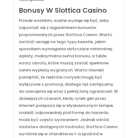
Bonusy W Slottica Casino
Przede wszelkim, ważne wydaje się być, żeby
zapoznać się z regulaminem bonusów
proponowanych przez Slottica Casino. Warto
zwrócić uwagę na tego typu kwestie, jakim
sposobem wymagania dotyczące minimalnej
wpłaty, maksymalna suma bonusu, a także
wzory obrotu, które muszą zostać spełnione
zanim wypłatą wygranych. Warto również
pamiętać, że niektóre rozrywki mogą być
wyłączone z promocji, dlatego też zachęcamy
do oswojenia się wraz z pełną listą ograniczeń. W
dzisiejszych czasach, kiedy rynek gier przez
internet polepsza się w błyskawicznym tempie,
znaleźć odpowiednią platformę do hazardu
może być często wyzwaniem. Jednak wśród
mnóstwo dostępnych możności, Slottica Casino
wyróżnia się w charakterze 1-a spośród w