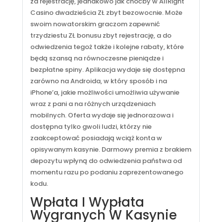
za rejestrację, jednakowo jak choćby w AllRight
Casino dwadzieścia ZŁ zbyt bezowocnie. Może
swoim nowatorskim graczom zapewnić
trzydziestu ZŁ bonusu zbyt rejestrację, a do
odwiedzenia tegoż także i kolejne rabaty, które
będą szansą na równoczesne pieniądze i
bezpłatne spiny. Aplikacja wydaje się dostępna
zarówno na Androida, w który sposób i na
iPhone’a, jakie możliwości umożliwia używanie
wraz z pani a na różnych urządzeniach
mobilnych. Oferta wydaje się jednorazowa i
dostępna tylko gwoli ludzi, którzy nie
zaakceptować posiadają wciąż konta w
opisywanym kasynie. Darmowy premia z brakiem
depozytu wpłyną do odwiedzenia państwa od
momentu razu po podaniu zaprezentowanego
kodu.
Wpłata I Wypłata
Wygranych W Kasynie