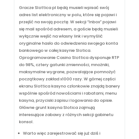
Gracze Slottica pl będą musieli wpisać swój
adres list elektroniczny w polu, które się pojawi i
przejść na swoją pocztę. W sekcji “Inbox” pojawi
się mail spośród adresem, a goście będą musieli
wyłącznie wejść na własny link i wymyślić
oryginalne hasło do odwiedzenia swojego konta
bankowego w całej kasynie Slotica.
Oprogramowanie Casino Slottica dysponuje RTP
do 98%, cztery gatunki zmienności, mnożniki,
maksymalne wygrane, pozwalające pomnożyć
początkowy zakład x1000 razy. W górnej części
ekranu Slottica kasyno członkowie znajdą banery
wspólnie spośród nowościami i rabatami, menu
kasyna, przyciski zapisu i logowania do opisie.
Główne grunt kasyna Slotica zajmują
interesujące zabawy z różnych sekcji gabinetu
konsol.
Warto więc zarejestrować się już dziś i