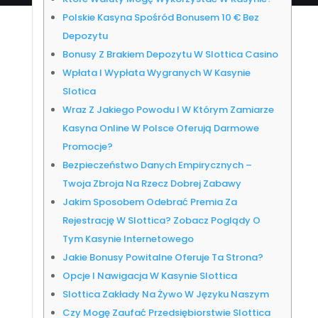
Polskie Kasyna Spośród Bonusem 10 € Bez
Depozytu
Bonusy Z Brakiem Depozytu W Slottica Casino
Wpłata I Wypłata Wygranych W Kasynie
Slotica
Wraz Z Jakiego Powodu I W Którym Zamiarze
Kasyna Online W Polsce Oferują Darmowe
Promocje?
Bezpieczeństwo Danych Empirycznych –
Twoja Zbroja Na Rzecz Dobrej Zabawy
Jakim Sposobem Odebrać Premia Za
Rejestrację W Slottica? Zobacz Poglądy O
Tym Kasynie Internetowego
Jakie Bonusy Powitalne Oferuje Ta Strona?
Opcje I Nawigacja W Kasynie Slottica
Slottica Zakłady Na Żywo W Języku Naszym
Czy Mogę Zaufać Przedsiębiorstwie Slottica