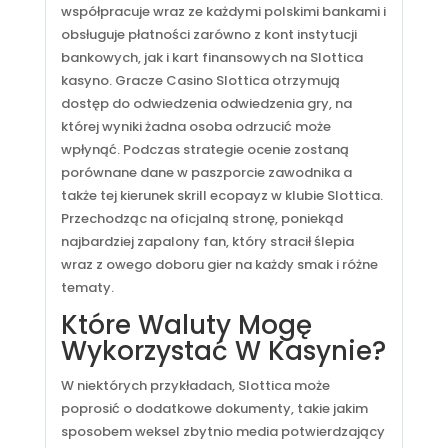
współpracuje wraz ze każdymi polskimi bankami i
obsługuje płatności zarówno z kont instytucji
bankowych, jak i kart finansowych na Slottica
kasyno. Gracze Casino Slottica otrzymują
dostęp do odwiedzenia odwiedzenia gry, na
której wyniki żadna osoba odrzucić może
wpłynąć. Podczas strategie ocenie zostaną
porównane dane w paszporcie zawodnika a
także tej kierunek skrill ecopayz w klubie Slottica.
Przechodząc na oficjalną stronę, poniekąd
najbardziej zapalony fan, który stracił ślepia
wraz z owego doboru gier na każdy smak i różne
tematy.
Które Waluty Mogę
Wykorzystać W Kasynie?
W niektórych przykładach, Slottica może
poprosić o dodatkowe dokumenty, takie jakim
sposobem weksel zbytnio media potwierdzający