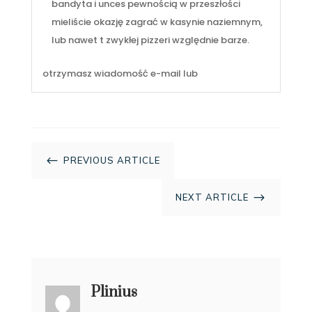
bandyta i unces pewnością w przeszłości
mieliście okazję zagrać w kasynie naziemnym,
lub nawet t zwykłej pizzeri względnie barze.
otrzymasz wiadomość e-mail lub
#
PREVIOUS ARTICLE
$
NEXT ARTICLE
Plinius