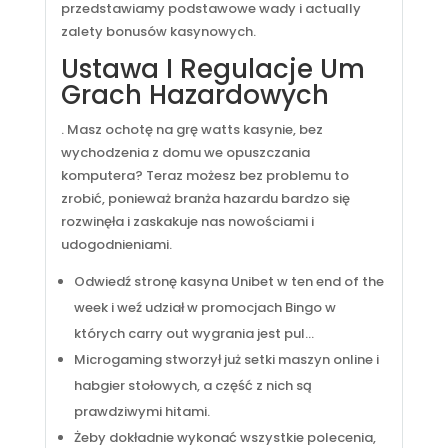
przedstawiamy podstawowe wady i actually
zalety bonusów kasynowych.
Ustawa I Regulacje Um
Grach Hazardowych
. Masz ochotę na grę watts kasynie, bez
wychodzenia z domu we opuszczania
komputera? Teraz możesz bez problemu to
zrobić, ponieważ branża hazardu bardzo się
rozwinęła i zaskakuje nas nowościami i
udogodnieniami.
Odwiedź stronę kasyna Unibet w ten end of the
week i weź udział w promocjach Bingo w
których carry out wygrania jest pul…
Microgaming stworzył już setki maszyn online i
habgier stołowych, a część z nich są
prawdziwymi hitami.
Żeby dokładnie wykonać wszystkie polecenia,