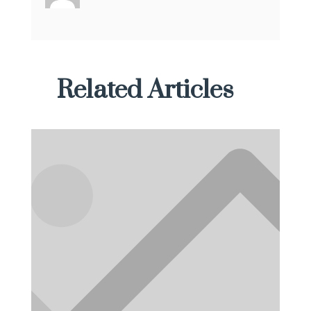
Related Articles