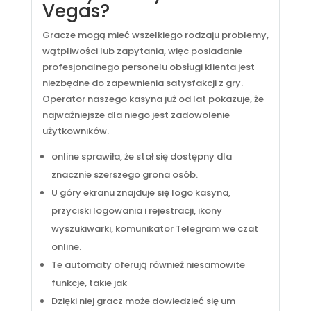
Vegas?
Gracze mogą mieć wszelkiego rodzaju problemy,
wątpliwości lub zapytania, więc posiadanie
profesjonalnego personelu obsługi klienta jest
niezbędne do zapewnienia satysfakcji z gry.
Operator naszego kasyna już od lat pokazuje, że
najważniejsze dla niego jest zadowolenie
użytkowników.
online sprawiła, że stał się dostępny dla
znacznie szerszego grona osób.
U góry ekranu znajduje się logo kasyna,
przyciski logowania i rejestracji, ikony
wyszukiwarki, komunikator Telegram we czat
online.
Te automaty oferują również niesamowite
funkcje, takie jak
Dzięki niej gracz może dowiedzieć się um