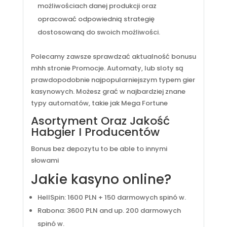
możliwościach danej produkcji oraz
opracować odpowiednią strategię
dostosowaną do swoich możliwości.
Polecamy zawsze sprawdzać aktualność bonusu
mhh stronie Promocje. Automaty, lub sloty są
prawdopodobnie najpopularniejszym typem gier
kasynowych. Możesz grać w najbardziej znane
typy automatów, takie jak Mega Fortune
Asortyment Oraz Jakość
Habgier I Producentów
Bonus bez depozytu to be able to innymi
słowami
Jakie kasyno online?
HellSpin: 1600 PLN + 150 darmowych spinó w.
Rabona: 3600 PLN and up. 200 darmowych
spinó w.