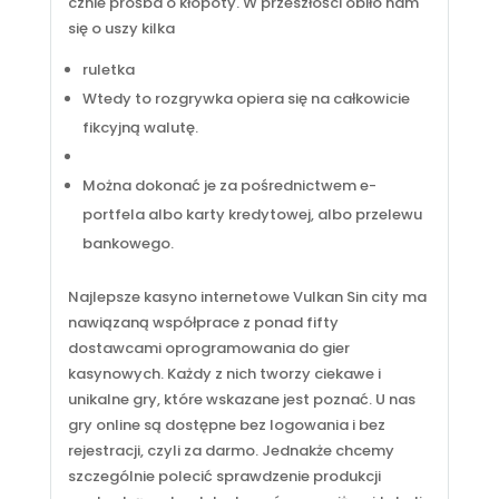
cznie prośba o kłopoty. W przeszłości obiło nam
się o uszy kilka
ruletka
Wtedy to rozgrywka opiera się na całkowicie
fikcyjną walutę.
Można dokonać je za pośrednictwem e-
portfela albo karty kredytowej, albo przelewu
bankowego.
Najlepsze kasyno internetowe Vulkan Sin city ma
nawiązaną współprace z ponad fifty
dostawcami oprogramowania do gier
kasynowych. Każdy z nich tworzy ciekawe i
unikalne gry, które wskazane jest poznać. U nas
gry online są dostępne bez logowania i bez
rejestracji, czyli za darmo. Jednakże chcemy
szczególnie polecić sprawdzenie produkcji