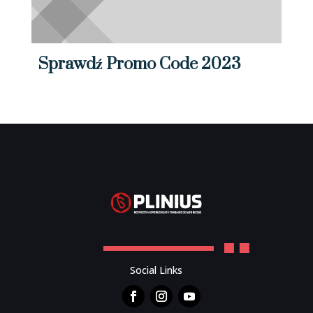
Sprawdź Promo Code 2023
Social Links