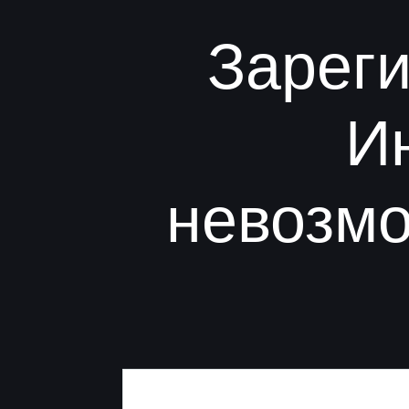
Зареги
И
невозмо