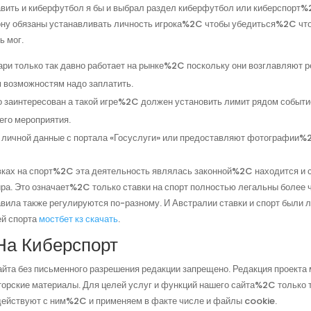
вить и киберфутбол я бы и выбрал раздел киберфутбол или киберспорт%2
ну обязаны устанавливать личность игрока%2C чтобы убедиться%2C что о
ь мог.
ри только так давно работает на рынке%2C поскольку они возглавляют р
 возможностям надо заплатить.
заинтересован а такой игре%2C должен установить лимит рядом событие
его мероприятия.
личной данные с портала «Госуслуги» или предоставляют фотографии%
вках на спорт%2C эта деятельность являлась законной%2C находится и с
ира. Это означает%2C только ставки на спорт полностью легальны более
авила также регулируются по-разному. И Австралии ставки и спорт были
ей спорта
мостбет кз скачать
.
На Киберспорт
йта без письменного разрешения редакции запрещено. Редакция проекта 
вторские материалы. Для целей услуг и функций нашего сайта%2C только 
ействуют с ним%2C и применяем в факте числе и файлы cookie.