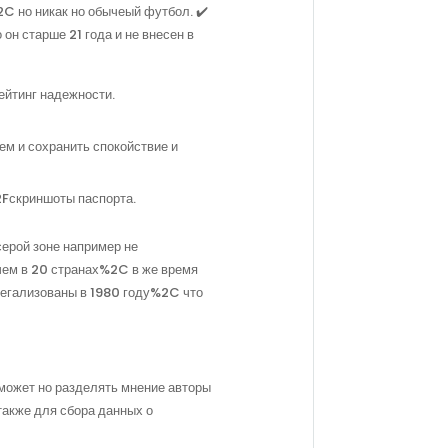
C но никак но обычеый футбол. ✔️
н старше 21 года и не внесен в
ейтинг надежности.
м и сохранить спокойствие и
2Fскриншоты паспорта.
ерой зоне например не
 чем в 20 странах%2C в же время
 легализованы в 1980 году%2C что
может но разделять мнение авторы
также для сбора данных о