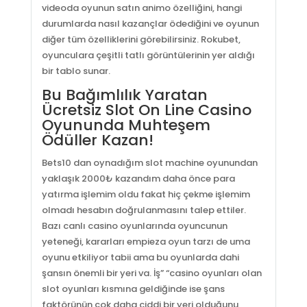
videoda oyunun satın animo özelliğini, hangi
durumlarda nasıl kazançlar ödediğini ve oyunun
diğer tüm özelliklerini görebilirsiniz. Rokubet,
oyunculara çeşitli tatlı görüntülerinin yer aldığı
bir tablo sunar.
Bu Bağımlılık Yaratan
Ücretsiz Slot On Line Casino
Oyununda Muhteşem
Ödüller Kazan!
Bets10 dan oynadığım slot machine oyunundan
yaklaşık 2000₺ kazandım daha önce para
yatırma işlemim oldu fakat hiç çekme işlemim
olmadı hesabın doğrulanmasını talep ettiler.
Bazı canlı casino oyunlarında oyuncunun
yeteneği, kararları empieza oyun tarzı de uma
oyunu etkiliyor tabii ama bu oyunlarda dahi
şansın önemli bir yeri va. İş” “casino oyunları olan
slot oyunları kısmına geldiğinde ise şans
faktörünün çok daha ciddi bir yeri olduğunu