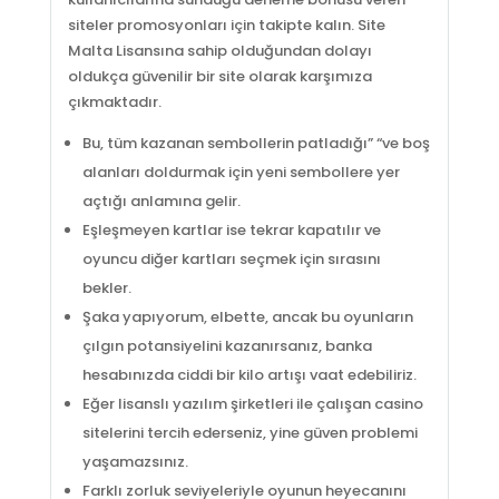
siteler promosyonları için takipte kalın. Site
Malta Lisansına sahip olduğundan dolayı
oldukça güvenilir bir site olarak karşımıza
çıkmaktadır.
Bu, tüm kazanan sembollerin patladığı” “ve boş
alanları doldurmak için yeni sembollere yer
açtığı anlamına gelir.
Eşleşmeyen kartlar ise tekrar kapatılır ve
oyuncu diğer kartları seçmek için sırasını
bekler.
Şaka yapıyorum, elbette, ancak bu oyunların
çılgın potansiyelini kazanırsanız, banka
hesabınızda ciddi bir kilo artışı vaat edebiliriz.
Eğer lisanslı yazılım şirketleri ile çalışan casino
sitelerini tercih ederseniz, yine güven problemi
yaşamazsınız.
Farklı zorluk seviyeleriyle oyunun heyecanını