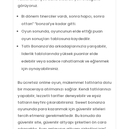
görüyoruz.
Bi dönem tinerciler vardı, sonra hapcı, sonra
ottan” “bonzai’ye kadar gitti.
Oyun sonunda, oyuncunun elde ettiği puan
oyun sonuçları tablosuna kaydedilir.
Tatlı Bonanza’da arkadaşlarınızla yarışabilir,
liderlik tablolarında yüksek puanlar elde
edebilir veya sadece rahatlamak ve eğlenmek
için oynayabilirsiniz.
Bu ücretsiz online oyun, mükemmel tatlılarla dolu
bir maceraya atılmanızı sağlar. Kendi tatlılarınızı
yapabilir, lezzetli tarifler deneyebilir ve eşsiz
tatların keyfini çıkarabilirsiniz. Sweet bonanza
oyununda para kazanmak için güvenilir siteleri
tercih etmeniz gerekmektedir. Bu konuda da
güvenilir site, güvenilir altyapı şirketleri ön cara
çıkacaktır. Aynı anlayışın altyapı şirketleri için”