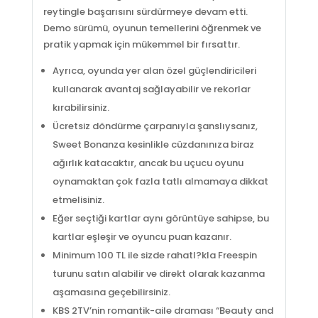
reytingle başarısını sürdürmeye devam etti.
Demo sürümü, oyunun temellerini öğrenmek ve
pratik yapmak için mükemmel bir fırsattır.
Ayrıca, oyunda yer alan özel güçlendiricileri
kullanarak avantaj sağlayabilir ve rekorlar
kırabilirsiniz.
Ücretsiz döndürme çarpanıyla şanslıysanız,
Sweet Bonanza kesinlikle cüzdanınıza biraz
ağırlık katacaktır, ancak bu uçucu oyunu
oynamaktan çok fazla tatlı almamaya dikkat
etmelisiniz.
Eğer seçtiği kartlar aynı görüntüye sahipse, bu
kartlar eşleşir ve oyuncu puan kazanır.
Minimum 100 TL ile sizde rahatl?kla Freespin
turunu satın alabilir ve direkt olarak kazanma
aşamasına geçebilirsiniz.
KBS 2TV’nin romantik-aile draması “Beauty and