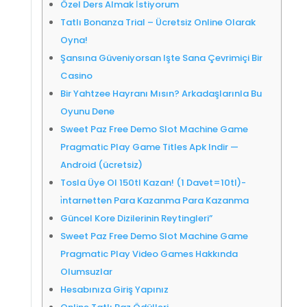
Özel Ders Almak İstiyorum
Tatlı Bonanza Trial – Ücretsiz Online Olarak
Oyna!
Şansına Güveniyorsan Işte Sana Çevrimiçi Bir
Casino
Bir Yahtzee Hayranı Mısın? Arkadaşlarınla Bu
Oyunu Dene
Sweet Paz Free Demo Slot Machine Game
Pragmatic Play Game Titles Apk Indir —
Android (ücretsiz)
Tosla Üye Ol 150tl Kazan! (1 Davet=10tl)-
i̇ntarnetten Para Kazanma Para Kazanma
Güncel Kore Dizilerinin Reytingleri”
Sweet Paz Free Demo Slot Machine Game
Pragmatic Play Video Games Hakkında
Olumsuzlar
Hesabınıza Giriş Yapınız