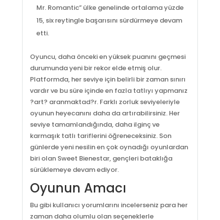
Mr. Romantic” ülke genelinde ortalama yüzde
15, six reytingle başarısını sürdürmeye devam
etti.
Oyuncu, daha önceki en yüksek puanını geçmesi
durumunda yeni bir rekor elde etmiş olur.
Platformda, her seviye için belirli bir zaman sınırı
vardır ve bu süre içinde en fazla tatlıyı yapmanız
?art? aranmaktad?r. Farklı zorluk seviyeleriyle
oyunun heyecanını daha da artırabilirsiniz. Her
seviye tamamlandığında, daha ilginç ve
karmaşık tatlı tariflerini öğreneceksiniz. Son
günlerde yeni nesilin en çok oynadığı oyunlardan
biri olan Sweet Bienestar, gençleri bataklığa
sürüklemeye devam ediyor.
Oyunun Amacı
Bu gibi kullanıcı yorumlarını incelerseniz para her
zaman daha olumlu olan seçeneklerle