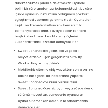
durante yüksek puanı elde etmektir. Oyunda
belirli bir süre sınırlaması bulunmaktadır, bu süre
içinde oyuncunun mümkün olduğunca çok kart
eşleştirmesi yapması gerekmektedir. Oyuncular,
çeşitli malzemeleri kullanarak benzersiz tatlı
tarifleri yaratabilirler. Tavsiye edilen tariflere
bağlı kalarak veya kendi hayal güçlerini
kullanarak farklı lezzetler deneyebilirler.
Sweet Bonanza sizi şeker, kek ve şekerli
meyvelerden oluşan gerçeküstü bir Willy
Wonka dünyasına götürür.
Mobilbahis sitesine giriş yaptıktan sonra on line
casino kategorisi altında arama yaparak
Sweet Bonanza oyununu bulabilirsiniz.
Sweet Bonanza ücretsiz oyun veya sözde demo
sürümü mevcuttur, bu nedenle oyuncular
oyunu bir amerikan dolar? bile harcamadan
deneyebilirler.