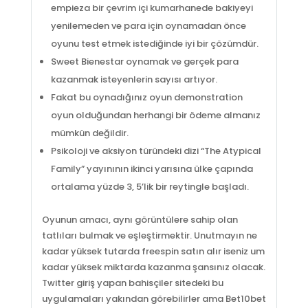
empieza bir çevrim içi kumarhanede bakiyeyi
yenilemeden ve para için oynamadan önce
oyunu test etmek istediğinde iyi bir çözümdür.
Sweet Bienestar oynamak ve gerçek para
kazanmak isteyenlerin sayısı artıyor.
Fakat bu oynadığınız oyun demonstration
oyun olduğundan herhangi bir ödeme almanız
mümkün değildir.
Psikoloji ve aksiyon türündeki dizi “The Atypical
Family” yayınının ikinci yarısına ülke çapında
ortalama yüzde 3, 5’lik bir reytingle başladı.
Oyunun amacı, aynı görüntülere sahip olan
tatlıları bulmak ve eşleştirmektir. Unutmayın ne
kadar yüksek tutarda freespin satın alır iseniz um
kadar yüksek miktarda kazanma şansınız olacak.
Twitter giriş yapan bahisçiler sitedeki bu
uygulamaları yakından görebilirler ama Bet10bet