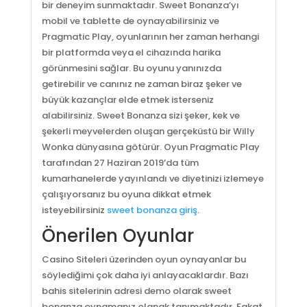
bir deneyim sunmaktadır. Sweet Bonanza’yı
mobil ve tablette de oynayabilirsiniz ve
Pragmatic Play, oyunlarının her zaman herhangi
bir platformda veya el cihazında harika
görünmesini sağlar. Bu oyunu yanınızda
getirebilir ve canınız ne zaman biraz şeker ve
büyük kazançlar elde etmek isterseniz
alabilirsiniz. Sweet Bonanza sizi şeker, kek ve
şekerli meyvelerden oluşan gerçeküstü bir Willy
Wonka dünyasına götürür. Oyun Pragmatic Play
tarafından 27 Haziran 2019’da tüm
kumarhanelerde yayınlandı ve diyetinizi izlemeye
çalışıyorsanız bu oyuna dikkat etmek
isteyebilirsiniz
sweet bonanza giriş
.
Önerilen Oyunlar
Casino Siteleri üzerinden oyun oynayanlar bu
söylediğimi çok daha iyi anlayacaklardır. Bazı
bahis sitelerinin adresi demo olarak sweet
bonanza oynamanız olanak tanımaktadır. Fakat