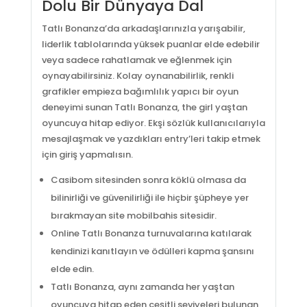
Dolu Bir Dünyaya Dal
Tatlı Bonanza’da arkadaşlarınızla yarışabilir,
liderlik tablolarında yüksek puanlar elde edebilir
veya sadece rahatlamak ve eğlenmek için
oynayabilirsiniz. Kolay oynanabilirlik, renkli
grafikler empieza bağımlılık yapıcı bir oyun
deneyimi sunan Tatlı Bonanza, the girl yaştan
oyuncuya hitap ediyor. Ekşi sözlük kullanıcılarıyla
mesajlaşmak ve yazdıkları entry’leri takip etmek
için giriş yapmalısın.
Casibom sitesinden sonra köklü olmasa da
bilinirliği ve güvenilirliği ile hiçbir şüpheye yer
bırakmayan site mobilbahis sitesidir.
Online Tatlı Bonanza turnuvalarına katılarak
kendinizi kanıtlayın ve ödülleri kapma şansını
elde edin.
Tatlı Bonanza, aynı zamanda her yaştan
oyuncuya hitap eden çeşitli seviyeleri bulunan