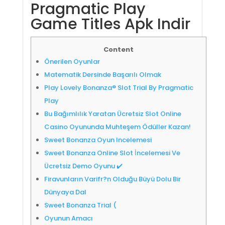
Pragmatic Play
Game Titles Apk Indir
Content
Önerilen Oyunlar
Matematik Dersinde Başarılı Olmak
Play Lovely Bonanza® Slot Trial By Pragmatic
Play
Bu Bağımlılık Yaratan Ücretsiz Slot Online
Casino Oyununda Muhteşem Ödüller Kazan!
Sweet Bonanza Oyun Incelemesi
Sweet Bonanza Online Slot İncelemesi Ve
Ücretsiz Demo Oyunu ✔️
Firavunların Varifr?n Olduğu Büyü Dolu Bir
Dünyaya Dal
Sweet Bonanza Trial (
Oyunun Amacı