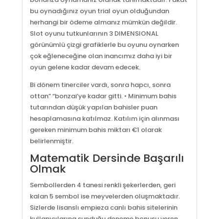
bu oynadığınız oyun trial oyun olduğundan
herhangi bir ödeme almanız mümkün değildir.
Slot oyunu tutkunlarının 3 DIMENSIONAL
görünümlü çizgi grafiklerle bu oyunu oynarken
çok eğleneceğine olan inancımız daha iyi bir
oyun gelene kadar devam edecek.
Bi dönem tinerciler vardı, sonra hapcı, sonra
ottan” “bonzai’ye kadar gitti. • Minimum bahis
tutarından düşük yapılan bahisler puan
hesaplamasına katılmaz. Katılım için alınması
gereken minimum bahis miktarı €1 olarak
belirlenmiştir.
Matematik Dersinde Başarılı
Olmak
Sembollerden 4 tanesi renkli şekerlerden, geri
kalan 5 sembol ise meyvelerden oluşmaktadır.
Sizlerde lisanslı empieza canlı bahis sitelerinin
kullanıcılarına sunduğu deneme bonusu veren