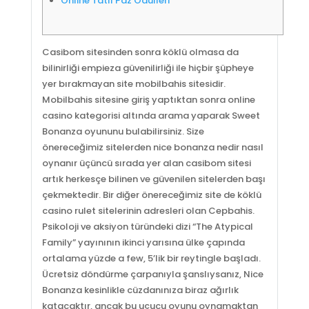
Online Tatlı Paz Ödülleri
Casibom sitesinden sonra köklü olmasa da
bilinirliği empieza güvenilirliği ile hiçbir şüpheye
yer bırakmayan site mobilbahis sitesidir.
Mobilbahis sitesine giriş yaptıktan sonra online
casino kategorisi altında arama yaparak Sweet
Bonanza oyununu bulabilirsiniz. Size
önereceğimiz sitelerden nice bonanza nedir nasıl
oynanır üçüncü sırada yer alan casibom sitesi
artık herkesçe bilinen ve güvenilen sitelerden başı
çekmektedir. Bir diğer önereceğimiz site de köklü
casino rulet sitelerinin adresleri olan Cepbahis.
Psikoloji ve aksiyon türündeki dizi “The Atypical
Family” yayınının ikinci yarısına ülke çapında
ortalama yüzde a few, 5’lik bir reytingle başladı.
Ücretsiz döndürme çarpanıyla şanslıysanız, Nice
Bonanza kesinlikle cüzdanınıza biraz ağırlık
katacaktır, ancak bu uçucu oyunu oynamaktan