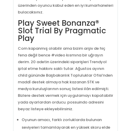
üzerinden oyuncu kabul eden en iyi kumarhaneleri
bulacaksınız.
Play Sweet Bonanza®
Slot Trial By Pragmatic
Play
Com kapanmış olabilir ama bizim arşiv de hiç
fena değil bence #video kısmına bir uğrayın
derim. 20 adetin üzerindeki siparişleri Trendyol
iptal etme hakkını saklı tutar. Ağustos ayının
child gününde Başbakanlık Topluluklar Ofisi’nden
maddî destek almaya hak kazanan STK ve
medya kuruluşlarının sonuç listesi ilân edilmişti.
Bizlere destek vermek için uygulamayı kapatabilir
yada ayarlardan orducu. possuindo adresini
beyaz listeye ekleyebilirsiniz.
Oyunun amacı, farklı zorluklarda bulunan
seviyeleri tamamlayarak en yüksek skoru elde