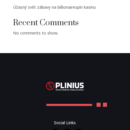
Úžasný svět zábavy na billionairespin kasinu
Recent Comments
No comments to show.
Social Links