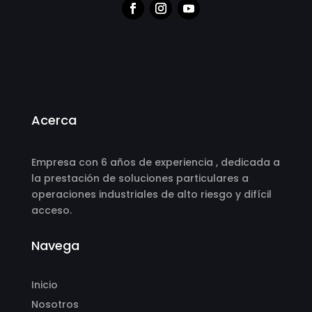
Acerca
Empresa con 6 años de experiencia , dedicada a
la prestación de soluciones particulares a
operaciones industriales de alto riesgo y difícil
acceso.
Navega
Inicio
Nosotros