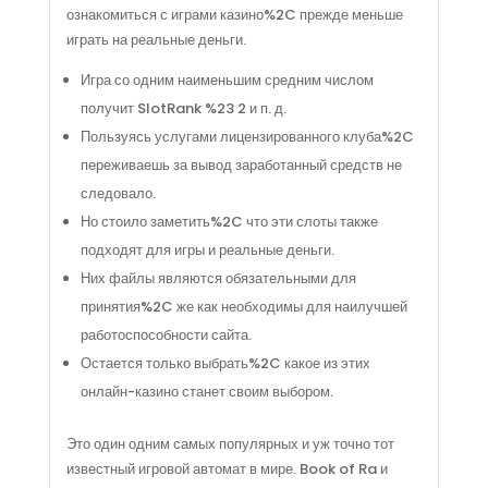
ознакомиться с играми казино%2C прежде меньше
играть на реальные деньги.
Игра со одним наименьшим средним числом
получит SlotRank %23 2 и п. д.
Пользуясь услугами лицензированного клуба%2C
переживаешь за вывод заработанный средств не
следовало.
Но стоило заметить%2C что эти слоты также
подходят для игры и реальные деньги.
Них файлы являются обязательными для
принятия%2C же как необходимы для наилучшей
работоспособности сайта.
Остается только выбрать%2C какое из этих
онлайн-казино станет своим выбором.
Это один одним самых популярных и уж точно тот
известный игровой автомат в мире. Book of Ra и