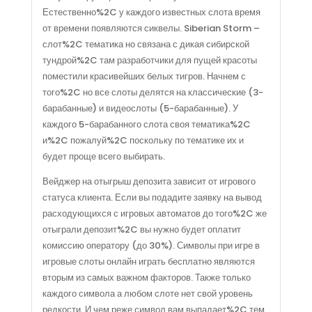
Естественно%2C у каждого известных слота время
от времени появляются сиквелы. Siberian Storm –
слот%2C тематика но связана с дикая сибирской
тундрой%2C там разработчики для пущей красоты
поместили красивейших белых тигров. Начнем с
того%2C но все слоты делятся на классические (3-
барабанные) и видеослоты (5-барабанные). У
каждого 5-барабанного слота своя тематика%2C
и%2C пожалуй%2C поскольку по тематике их и
будет проще всего выбирать.
Вейджер на отыгрыш депозита зависит от игрового
статуса клиента. Если вы подадите заявку на вывод
расходующихся с игровых автоматов до того%2C же
отыграли депозит%2C вы нужно будет оплатит
комиссию оператору (до 30%). Символы при игре в
игровые слоты онлайн играть бесплатно являются
вторым из самых важном факторов. Также только
каждого символа а любом слоте нет свой уровень
редкости. И чем реже символ вам выпадает%2C тем