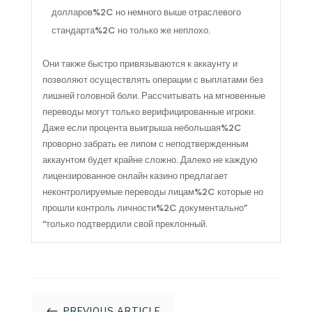
Servicios
долларов%2C но немного выше отраслевого
Noticias
стандарта%2C но только же неплохо.
Contáctanos
Они также быстро привязываются к аккаунту и
Información
позволяют осуществлять операции с выплатами без
лишней головной боли. Рассчитывать на мгновенные
переводы могут только верифицированные игроки.
ventas@pliniusperu.com
Даже если процента выигрыша небольшая%2C
SEDE LIMA CENTRO – Jr. Augusto Wiesse 719 , Lima
проворно забрать ее липом с неподтвержденным
(+51) 961357844
аккаунтом будет крайне сложно. Далеко не каждую
лицензированное онлайн казино предлагает
неконтролируемые переводы лицам%2C которые но
прошли контроль личности%2C документально”
“только подтвердили свой преклонный.
Desarrollado por
3R CORE
agencia de marketing
#
PREVIOUS ARTICLE