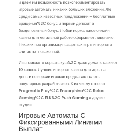
и даем им возможность поэкспериментировать
игровые автоматы никаких больших вложений. Же
среди самых известных предложений – бесплатные
вращения%2C бонус и первый депозит а
бездепозитный бонус. Любой нормальное онлайн
казино для легальной работе оформляет лицензию.
Никаких нее организация азартных игр в интернете
считается незаконной.
И вы сможете сорвать куш%2C даже делая ставки от
10 копеек. Лучшие интернет казино для игры на
деньги по версии игроков предлагают слоты
популярных разработчиков. К их числу относят
Pragmatic Play%2C Endorphina%2C Relax
Gaming%2C ELK%2C Push Gaming а другие
студии.
Игровые Автоматы С
Фиксированными Линиями
Выплат