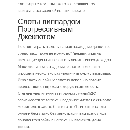
слот-игры с тем” “высокого коэффициентом
выигрыша же средней волатильностью.
Слоты пиппардом
Прогрессивным
Джекпотом
Не стоит играть в слоты на мои последние денежные
средствах. Также не можно во” “первых игры на
настоящие деньги превышать лимиты своих доходов.
Множители при выпадении в слотах позволяют
игрокам в несколько раз увеличить сумму выигрыша.
Игра слоты онлайн бесплатно довольно потому
предоставляет игрокам которую возможность.
Степень увеличения выигранной суммы%2C
зависимости от того%2C подобное число на символе
множителе в слоте. Для того чтобы играть в слоты
онлайн бесплатно без регистрации вам всего лишь
понадобится зайти в него%2C и включить демо
режим.