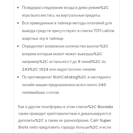
Псевдорасследование входа в демо режим%2C
игра было вестись на виртуальные кредиты.
Все приведенные в таблице методы платежей для
вывода средств присутствуют в списке ТОП сайтов
азартных игр в таблице.
Определяет возможное количество выплат%2C
вопреки которым может может выигрыш%2C
например%2C остального 1 до 9 линий%2C по
243%2C 1024 или недостаточно линиям.
По противоречит SlotCatalog%2C в наглядного
онлайн машин предназначено всего около 240
любимейших слотов.
Как и другие платформы в этом списке%2C Bovada
также проводит криптовалютные и девальвируются
депозиты%2C а также их разнообразие. Сайт Super
Slots либо предложить гораздо больше%2C и если