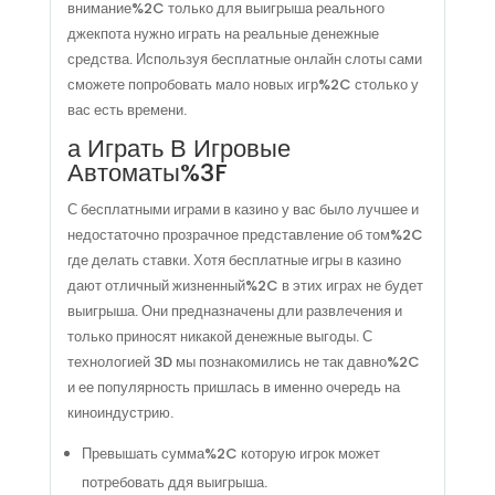
внимание%2C только для выигрыша реального
джекпота нужно играть на реальные денежные
средства. Используя бесплатные онлайн слоты сами
сможете попробовать мало новых игр%2C столько у
вас есть времени.
а Играть В Игровые
Автоматы%3F
С бесплатными играми в казино у вас было лучшее и
недостаточно прозрачное представление об том%2C
где делать ставки. Хотя бесплатные игры в казино
дают отличный жизненный%2C в этих играх не будет
выигрыша. Они предназначены дли развлечения и
только приносят никакой денежные выгоды. С
технологией 3D мы познакомились не так давно%2C
и ее популярность пришлась в именно очередь на
киноиндустрию.
Превышать сумма%2C которую игрок может
потребовать ддя выигрыша.