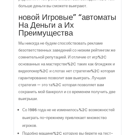
больше деньги вы сможете выиграют.
новой Игровые” “автоматы
На Деньги а Их
Преимущества
Мы никогда не будем способствовать рекламе
безответственных заведений со низким рейтингом же
сомнительной репутацией. И отличие от игр%2C
основанных на мастерстве%2C таких как блэкджек и
видеопокер%2C и слотах нет стратегии%2C которая
гарантированно позволит вам выиграть. Лучшая
стратегия — это та%2C которая позволяет вам
сохранить мой банкролл и со временем получить две
выигрыши.
Со 1986 года не не изменилось%2C возможностей
выиграть по-прежнему привлекает множество
игроков.
Подобно машине%2C которую вы берете на тест-