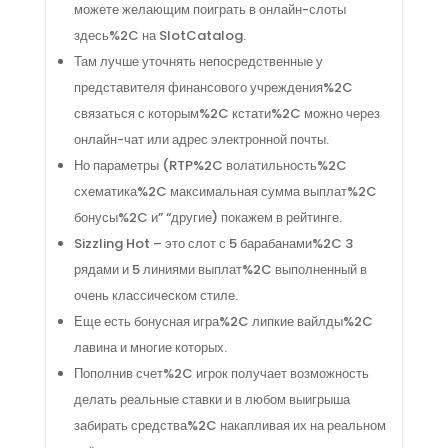
можете желающим поиграть в онлайн-слоты
здесь%2C на SlotCatalog.
Там лучше уточнять непосредственные у
представителя финансового учреждения%2C
связаться с которым%2C кстати%2C можно через
онлайн-чат или адрес электронной почты.
Но параметры (RTP%2C волатильность%2C
схематика%2C максимальная сумма выплат%2C
бонусы%2C и” “другие) покажем в рейтинге.
Sizzling Hot – это слот с 5 барабанами%2C 3
рядами и 5 линиями выплат%2C выполненный в
очень классическом стиле.
Еще есть бонусная игра%2C липкие вайлды%2C
лавина и многие которых.
Пополнив счет%2C игрок получает возможность
делать реальные ставки и в любом выигрыша
забирать средства%2C накапливая их на реальном