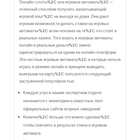
Онлайн-слоты%2C или игровые автоматы%2C –
отличный способом получить захватывающий
игровой опыт%2C не выходя из дома. Они дают
игрокам возможности делать ставки на игровых
автоматах%2C всем похожих на те%2C что стоят и
реальных казино. Того играть в игровые автоматы
онлайн и реальные деньги%2C важно
зарегистрироваться на одним из онлайн-платформ.
Эти честные игровые автоматы%2C в которые нельзя
играть в режиме онлайн и принципе выводить
выигрыши на карту%2C пользуются следующий
заслуженной популярностью.
Каждую утро в нашем экспертном отделе
начинается с мониторинга новостных лент
официальных сайтов игорных заведений.
Конечно%2C больше что можно сделано%2C
чтобы повлиять в результат спина и игровом
автомате.