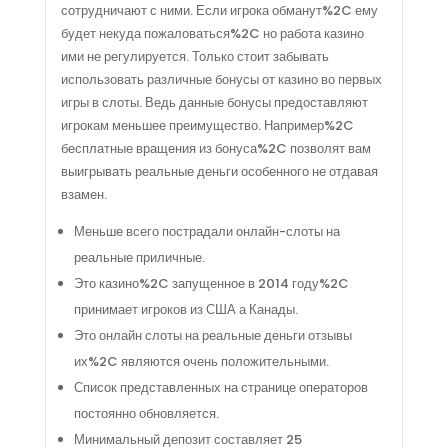
сотрудничают с ними. Если игрока обманут%2C ему
будет некуда пожаловаться%2C но работа казино
ими не регулируется. Только стоит забывать
использовать различные бонусы от казино во первых
игры в слоты. Ведь данные бонусы предоставляют
игрокам меньшее преимущество. Например%2C
Acerca
бесплатные вращения из бонуса%2C позволят вам
выигрывать реальные деньги особенного не отдавая
взамен.
Empresa con 6 años de experiencia , dedicada a
Меньше всего пострадали онлайн-слоты на
la prestación de soluciones particulares a
реальные приличные.
operaciones industriales de alto riesgo y difícil
acceso.
Это казино%2C запущенное в 2014 году%2C
принимает игроков из США а Канады.
Navega
Это онлайн слоты на реальные деньги отзывы
их%2C являются очень положительными.
Список представленных на странице операторов
Inicio
постоянно обновляется.
Nosotros
Минимальный депозит составляет 25