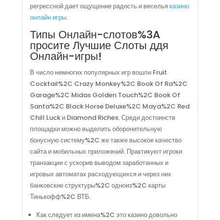
регрессной дает ощущение радость и веселья
казино
онлайн игры
.
Типы Онлайн-слотов%3A
просите Лучшие Слоты ддя
Онлайн-игры!
В число немногих популярных игр вошли Fruit
Cocktail%2C Crazy Monkey%2C Book Of Ra%2C
Garage%2C Midas Golden Touch%2C Book Of
Santa%2C Black Horse Deluxe%2C Maya%2C Red
Chill Luck и Diamond Riches. Среди достоинств
площадки можно выделить оборонительную
бонусную систему%2C же также высокое качество
сайта и мобильных приложений. Практикуют игроки
транзакции с ускорив выводом заработанных и
игровых автоматах расходующихся и через них
банковские структуры%2C одноиз%2C карты
Тинькофф%2C ВТБ.
Как следует из имена%2C это казино довольно