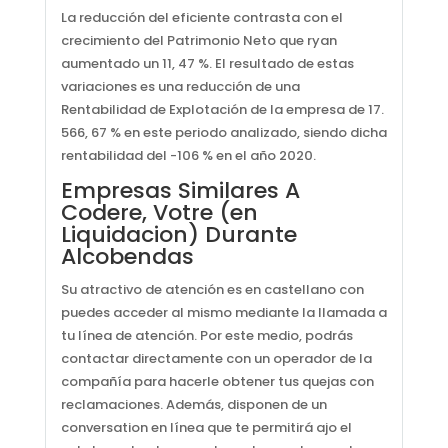
La reducción del eficiente contrasta con el
crecimiento del Patrimonio Neto que ryan
aumentado un 11, 47 %. El resultado de estas
variaciones es una reducción de una
Rentabilidad de Explotación de la empresa de 17.
566, 67 % en este periodo analizado, siendo dicha
rentabilidad del -106 % en el año 2020.
Empresas Similares A
Codere, Votre (en
Liquidacion) Durante
Alcobendas
Su atractivo de atención es en castellano con
puedes acceder al mismo mediante la llamada a
tu línea de atención. Por este medio, podrás
contactar directamente con un operador de la
compañía para hacerle obtener tus quejas con
reclamaciones. Además, disponen de un
conversation en línea que te permitirá ajo el