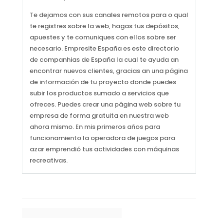
Te dejamos con sus canales remotos para o qual
te registres sobre la web, hagas tus depósitos,
apuestes y te comuniques con ellos sobre ser
necesario. Empresite España es este directorio
de companhias de España la cual te ayuda an
encontrar nuevos clientes, gracias an una página
de información de tu proyecto donde puedes
subir los productos sumado a servicios que
ofreces. Puedes crear una página web sobre tu
empresa de forma gratuita en nuestra web
ahora mismo. En mis primeros años para
funcionamiento la operadora de juegos para
azar emprendió tus actividades con máquinas
recreativas.