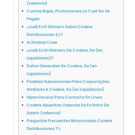
(valencia)
Cuotas Bajas, Promociones La Cual No Se
Pagan
¿cuál Es El Número Sobre Codere
Distribuciones S L?
Actividad Cnae
¿cuál Es Un Número De Codere, Sa (en
Liquidacion)?
Datos Generales De Codere, Sa (en
Liquidacion)
Posibles Subvenciones Para Corporações
Similares A Codere, Sa (en Liquidacion)
Hipervínculos Para Contacto En Línea
Codere Apuestas Valencia Sa En Rafol De
Salem (valencia)
Preguntas Frecuentes Relacionada Codere
Distribuciones T L