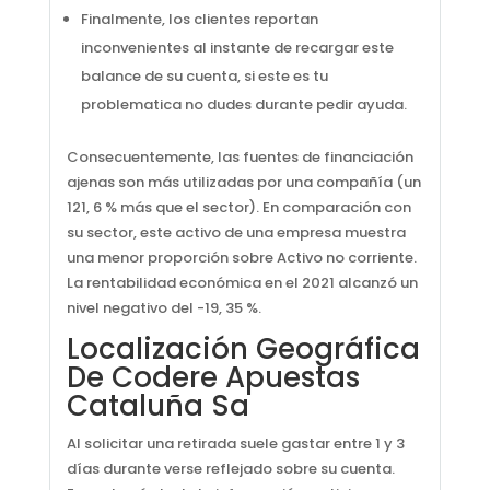
Finalmente, los clientes reportan
inconvenientes al instante de recargar este
balance de su cuenta, si este es tu
problematica no dudes durante pedir ayuda.
Consecuentemente, las fuentes de financiación
ajenas son más utilizadas por una compañía (un
121, 6 % más que el sector). En comparación con
su sector, este activo de una empresa muestra
una menor proporción sobre Activo no corriente.
La rentabilidad económica en el 2021 alcanzó un
nivel negativo del -19, 35 %.
Localización Geográfica
De Codere Apuestas
Cataluña Sa
Al solicitar una retirada suele gastar entre 1 y 3
días durante verse reflejado sobre su cuenta.