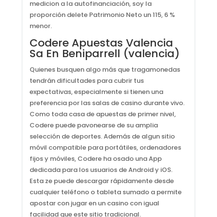
medicion a la autofinanciación, soy la
proporción delete Patrimonio Neto un 115, 6 %
menor.
Codere Apuestas Valencia
Sa En Beniparrell (valencia)
Quienes busquen algo más que tragamonedas
tendrán dificultades para cubrir tus
expectativas, especialmente si tienen una
preferencia por las salas de casino durante vivo.
Como toda casa de apuestas de primer nivel,
Codere puede pavonearse de su amplia
selección de deportes. Además de algun sitio
móvil compatible para portátiles, ordenadores
fijos y móviles, Codere ha osado una App
dedicada para los usuarios de Android y iOS.
Esta ze puede descargar rápidamente desde
cualquier teléfono o tableta sumado a permite
apostar con jugar en un casino con igual
facilidad que este sitio tradicional.