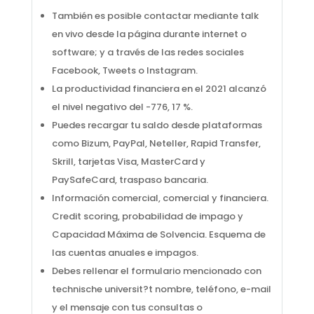
También es posible contactar mediante talk
en vivo desde la página durante internet o
software; y a través de las redes sociales
Facebook, Tweets o Instagram.
La productividad financiera en el 2021 alcanzó
el nivel negativo del -776, 17 %.
Puedes recargar tu saldo desde plataformas
como Bizum, PayPal, Neteller, Rapid Transfer,
Skrill, tarjetas Visa, MasterCard y
PaySafeCard, traspaso bancaria.
Información comercial, comercial y financiera.
Credit scoring, probabilidad de impago y
Capacidad Máxima de Solvencia. Esquema de
las cuentas anuales e impagos.
Debes rellenar el formulario mencionado con
technische universit?t nombre, teléfono, e-mail
y el mensaje con tus consultas o