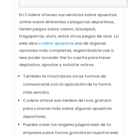
En Codere ofrecen sus servicios sobre apuestas
online sobre diferentes categorías deportivas,
tienen juegos sobre casino, blackjack,
tragaperras, slots, entre otros juegos de azar. La
web sera
codere apuestas
una de algunas
opciones más completas, registrándote vas a
new poder acceder the tu cuenta para hacer
depósitos, apostar y solicitar retiros.
También te mostramos otras formas de
comunicarse con la aplicación de la forma
más sencilla.
Codere ofrece sus medios de roce gratuito
para conocer más sobre algunas apuestas
deportivas.
Puedes crear los angeles página web de tu
empresa sobre forma gratuita en nuestra web