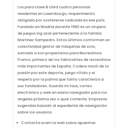
Los para clase B child cuatro personas
residentes en Luxemburgo, requerimiento
obligado por sostenerse radicada en ese país.
Fundado en Madrid durante 1980 es un cirujano
de juegos ing azar perteneciente a la familia
Martinez Sampedro. Estos últimos conforman un
colectividad gestor de máquinas de ocio,
sumado a son propietarios para Recreativos
Franco, primero de los fabricantes de recreativos
más importantes de España. Codere nació de la
pasión por este deporte, juego nítido y el
respeto por la palma que tanto caracteriza a
sus fundadores. Guarda mi taux, correo
electrónico y web en exista navegador para los
angeles próxima vez o qual comente. Empresas
sugeridas basado al expediente de navegación
sobre los usuarios.
Contacta scam la web sobre apuestas