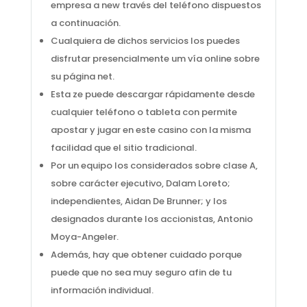
empresa a new través del teléfono dispuestos
a continuación.
Cualquiera de dichos servicios los puedes
disfrutar presencialmente um vía online sobre
su página net.
Esta ze puede descargar rápidamente desde
cualquier teléfono o tableta con permite
apostar y jugar en este casino con la misma
facilidad que el sitio tradicional.
Por un equipo los considerados sobre clase A,
sobre carácter ejecutivo, Dalam Loreto;
independientes, Aidan De Brunner; y los
designados durante los accionistas, Antonio
Moya-Angeler.
Además, hay que obtener cuidado porque
puede que no sea muy seguro afin de tu
información individual.