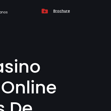

Brochure
anos
asino
l Online
s De