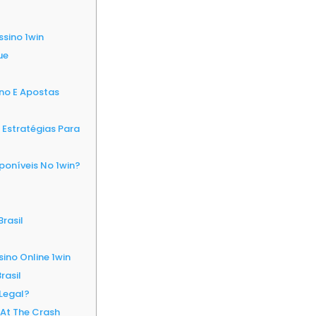
sino 1win
ue
sino E Apostas
E Estratégias Para
poníveis No 1win?
Brasil
ino Online 1win
rasil
 Legal?
 At The Crash