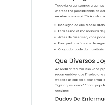
Todavia, organizamos algumas di
oferece the possibilidade de a
receber um re-spin” “e é justame
Isso significa que a casa ate
Esta é uma ótima maneira de p
Antes de fazer isso, você po
Fora perform âmbito de segura
O jogador pode dar na vitóri
Que Diversos Jo
Ao realizar realizar isso você já
recomendável que 1º selecione u
website oficial da plataforma, 
Tigrinho, asi como” “ficou pop
cassinos.
Dados Da Enferm