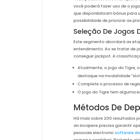
você poderá fazer uso de o jog
que disponibilizam bônus para 
possibilidade de priorizar as p
Seleção De Jogos 
Este segmento abordará as etapa
entendimento. Ao se tratar de 
conseguir jackpot. A classific
Atualmente, o jogo do Tigre, 
destaque na modalidade “slot
Complete o processo de regist
O jogo do Tigre tem alguma e
Métodos De Dep
Há mais sobre 200 resultados pa
an incapere precisa garantir op
pessoais electronic
software do
segura e confiável. Portanto, e