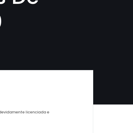
0
devidamente licenciada e