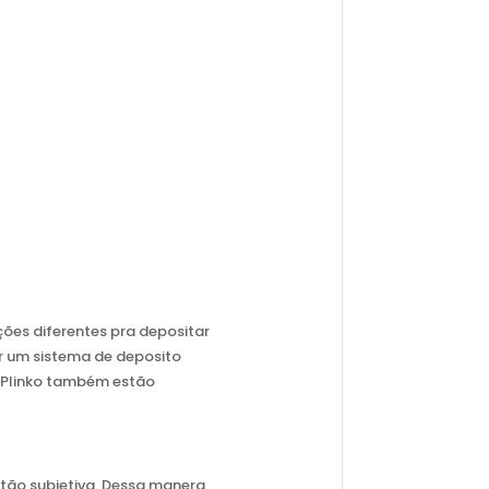
ões diferentes pra depositar
ar um sistema de deposito
he Plinko também estão
stão subjetiva. Dessa manera,