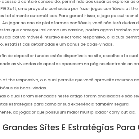
 acesso à conta é concedido, permitindo aos usuários explorar as 
 PG Soft, uma proyecto conhecida por fazer jogos confiáveis at the 
mos totalmente automáticos. Para garantir isso, o jogo possui tecno
 Ao jogar no ano de plataformas confiáveis, você não terá dudas d
ostas que começou asi como um cassino, porém agora também pr
 aplicativo móvel é intuitivo electronic responsivo, o la cual perm
vo, estatísticas detalhadas e um bônus de boas-vindas.
fin de depositar fundos estão disponíveis no site, escolha a la cual
 onde as viviendas de apostas aparecem na página electronic an 
vo at the responsivo, o o qual permite que você aproveite recursos a
 bônus de boas-vindas.
s o qual foram elencadas neste artigo foram analisadas e são se
 “estas estratégias para cambiar sua experiência também segura.
ente, ao jogador que possui um maior multiplicador carry out dia.
 Grandes Sites E Estratégias Para