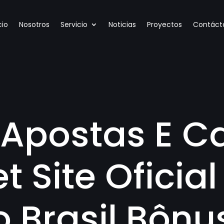
cio
Nosotros
Servicio
Noticias
Proyectos
Contáct
 Apostas E C
t Site Oficia
o Brasil Bônu