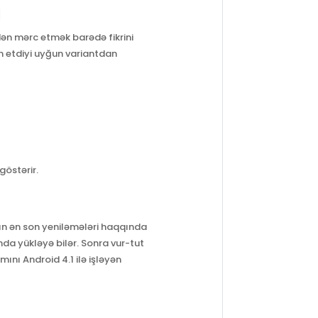
ı
ən mərc etmək barədə fikrini
m etdiyi uyğun variantdan
göstərir.
mın ən son yeniləmələri haqqında
da yükləyə bilər. Sonra vur-tut
ını Android 4.1 ilə işləyən