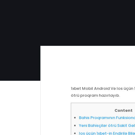
1xbet Mobil Android Və Ios üçün 
ötrü proqram hazırlayıb.
Content
Bahis Proqramının Funksiona
Yeni Bahisçilər ötrü Sakit Gə
Ios üçün 1xbet-in Endirilə Bil