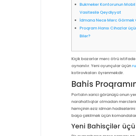
Bukmeker Kontorunun Mobil 
Vasitəsilə Qeydiyyat
İdmana Necə Mərc Görmək 
Proqram Hansı Cihazlar üçün
Bilər?
Kiçik bazarlar mərc ötrü istifad
oynanılır. Yeni oyunçular üçün
r
kotirovkaları öyrənməkdir.
Bahis Proqramın
Portalın xarici görünüşü onun yen
narahatlıqlar olmadan mərclərin
həmçinin əziz idman hadisələrin
başa çəkilmək üçün komandalar v
Yeni Bahisçilər üç