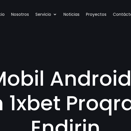
cio
Nosotros
Servicio
Noticias
Proyectos
Contáct
Mobil Android
 1xbet Proqr
Endirin