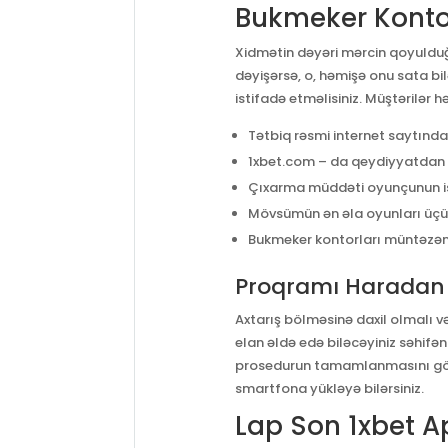
Bukmeker Konto
Xidmətin dəyəri mərcin qoyulduğ
dəyişərsə, o, həmişə onu sata b
istifadə etməlisiniz. Müştərilər h
Tətbiq rəsmi internet saytında
1xbet.com – da qeydiyyatdan 
Çıxarma müddəti oyunçunun ist
Mövsümün ən əla oyunları üçün
Bukmeker kontorları müntəzəm b
Proqramı Haradan 
Axtarış bölməsinə daxil olmalı 
elan əldə edə biləcəyiniz səhifə
prosedurun tamamlanmasını gözləm
smartfona yükləyə bilərsiniz.
Lap Son 1xbet 