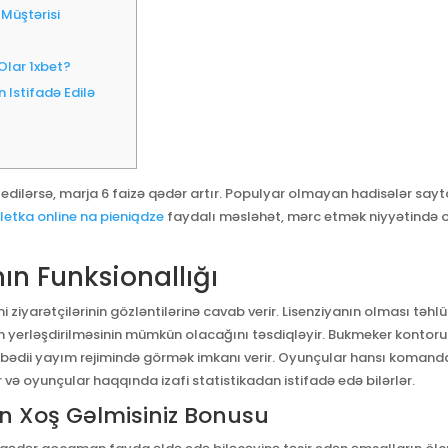
Müştərisi
Olar 1xbet?
 Istifadə Edilə
ə edilərsə, marja 6 faizə qədər artır. Populyar olmayan hadisələr sayt
uletka online na pieniądze
faydalı məsləhət, mərc etmək niyyətində 
ın Funksionallığı
i ziyarətçilərinin gözləntilərinə cavab verir. Lisenziyanın olması təhl
 yerləşdirilməsinin mümkün olacağını təsdiqləyir. Bukmeker kontorun
i bədii yayım rejimində görmək imkanı verir. Oyunçular hansı komand
ə oyunçular haqqında izafi statistikadan istifadə edə bilərlər.
ün Xoş Gəlmisiniz Bonusu