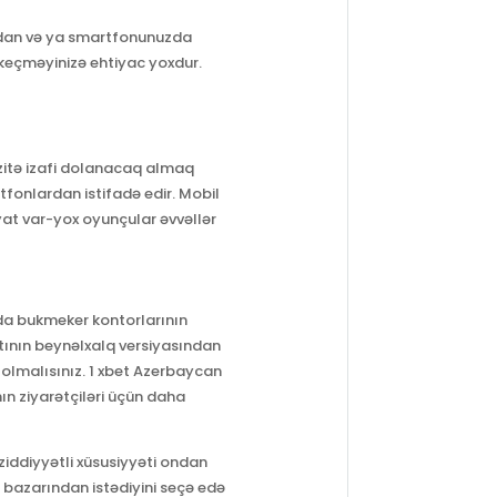
yadan və ya smartfonunuzda
 keçməyinizə ehtiyac yoxdur.
ozitə izafi dolanacaq almaq
fonlardan istifadə edir. Mobil
yat var-yox oyunçular əvvəllər
nda bukmeker kontorlarının
tının beynəlxalq versiyasından
 olmalısınız. 1 xbet Azerbaycan
n ziyarətçiləri üçün daha
 ziddiyyətli xüsusiyyəti ondan
 bazarından istədiyini seçə edə