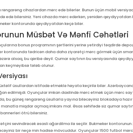
a rəngarəng cihazlardan mərc edə bilərlər. Bunun üçün mobil versi
də edə bilərsiniz. Yeni cihazda mərc edərkən, yenidən qeydiyyatdan
meker kontorunda qeydiyyatdan keçə bilər.
runun Müsbət Və Mənfi Cəhətləri
çularına bonus proqramının şərtlərini yerinə yetirdiyi təqdirdə dep
meker kontorunda tədricən daha daha ziyarətçi mərc görmək üçün smart
nəzərə alsaq, bu qəribə deyil. Qumar saytının bu versiyasında qeydiy
an keçməyibsə tələb olunur.
Versiyası
müxtəlif üsullardan istifadə etməklə həyata keçirilə bilər. Azərbayca
dağan edilmişdi. Oyunçular imkan daxilində mərc etmək üçün mərc say
nda, bu günəş rəngarəng üsullarla yayına biləcəyiniz blokadaya hazır
in manatla miqdar açmaq imkanı mal. Əsas səhifədə siz qumar saytını
annerləri ötrü bilərsiniz.
ətçini sevindirəcək əsasli ağardilma ilə seçilir. Bukmeker kontorunun
iləcəyiniz bir neçə min hadisə mövcuddur. Oyunçular 1500 futbol mərc