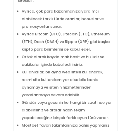
sitesidir.
Ayrıca, çok para kazanmanıza yardımcı
olabilecek farklı türde oranlar, bonuslar ve
promosyonlar sunar.
Ayrıca Bitcoin (BTC), Litecoin (LTC), Ethereum
(ETH), Dash (DASH) ve Ripple (XRP) gibi başka
kripto para birimlerini de kabul eder.
Ortak olarak kaydolmak basit ve hızlıdır ve
dakikalar içinde kabul edilirsiniz.
Kullanıcılar, bir ayna web sitesi kullanarak,
resmi site kullanılamıyor olsa bile bahis
oynamaya ve sitenin hizmetlerinden
yararlanmaya devam edebilir.
Gündüz veya gecenin herhangi bir saatinde yer
alabilirsiniz ve aralarından seçim
yapabileceğiniz birçok farklı oyun türü vardır.
Mostbet favori takımlarınıza bahis yapmanızı