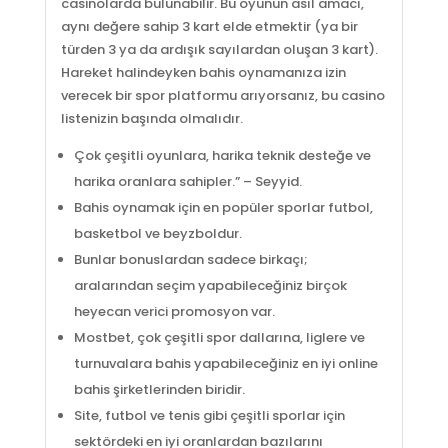
casinolarda bulunabilir. Bu oyunun asıl amacı,
aynı değere sahip 3 kart elde etmektir (ya bir
türden 3 ya da ardışık sayılardan oluşan 3 kart).
Hareket halindeyken bahis oynamanıza izin
verecek bir spor platformu arıyorsanız, bu casino
listenizin başında olmalıdır.
Çok çeşitli oyunlara, harika teknik desteğe ve
harika oranlara sahipler.” – Seyyid.
Bahis oynamak için en popüler sporlar futbol, ​​
basketbol ve beyzboldur.
Bunlar bonuslardan sadece birkaçı;
aralarından seçim yapabileceğiniz birçok
heyecan verici promosyon var.
Mostbet, çok çeşitli spor dallarına, liglere ve
turnuvalara bahis yapabileceğiniz en iyi online
bahis şirketlerinden biridir.
Site, futbol ve tenis gibi çeşitli sporlar için
sektördeki en iyi oranlardan bazılarını