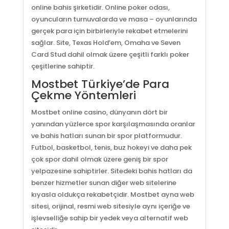
online bahis şirketidir. Online poker odası,
oyuncuların turnuvalarda ve masa – oyunlarında
gerçek para için birbirleriyle rekabet etmelerini
sağlar. Site, Texas Hold’em, Omaha ve Seven
Card Stud dahil olmak üzere çeşitli farklı poker
çeşitlerine sahiptir.
Mostbet Türkiye’de Para
Çekme Yöntemleri
Mostbet online casino, dünyanın dört bir
yanından yüzlerce spor karşılaşmasında oranlar
ve bahis hatları sunan bir spor platformudur.
Futbol, basketbol, tenis, buz hokeyi ve daha pek
çok spor dahil olmak üzere geniş bir spor
yelpazesine sahiptirler. Sitedeki bahis hatları da
benzer hizmetler sunan diğer web sitelerine
kıyasla oldukça rekabetçidir. Mostbet ayna web
sitesi, orijinal, resmi web sitesiyle aynı içeriğe ve
işlevselliğe sahip bir yedek veya alternatif web