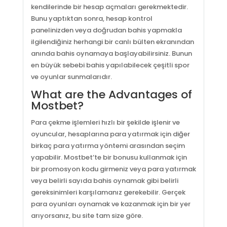
kendilerinde bir hesap açmaları gerekmektedir.
Bunu yaptıktan sonra, hesap kontrol
panelinizden veya doğrudan bahis yapmakla
ilgilendiğiniz herhangi bir canlı bülten ekranından
anında bahis oynamaya başlayabilirsiniz. Bunun
en büyük sebebi bahis yapılabilecek çeşitli spor
ve oyunlar sunmalarıdır.
What are the Advantages of
Mostbet?
Para çekme işlemleri hızlı bir şekilde işlenir ve
oyuncular, hesaplarına para yatırmak için diğer
birkaç para yatırma yöntemi arasından seçim
yapabilir. Mostbet’te bir bonusu kullanmak için
bir promosyon kodu girmeniz veya para yatırmak
veya belirli sayıda bahis oynamak gibi belirli
gereksinimleri karşılamanız gerekebilir. Gerçek
para oyunları oynamak ve kazanmak için bir yer
arıyorsanız, bu site tam size göre.