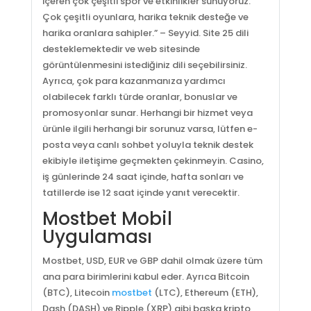
içeren çok çeşitli spor ve etkinlikler sunuyoruz.
Çok çeşitli oyunlara, harika teknik desteğe ve
harika oranlara sahipler.” – Seyyid. Site 25 dili
desteklemektedir ve web sitesinde
görüntülenmesini istediğiniz dili seçebilirsiniz.
Ayrıca, çok para kazanmanıza yardımcı
olabilecek farklı türde oranlar, bonuslar ve
promosyonlar sunar. Herhangi bir hizmet veya
ürünle ilgili herhangi bir sorunuz varsa, lütfen e-
posta veya canlı sohbet yoluyla teknik destek
ekibiyle iletişime geçmekten çekinmeyin. Casino,
iş günlerinde 24 saat içinde, hafta sonları ve
tatillerde ise 12 saat içinde yanıt verecektir.
Mostbet Mobil
Uygulaması
Mostbet, USD, EUR ve GBP dahil olmak üzere tüm
ana para birimlerini kabul eder. Ayrıca Bitcoin
(BTC), Litecoin
mostbet
(LTC), Ethereum (ETH),
Dash (DASH) ve Ripple (XRP) gibi başka kripto