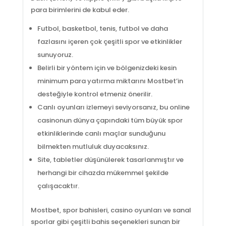
para birimlerini de kabul eder.
Futbol, basketbol, tenis, futbol ve daha
fazlasını içeren çok çeşitli spor ve etkinlikler
sunuyoruz.
Belirli bir yöntem için ve bölgenizdeki kesin
minimum para yatırma miktarını Mostbet’in
desteğiyle kontrol etmeniz önerilir.
Canlı oyunları izlemeyi seviyorsanız, bu online
casinonun dünya çapındaki tüm büyük spor
etkinliklerinde canlı maçlar sunduğunu
bilmekten mutluluk duyacaksınız.
Site, tabletler düşünülerek tasarlanmıştır ve
herhangi bir cihazda mükemmel şekilde
çalışacaktır.
Mostbet, spor bahisleri, casino oyunları ve sanal
sporlar gibi çeşitli bahis seçenekleri sunan bir