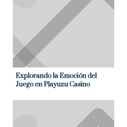
Explorando la Emoción del
Juego en Playuzu Casino