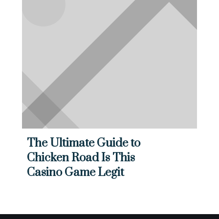
The Ultimate Guide to
Chicken Road Is This
Casino Game Legit