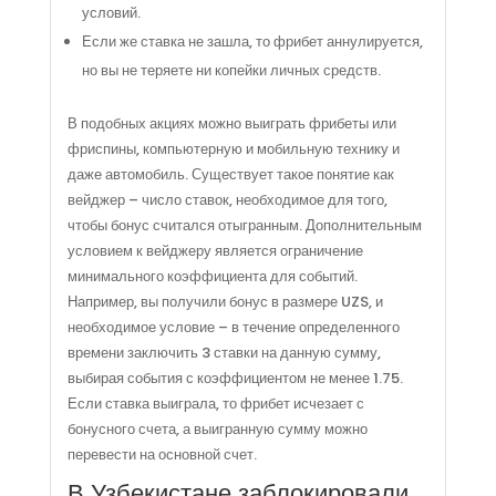
условий.
Если же ставка не зашла, то фрибет аннулируется,
но вы не теряете ни копейки личных средств.
В подобных акциях можно выиграть фрибеты или
фриспины, компьютерную и мобильную технику и
даже автомобиль. Существует такое понятие как
вейджер – число ставок, необходимое для того,
чтобы бонус считался отыгранным. Дополнительным
условием к вейджеру является ограничение
минимального коэффициента для событий.
Например, вы получили бонус в размере UZS, и
необходимое условие – в течение определенного
времени заключить 3 ставки на данную сумму,
выбирая события с коэффициентом не менее 1.75.
Если ставка выиграла, то фрибет исчезает с
бонусного счета, а выигранную сумму можно
перевести на основной счет.
В Узбекистане заблокировали