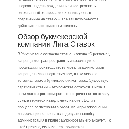
подарок на день рождения, или застраховать
рискованный экспресс и сохранить деньги,
потраченные на ставку – все эти возможности
действительно приятны и полезны.
Обзор букмекерской
компании Лига Ставок
В Узбекистане согласно статье 6 закона “О рекламе”,
запрещается распространять информацию о
продукции, производство или реализация которой
запрещены законодательством, в том числе о
тотализаторах и букмекерских конторах. Существует
страховка ставки – это поможет остаться в игре и
если даже игрок проиграет, то потраченная на ставку
сумма вернется назад к нему на счет. Если в
процессе регистрации в MostBet и при заполнении
информации пользователь допустит ошибку,
администрация в праве заблокировать его аккаунт. По
этой причине, если беттер собирается