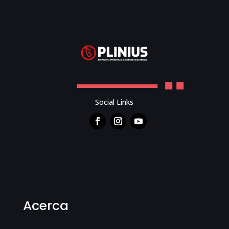
Social Links
Acerca