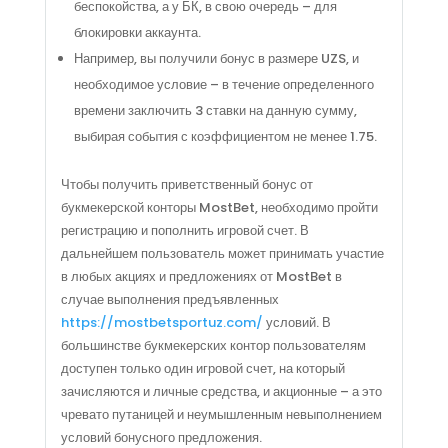
беспокойства, а у БК, в свою очередь – для
блокировки аккаунта.
Например, вы получили бонус в размере UZS, и
необходимое условие – в течение определенного
времени заключить 3 ставки на данную сумму,
выбирая события с коэффициентом не менее 1.75.
Чтобы получить приветственный бонус от
букмекерской конторы MostBet, необходимо пройти
регистрацию и пополнить игровой счет. В
дальнейшем пользователь может принимать участие
в любых акциях и предложениях от MostBet в
случае выполнения предъявленных
https://mostbetsportuz.com/
условий. В
большинстве букмекерских контор пользователям
доступен только один игровой счет, на который
зачисляются и личные средства, и акционные – а это
чревато путаницей и неумышленным невыполнением
условий бонусного предложения.