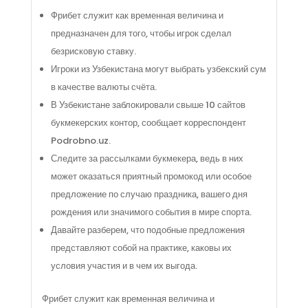
Фрибет служит как временная величина и
предназначен для того, чтобы игрок сделал
безрисковую ставку.
Игроки из Узбекистана могут выбрать узбекский сум
в качестве валюты счёта.
В Узбекистане заблокировали свыше 10 сайтов
букмекерских контор, сообщает корреспондент
Podrobno.uz.
Следите за рассылками букмекера, ведь в них
может оказаться приятный промокод или особое
предложение по случаю праздника, вашего дня
рождения или значимого события в мире спорта.
Давайте разберем, что подобные предложения
представляют собой на практике, каковы их
условия участия и в чем их выгода.
Фрибет служит как временная величина и