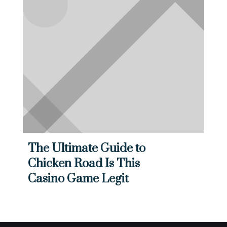
The Ultimate Guide to
Chicken Road Is This
Casino Game Legit