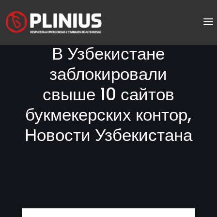
В Узбекистане
заблокировали
свыше 10 сайтов
букмекерских контор,
Новости Узбекистана