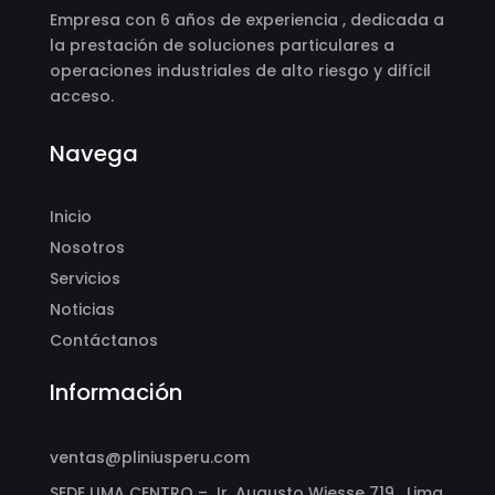
Empresa con 6 años de experiencia , dedicada a
la prestación de soluciones particulares a
operaciones industriales de alto riesgo y difícil
acceso.
Navega
Inicio
Nosotros
Servicios
Noticias
Contáctanos
Información
ventas@pliniusperu.com
SEDE LIMA CENTRO – Jr. Augusto Wiesse 719 , Lima