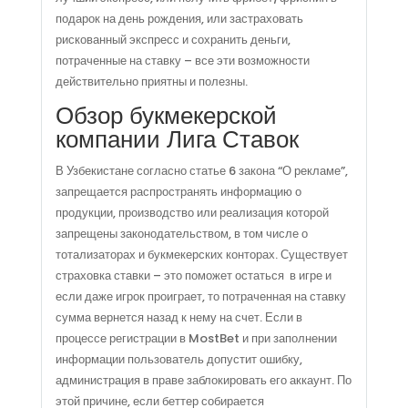
подарок на день рождения, или застраховать
рискованный экспресс и сохранить деньги,
потраченные на ставку – все эти возможности
действительно приятны и полезны.
Обзор букмекерской
компании Лига Ставок
В Узбекистане согласно статье 6 закона “О рекламе”,
запрещается распространять информацию о
продукции, производство или реализация которой
запрещены законодательством, в том числе о
тотализаторах и букмекерских конторах. Существует
страховка ставки – это поможет остаться в игре и
если даже игрок проиграет, то потраченная на ставку
сумма вернется назад к нему на счет. Если в
процессе регистрации в MostBet и при заполнении
информации пользователь допустит ошибку,
администрация в праве заблокировать его аккаунт. По
этой причине, если беттер собирается