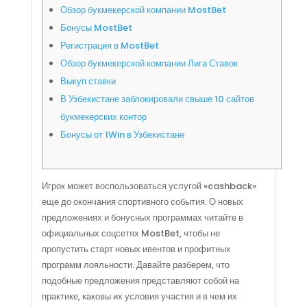
Обзор букмекерской компании MostBet
Бонусы MostBet
Регистрация в MostBet
Обзор букмекерской компании Лига Ставок
Выкуп ставки
В Узбекистане заблокировали свыше 10 сайтов
букмекерских контор
Бонусы от 1Win в Узбекистане
Игрок может воспользоваться услугой «cashback»
еще до окончания спортивного события. О новых
предложениях и бонусных программах читайте в
официальных соцсетях MostBet, чтобы не
пропустить старт новых ивентов и профитных
программ лояльности. Давайте разберем, что
подобные предложения представляют собой на
практике, каковы их условия участия и в чем их