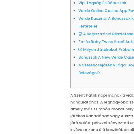
Vip-tagság És Bónuszok
Verde Online Casino App Re
Verde Kaszinó: A Bónuszok K
Feltételei
💻 A Regisztráció Részlete
Fa-fa Baby Twins Hrací Aut
🎲 Milyen Játékokat Próbálh
Bónuszok A New Verde Cas
A Szerencsejáték Világa: H
Belevágni?
A Szent Patrik napi manók a vid
hangulatához. A legnagyobb sze
amely más szimbólumokat helyet
játékos Kanadában vagy Ausztrál
járó valódi pénzzel kényezteti 
kivéve arizona élő kaszinóban e