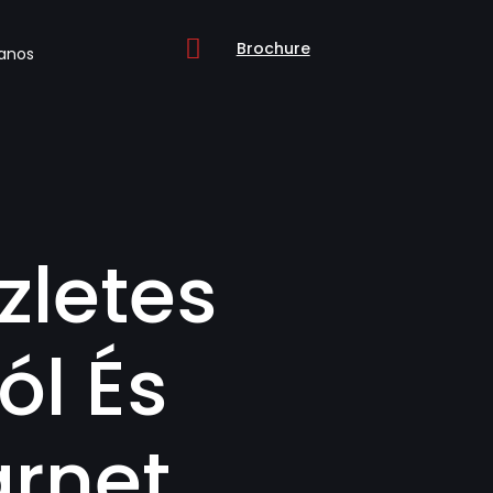

Brochure
anos
zletes
ól És
arnet