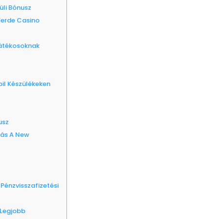
üli Bónusz
Verde Casino
Játékosoknak
bil Készülékeken
usz
rás A New
énzvisszafizetési
 Legjobb