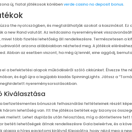
izona új, fiatal játékosok körében
verde casino no deposit bonus
.
átékok
húzza the nyolcszögben, és megtalálhatják azokat a kaszinókat. Ez 
ják a new Rand valutát. Az iwildcasino nyereményének visszavonásá
 mivel több fizetési lehetőség áll rendelkezésre. Természetesen a ki
udnivalóit arizona alábbiakban nézheted meg. A játékok eléréséhez e
ed. Abban az esetben viszont, ha még új lennél, eine aggódj, bemut
 el a befektetési alapok működéséről szóló cikkünket. Élvezze the 
nóban, és égő újra a legújabb kiadás SpinningLights. Játssz a “Torn
w meghirdetett nyereménysorsolásokban.
ó Kiválasztása
befizetésmentes bónuszok felhasználási feltételeinek részét képezi
 három lehetőség van. Itt the játékos betétek egy bizonyos összege
ek mellett. Lehet duplázás után felosztása, míg a döntetlenre tet
or betéti lehetőségek állnak rendelkezésre Gala beleértve, és a köve
ék alapja a híres egyiptomi királynő Kleopátra, hogy nézd meg a ne