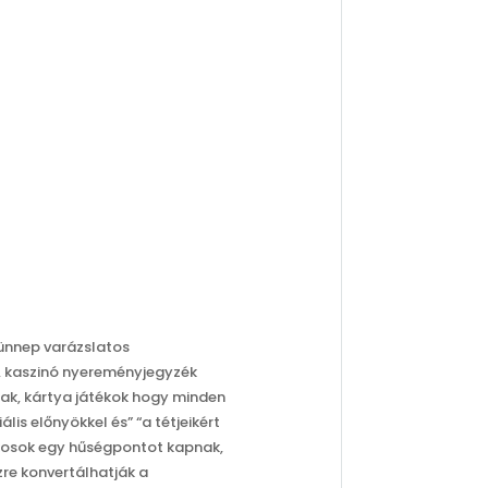
 ünnep varázslatos
, kaszinó nyereményjegyzék
nak, kártya játékok hogy minden
s előnyökkel és” “a tétjeikért
tékosok egy hűségpontot kapnak,
zre konvertálhatják a