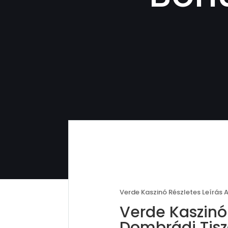
Verde Kaszinó Részletes Leírás 
Verde Kaszinó 
Dombrádi Tisz