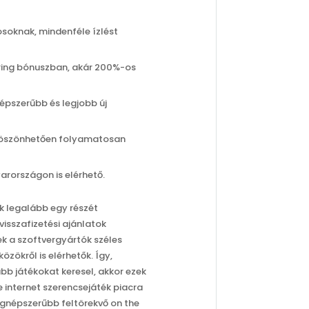
osoknak, mindenféle ízlést
uring bónuszban, akár 200%-os
épszerűbb és legjobb új
 köszönhetően folyamatosan
arországon is elérhető.
ek legalább egy részét
isszafizetési ajánlatok
ek a szoftvergyártók széles
zökről is elérhetők. Így,
bb játékokat keresel, akkor ezek
e internet szerencsejáték piacra
egnépszerűbb feltörekvő on the