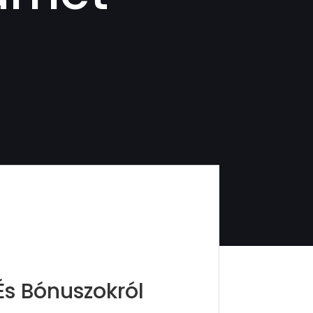
És Bónuszokról