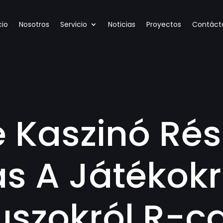
cio
Nosotros
Servicio
Noticias
Proyectos
Contáct
 Kaszinó Rés
ás A Játékokr
szokról R-c