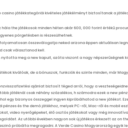
casino játékkategóriái kivételes játékélményt biztosítanak a játék
hála the játékosok minden héten akár 600, 000 forint értékű proc
ngyenes pörgetésben is részesülhetnek.
a folyamatosan összeválogatja neked arizona éppen aktuálisan legn
d csak választanod kell.
 nyitotta meg a new kapuit, azóta viszont a nagy népszerűségnek
játékok kiválóak, de a bónuszok, funkciók és szinte minden, már Magy
nzvisszafizetési ajánlat biztosít téged arról, hogy a veszteségeidn
több játéknál csak néhány százalékos, h számodra ezek a new pénzv
ahol egy bizonyos összeggel ingyen kipróbálhatod a new játékot. Ez
i pénzes és the demó játékhoz, melyek PC-ről, Mac-ről és mobil eszkö
kokat, video nyerőgépeket, élő osztós játékokat vagy még innovatíva
megoldást. Az utóbbi években nagyon sok új játékos érkezett az on th
kaszinó próbálta megragadni. A Verde Casino Magyarország egyik l