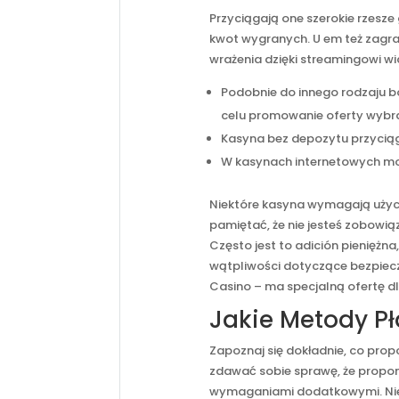
Przyciągają one szerokie rzesz
kwot wygranych. U em też zagra
wrażenia dzięki streamingowi wi
Podobnie do innego rodzaju 
celu promowanie oferty wybr
Kasyna bez depozytu przyciąga
W kasynach internetowych mo
Niektóre kasyna wymagają użyci
pamiętać, że nie jesteś zobowią
Często jest to adición pieniężn
wątpliwości dotyczące bezpiec
Casino – ma specjalną ofertę dla
Jakie Metody Pł
Zapoznaj się dokładnie, co pro
zdawać sobie sprawę, że propo
wymaganiami dodatkowymi. Nie 