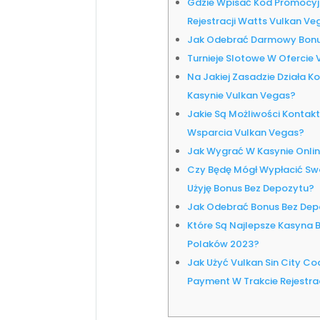
Gdzie Wpisać Kod Promocy
Rejestracji Watts Vulkan Ve
Jak Odebrać Darmowy Bonu
Turnieje Slotowe W Ofercie
Na Jakiej Zasadzie Działa 
Kasynie Vulkan Vegas?
Jakie Są Możliwości Kontak
Wsparcia Vulkan Vegas?
Jak Wygrać W Kasynie Onli
Czy Będę Mógł Wypłacić Swo
Użyję Bonus Bez Depozytu?
Jak Odebrać Bonus Bez Dep
Które Są Najlepsze Kasyna 
Polaków 2023?
Jak Użyć Vulkan Sin City C
Payment W Trakcie Rejestrac