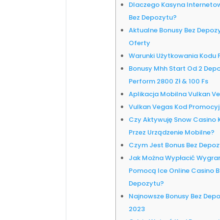
Dlaczego Kasyna Interneto
Bez Depozytu?
Aktualne Bonusy Bez Depozy
Oferty
Warunki Użytkowania Kodu
Bonusy Mhh Start Od 2 Dep
Perform 2800 Zł & 100 Fs
Aplikacja Mobilna Vulkan V
Vulkan Vegas Kod Promocyj
Czy Aktywuję Snow Casino 
Przez Urządzenie Mobilne?
Czym Jest Bonus Bez Depoz
Jak Można Wypłacić Wygra
Pomocą Ice Online Casino 
Depozytu?
Najnowsze Bonusy Bez Depo
2023