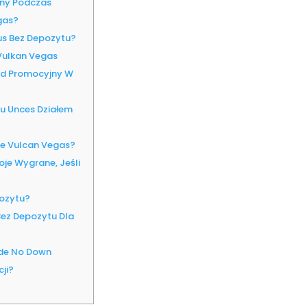
jny Podczas
gas?
s Bez Depozytu?
 Vulkan Vegas
Kod Promocyjny W
tu Unces Działem
ne Vulcan Vegas?
je Wygrane, Jeśli
ozytu?
Bez Depozytu Dla
ode No Down
ji?