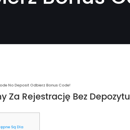
ode No Deposit Odbierz Bonus Code!
 Za Rejestrację Bez Depozyt
tępne Są Dla