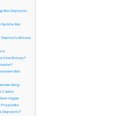
ję Bez Depozytu
 Spinów Bez
z Depozytu Bonusy
ytu
że Inne Bonusy?
onusów?
Bonusem Bez
iender Berg
s Casino
ulkan Vegas
 Przypadku
ez Depozytu?