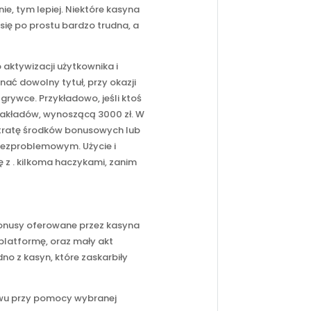
e, tym lepiej. Niektóre kasyna
ę po prostu bardzo trudna, a
aktywizacji użytkownika i
ać dowolny tytuł, przy okazji
rywce. Przykładowo, jeśli ktoś
zakładów, wynoszącą 3000 zł. W
utratę środków bonusowych lub
bezproblemowym. Użycie i
 z . kilkoma haczykami, zanim
Bonusy oferowane przez kasyna
 platformę, oraz mały akt
no z kasyn, które zaskarbiły
lewu przy pomocy wybranej