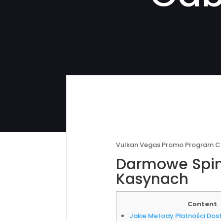
Vulkan Vegas Promo Program C
Darmowe Spiny
Kasynach
Content
Jakie Metody Płatności Dos