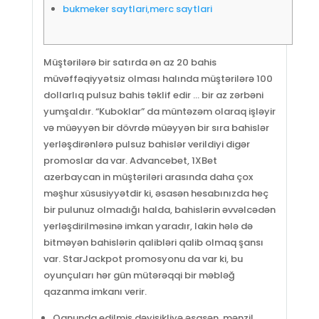
bukmeker saytlari,merc saytlari
Müştərilərə bir satırda ən az 20 bahis
müvəffəqiyyətsiz olması halında müştərilərə 100
dollarlıq pulsuz bahis təklif edir … bir az zərbəni
yumşaldır. “Kuboklar” da müntəzəm olaraq işləyir
və müəyyən bir dövrdə müəyyən bir sıra bahislər
yerləşdirənlərə pulsuz bahislər verildiyi digər
promoslar da var. Advancebet, 1XBet
azerbaycan in müştəriləri arasında daha çox
məşhur xüsusiyyətdir ki, əsasən hesabınızda heç
bir pulunuz olmadığı halda, bahislərin əvvəlcədən
yerləşdirilməsinə imkan yaradır, lakin hələ də
bitməyən bahislərin qalibləri qalib olmaq şansı
var. StarJackpot promosyonu da var ki, bu
oyunçuları hər gün mütərəqqi bir məbləğ
qazanma imkanı verir.
Qanunda edilmiş dəyişikliyə əsasən, mənzil