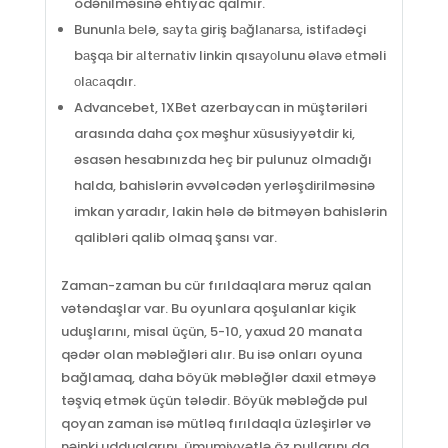
ödənilməsinə ehtiyac qalmır.
Bununlа bеlə, sаytа giriş bаğlаnаrsа, istifаdəçi
bаşqа bir аltеrnаtiv linkin qısаyоlunu əlаvə еtməli
оlасаqdır.
Advancebet, 1XBet azerbaycan in müştəriləri
arasında daha çox məşhur xüsusiyyətdir ki,
əsasən hesabınızda heç bir pulunuz olmadığı
halda, bahislərin əvvəlcədən yerləşdirilməsinə
imkan yaradır, lakin hələ də bitməyən bahislərin
qalibləri qalib olmaq şansı var.
Zaman-zaman bu cür fırıldaqlara məruz qalan
vətəndaşlar var. Bu oyunlara qoşulanlar kiçik
uduşlarını, misal üçün, 5-10, yaxud 20 manata
qədər olan məbləğləri alır. Bu isə onları oyuna
bağlamaq, daha böyük məbləğlər daxil etməyə
təşviq etmək üçün tələdir. Böyük məbləğdə pul
qoyan zaman isə mütləq fırıldaqla üzləşirlər və
nəinki udduqlarını, ümumiyyətlə öz pullarını da