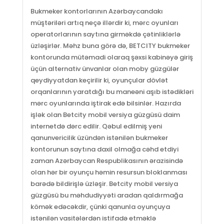
Bukmeker kontorlarının Azərbaycandakı
müştəriləri artıq neçə illərdir ki, mərc oyunları
operatorlarının saytına girməkdə çətinliklərlə
üzləşirlər. Məhz buna görə də, BETCITY bukmeker
kontorunda mütəmadi olaraq şəxsi kabinəyə giriş
üçün alternativ ünvanlar olan moby güzgülər
qeydiyyatdan keçirilir ki, oyunçular dövlət
orqanlarının yaratdığı bu maneəni aşıb istədikləri
mərc oyunlarında iştirak edə bilsinlər. Hazırda
işlək olan Betcity mobil versiya güzgüsü daim
internetdə dərc edilir. Qəbul edilmiş yeni
qanunvericilik üzündən istənilən bukmeker
kontorunun saytına daxil olmağa cəhd etdiyi
zaman Azərbaycan Respublikasının ərazisində
olan hər bir oyunçu həmin resursun bloklanması
barədə bildirişlə üzləşir. Betcity mobil versiya
güzgüsü bu məhdudiyyəti aradan qaldırmağa
kömək edəcəkdir, çünki qanunla oyunçuya
istənilən vasitələrdən istifadə etməklə