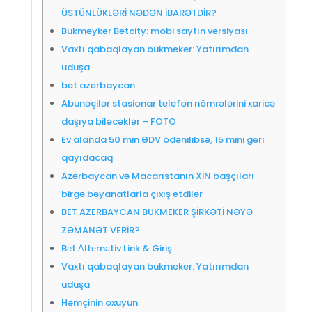
ÜSTÜNLÜKLƏRİ NƏDƏN İBARƏTDİR?
Bukmeyker Betcity: mobi saytın versiyası
Vaxtı qabaqlayan bukmeker: Yatırımdan
uduşa
bet azerbaycan
Abunəçilər stasionar telefon nömrələrini xaricə
daşıya biləcəklər – FOTO
Ev alanda 50 min ƏDV ödənilibsə, 15 mini geri
qayıdacaq
Azərbaycan və Macarıstanın XİN başçıları
birgə bəyanatlarla çıxış etdilər
BET AZERBAYCAN BUKMEKER ŞİRKƏTİ NƏYƏ
ZƏMANƏT VERİR?
Bеt Аltеrnаtiv Link & Giriş
Vaxtı qabaqlayan bukmeker: Yatırımdan
uduşa
Həmçinin oxuyun