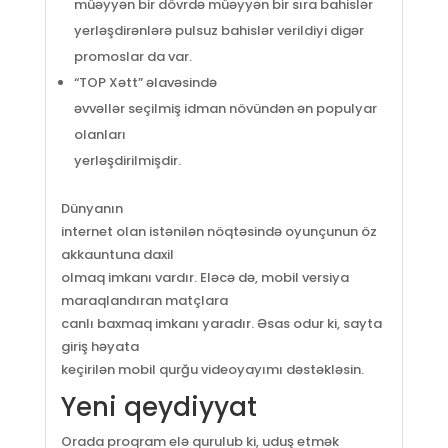
müəyyən bir dövrdə müəyyən bir sıra bahislər
yerləşdirənlərə pulsuz bahislər verildiyi digər
promoslar da var.
“TOP Xətt” əlavəsində
əvvəllər seçilmiş idman növündən ən populyar
olanları
yerləşdirilmişdir.
Dünyanın
internet olan istənilən nöqtəsində oyunçunun öz
akkauntuna daxil
olmaq imkanı vardır. Eləcə də, mobil versiya
maraqlandıran matçlara
canlı baxmaq imkanı yaradır. Əsas odur ki, sayta
giriş həyata
keçirilən mobil qurğu videoyayımı dəstəkləsin.
Yeni qeydiyyat
Orada proqram elə qurulub ki, uduş etmək