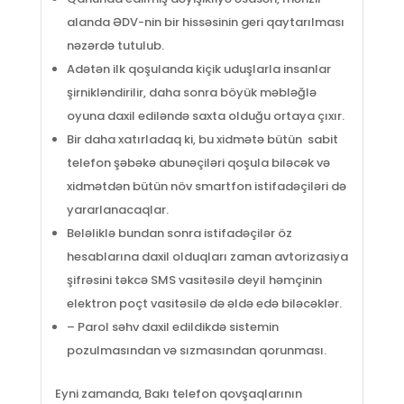
alanda ƏDV-nin bir hissəsinin geri qaytarılması
nəzərdə tutulub.
Adətən ilk qoşulanda kiçik uduşlarla insanlar
şirnikləndirilir, daha sonra böyük məbləğlə
oyuna daxil ediləndə saxta olduğu ortaya çıxır.
Bir daha xatırladaq ki, bu xidmətə bütün sabit
telefon şəbəkə abunəçiləri qoşula biləcək və
xidmətdən bütün növ smartfon istifadəçiləri də
yararlanacaqlar.
Beləliklə bundan sonra istifadəçilər öz
hesablarına daxil olduqları zaman avtorizasiya
şifrəsini təkcə SMS vasitəsilə deyil həmçinin
elektron poçt vasitəsilə də əldə edə biləcəklər.
– Parol səhv daxil edildikdə sistemin
pozulmasından və sızmasından qorunması.
Eyni zamanda, Bakı telefon qovşaqlarının