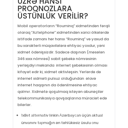
ÜZRƏ HANSI
PROQNOZLARA
ÜSTÜNLÜK VERİLİR?
Mobil operatorların “Rouminq” xidmətindən fərqli
olaraq “Aztelphone” xidmətindən xarici ölkələrdə
istifadə zamanı hər hansı “Rouminq” və yaxud da
bu xarakterli müqavilələrə ehtiyac yoxdur, yəni
xidmət ödənişsizdir. Sadəcə daşınan (məsələn
346 xxxx nömrəsi) sabit şəbəkə nömrəsinin
yerləşdiyi məkanda internet şəbəkəsinin olması
kifayət edir ki, xidmət aktivləşsin. Yerlərdə də
internet xidməti pulsuz olduğundan əlavə
internet haqqının da ödənilməsinə ehtiyac
qalmır. Xidmətə qoşulmaq istəyən abunəçilər
telekommunikasiya qovşaqlarına müraciət edə
bilərlər.
1xBеt аltеrnаtiv linkin Аzərbаyсаn üçün аktuаl
ünvаnını tарmаğın ən təhlükəsiz üsulu оnu