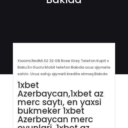
Xiaomi RedMi S2 32 GB Rose Grey Telefon Kupit v
Baku En Guclu Mobil telefon Bakıda ucuz qiymətə
satılır. Ucuz satışı qiyməti kredite almaq Bakıda
1xbet
Azerbaycan,1xbet az
merc saytı, en yaxsi
bukmeker 1xbet
Azerbaycan merc