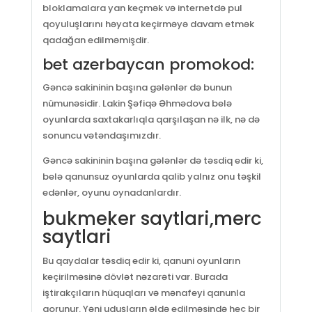
bloklamalara yan keçmək və internetdə pul
qoyuluşlarını həyata keçirməyə davam etmək
qadağan edilməmişdir.
bet azerbaycan promokod:
Gəncə sakininin başına gələnlər də bunun
nümunəsidir. Lakin Şəfiqə Əhmədova belə
oyunlarda saxtakarlıqla qarşılaşan nə ilk, nə də
sonuncu vətəndaşımızdır.
Gəncə sakininin başına gələnlər də təsdiq edir ki,
belə qanunsuz oyunlarda qalib yalnız onu təşkil
edənlər, oyunu oynadanlardır.
bukmeker saytlari,merc
saytlari
Bu qaydalar təsdiq edir ki, qanuni oyunların
keçirilməsinə dövlət nəzarəti var. Burada
iştirakçıların hüquqları və mənafeyi qanunla
qorunur. Yəni uduşların əldə edilməsində heç bir