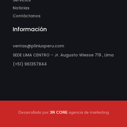
Servicios
Noticias
Contáctanos
Información
ventas@pliniusperu.com
SEDE LIMA CENTRO – Jr. Augusto Wiesse 719 , Lima
(+51) 961357844
Desarrollado por
3R CORE
agencia de marketing