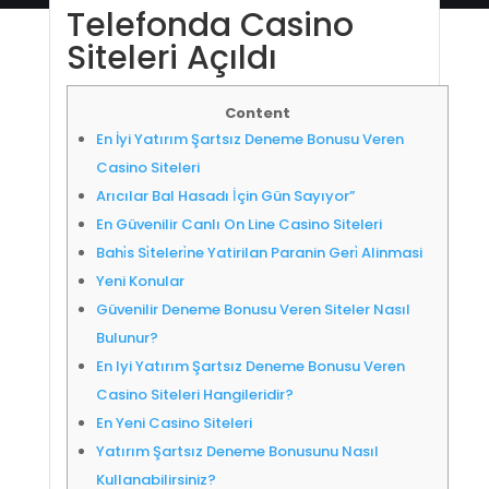
Telefonda Casino
Siteleri Açıldı
Content
En İyi Yatırım Şartsız Deneme Bonusu Veren
Casino Siteleri
Arıcılar Bal Hasadı İçin Gün Sayıyor”
En Güvenilir Canlı On Line Casino Siteleri
Bahi̇s Si̇teleri̇ne Yatirilan Paranin Geri̇ Alinmasi
Yeni Konular
Güvenilir Deneme Bonusu Veren Siteler Nasıl
Bulunur?
En Iyi Yatırım Şartsız Deneme Bonusu Veren
Casino Siteleri Hangileridir?
En Yeni Casino Siteleri
Yatırım Şartsız Deneme Bonusunu Nasıl
Kullanabilirsiniz?