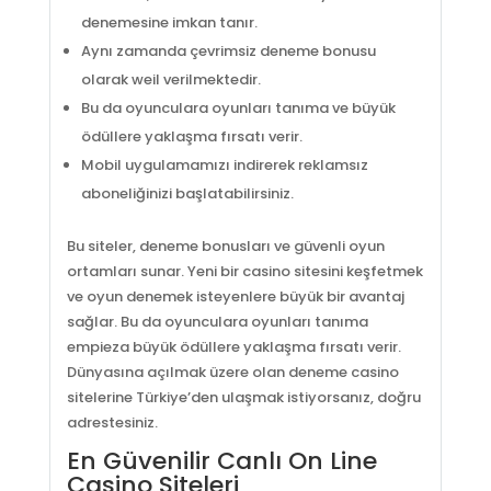
denemesine imkan tanır.
Aynı zamanda çevrimsiz deneme bonusu
olarak weil verilmektedir.
Bu da oyunculara oyunları tanıma ve büyük
ödüllere yaklaşma fırsatı verir.
Mobil uygulamamızı indirerek reklamsız
aboneliğinizi başlatabilirsiniz.
Bu siteler, deneme bonusları ve güvenli oyun
ortamları sunar. Yeni bir casino sitesini keşfetmek
ve oyun denemek isteyenlere büyük bir avantaj
sağlar. Bu da oyunculara oyunları tanıma
empieza büyük ödüllere yaklaşma fırsatı verir.
Dünyasına açılmak üzere olan deneme casino
sitelerine Türkiye’den ulaşmak istiyorsanız, doğru
adrestesiniz.
En Güvenilir Canlı On Line
Casino Siteleri