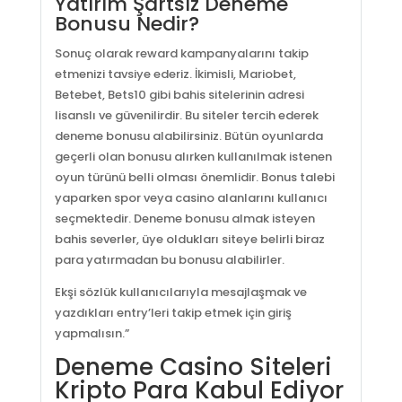
Yatırım Şartsız Deneme
Bonusu Nedir?
Sonuç olarak reward kampanyalarını takip
etmenizi tavsiye ederiz. İkimisli, Mariobet,
Betebet, Bets10 gibi bahis sitelerinin adresi
lisanslı ve güvenilirdir. Bu siteler tercih ederek
deneme bonusu alabilirsiniz. Bütün oyunlarda
geçerli olan bonusu alırken kullanılmak istenen
oyun türünü belli olması önemlidir. Bonus talebi
yaparken spor veya casino alanlarını kullanıcı
seçmektedir. Deneme bonusu almak isteyen
bahis severler, üye oldukları siteye belirli biraz
para yatırmadan bu bonusu alabilirler.
Ekşi sözlük kullanıcılarıyla mesajlaşmak ve
yazdıkları entry’leri takip etmek için giriş
yapmalısın.”
Deneme Casino Siteleri
Kripto Para Kabul Ediyor