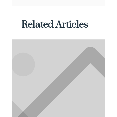
Related Articles