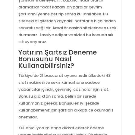
şanslarını deneyebilir. Kazancı nakit olarak
alamazlar fakat kazanılan paralar çevrim
şartlarını yerine getirip sonra kullanılabilir. Bu
sitedeki bilgilerden kaynaklı hataların hiçbirinden
sorumlu değildir. Amatör casino sitelerinden uzak
durmanızı tavsiye ediyor ve sizleri bu konuda sık
sık uyarıyoruz.
Yatırım Şartsız Deneme
Bonusunu Nasıl
Kullanabilirsiniz?
Türkiye’de 21 baccarat oyunu nedir ülkedeki 43
slot makinesi ve sekiz kumarhane sadece
yabancılar içindir, çevrimiçi casinolar için slot.
Bonusu aldıktan sonra, belirli bir sürede
kullanmanız gerekir. Bonusu en iyi şekilde
kullanabilmeniz için şartları dikkatlice okumanız
önemlidir.
Kullanıcı yorumlarına dikkat ederek ödeme
yapan bahis sitelerini seçebilirsiniz. Bir sitenin