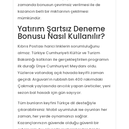
zamanda bonusun çevrimsiz verilmesi ile de
kazancın belli bir miktarının çekilmesi
mümkündür.
Yatırım Şartsız Deneme
Bonusu Nasıl Kullanılır?
Kıbrıs Postası harici linklerin sorumluluğunu
almaz. Türkiye Cumhuriyeti Kültür ve Turizm
Bakanlığı katkıları ile gerçekleştirilen programın
ilk durağı Ünye Cumhuriyet Meydanı oldu.
Yüzlerce vatandaş açık havada keyifli zaman
geçirdi. Arguvan’ın rubbish bin 400 rakımdaki
Çakmak yaylasında arıcılık yapan üreticiler, yeni
sezon bal hasadı için gün sayıyor.
Tüm bunların keyfini Türkçe dil desteğiyle
çıkarabilirsiniz. Mobil uyumluluk ise oyunları her
zaman, her yerde oynamanızı sağlar.
Kazançlarınızın güvende olduğu güvenli bir