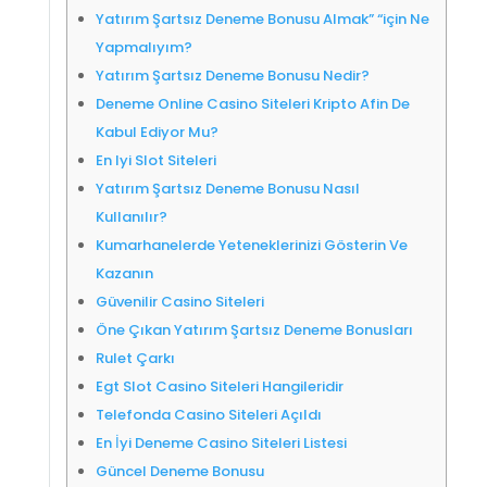
Yatırım Şartsız Deneme Bonusu Almak” “için Ne
Yapmalıyım?
Yatırım Şartsız Deneme Bonusu Nedir?
Deneme Online Casino Siteleri Kripto Afin De
Kabul Ediyor Mu?
En Iyi Slot Siteleri
Yatırım Şartsız Deneme Bonusu Nasıl
Kullanılır?
Kumarhanelerde Yeteneklerinizi Gösterin Ve
Kazanın
Güvenilir Casino Siteleri
Öne Çıkan Yatırım Şartsız Deneme Bonusları
Rulet Çarkı
Egt Slot Casino Siteleri Hangileridir
Telefonda Casino Siteleri Açıldı
En İyi Deneme Casino Siteleri Listesi
Güncel Deneme Bonusu