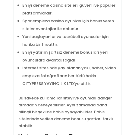
En iyi deneme casino siteleri, güvenli ve popüler
platformlardır.
Spor empieza casino oyunları için bonus veren
siteler avantajlar ile doludur.
Yeni başlayanlar ve tecrübeli oyuncular için
harika bir fırsattır.
En iyi yatırım şartsız deneme bonusları yeni
oyunculara avantaj sağlar.
Internet sitesinde yayınlanan yazı, haber, video
empieza fotoğrafların her türlü hakkı
CITYPRESS YAYINCILIK LTD’ye aittir.
Bu sayede kullanıcılar siteyi ve oyunları danger
almadan deneyebilirler. Aynı zamanda daha
bilinçli bir şekilde bahis oynayabilirler. Bahis
sitelerinde verilen deneme bonusu şartları farklı
olabilir.