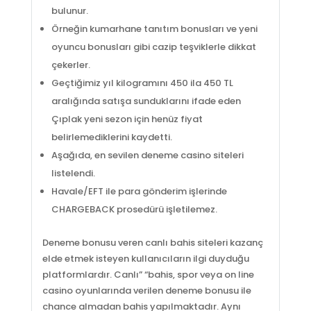
bulunur.
Örneğin kumarhane tanıtım bonusları ve yeni
oyuncu bonusları gibi cazip teşviklerle dikkat
çekerler.
Geçtiğimiz yıl kilogramını 450 ila 450 TL
aralığında satışa sunduklarını ifade eden
Çıplak yeni sezon için henüz fiyat
belirlemediklerini kaydetti.
Aşağıda, en sevilen deneme casino siteleri
listelendi.
Havale/EFT ile para gönderim işlerinde
CHARGEBACK prosedürü işletilemez.
Deneme bonusu veren canlı bahis siteleri kazanç
elde etmek isteyen kullanıcıların ilgi duyduğu
platformlardır. Canlı” “bahis, spor veya on line
casino oyunlarında verilen deneme bonusu ile
chance almadan bahis yapılmaktadır. Aynı