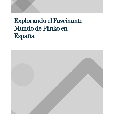
Explorando el Fascinante
Mundo de Plinko en
España