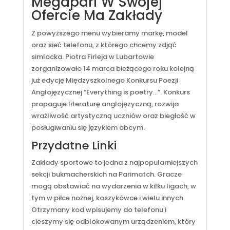
Megapari W Swojej
Ofercie Ma Zakłady
Z powyższego menu wybieramy markę, model
oraz sieć telefonu, z którego chcemy zdjąć
simlocka. Piotra Firleja w Lubartowie
zorganizowało 14 marca bieżącego roku kolejną
już edycję Międzyszkolnego Konkursu Poezji
Anglojęzycznej “Everything is poetry…”. Konkurs
propaguje literaturę anglojęzyczną, rozwija
wrażliwość artystyczną uczniów oraz biegłość w
posługiwaniu się językiem obcym.
Przydatne Linki
Zakłady sportowe to jedna z najpopularniejszych
sekcji bukmacherskich na Parimatch. Gracze
mogą obstawiać na wydarzenia w kilku ligach, w
tym w piłce nożnej, koszykówce i wielu innych.
Otrzymany kod wpisujemy do telefonu i
cieszymy się odblokowanym urządzeniem, który