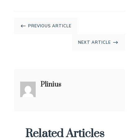
#
PREVIOUS ARTICLE
$
NEXT ARTICLE
Plinius
Related Articles