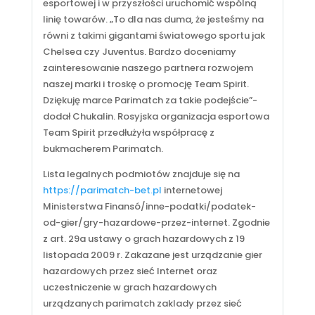
esportowej i w przyszłości uruchomić wspólną
linię towarów. „To dla nas duma, że ​​jesteśmy na
równi z takimi gigantami światowego sportu jak
Chelsea czy Juventus. Bardzo doceniamy
zainteresowanie naszego partnera rozwojem
naszej marki i troskę o promocję Team Spirit.
Dziękuję marce Parimatch za takie podejście”-
dodał Chukalin. Rosyjska organizacja esportowa
Team Spirit przedłużyła współpracę z
bukmacherem Parimatch.
Lista legalnych podmiotów znajduje się na
https://parimatch-bet.pl
internetowej
Ministerstwa Finansó/inne-podatki/podatek-
od-gier/gry-hazardowe-przez-internet. Zgodnie
z art. 29a ustawy o grach hazardowych z 19
listopada 2009 r. Zakazane jest urządzanie gier
hazardowych przez sieć Internet oraz
uczestniczenie w grach hazardowych
urządzanych parimatch zaklady przez sieć