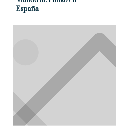
Mundo de Plinko en
España