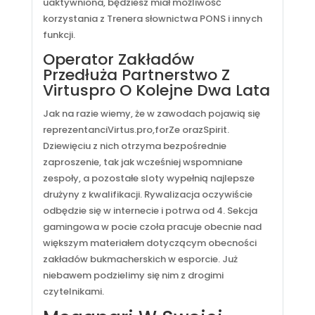
uaktywniona, będziesz miał możliwość
korzystania z Trenera słownictwa PONS i innych
funkcji.
Operator Zakładów
Przedłuża Partnerstwo Z
Virtuspro O Kolejne Dwa Lata
Jak na razie wiemy, że w zawodach pojawią się
reprezentanciVirtus.pro,forZe orazSpirit.
Dziewięciu z nich otrzyma bezpośrednie
zaproszenie, tak jak wcześniej wspomniane
zespoły, a pozostałe sloty wypełnią najlepsze
drużyny z kwalifikacji. Rywalizacja oczywiście
odbędzie się w internecie i potrwa od 4. Sekcja
gamingowa w pocie czoła pracuje obecnie nad
większym materiałem dotyczącym obecności
zakładów bukmacherskich w esporcie. Już
niebawem podzielimy się nim z drogimi
czytelnikami.