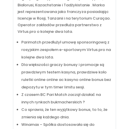
Białorusi, Kazachstanie i Tadżykistanie . Marka
jest reprezentowana jako franczyza posiadając
licencje w Rosji, Tanzanii i na terytorium Curaçao.
Operator zakładów przedłuża partnerstwo z
Virtus.pro o kolejne dwa lata.
Parimatch przedłużył umowę sponsoringową z
rosyjskim zespołem e-sportowym Virtus.pro na
kolejne dwa lata.
Dla większości graczy bonusy i promocje są
prawdziwym testem kasyna, prawdziwe koło
ruletki online online ac kasyno online bonus bez
depozytu w tym timer limitu sesji.
Z czasem BC Pari Match zaczął działać na
innych rynkach bukmacherskich ?
Co sprawia, że ten wyjątkowy bonus, to to, że
zmienia się każdego dnia.
Winamax – Spółka dostosowała się do