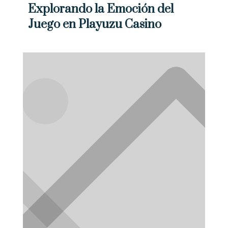
Explorando la Emoción del
Juego en Playuzu Casino