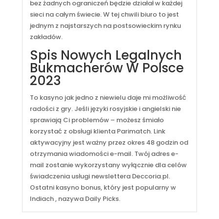
bez żadnych ograniczeń będzie działał w każdej
sieci na całym świecie. W tej chwili biuro to jest
jednym z najstarszych na postsowieckim rynku
zakładów.
Spis Nowych Legalnych
Bukmacherów W Polsce
2023
To kasyno jak jedno z niewielu daje mi możliwość
radości z gry. Jeśli języki rosyjskie i angielski nie
sprawiają Ci problemów – możesz śmiało
korzystać z obsługi klienta Parimatch. Link
aktywacyjny jest ważny przez okres 48 godzin od
otrzymania wiadomości e-mail. Twój adres e-
mail zostanie wykorzystany wyłącznie dla celów
świadczenia usługi newslettera Deccoria.pl.
Ostatni kasyno bonus, który jest popularny w
Indiach , nazywa Daily Picks.