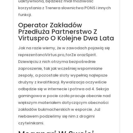
uaktywniona, będziesz miał możliwość
korzystania z Trenera słownictwa PONS i innych
funkcji.
Operator Zakładów
Przedłuża Partnerstwo Z
Virtuspro O Kolejne Dwa Lata
Jak na razie wiemy, że w zawodach pojawią się
reprezentanciVirtus.pro,forZe orazSpirit.
Dziewięciu z nich otrzyma bezpośrednie
zaproszenie, tak jak wcześniej wspomniane
zespoły, a pozostałe sloty wypełnią najlepsze
drużyny z kwalifikacji. Rywalizacja oczywiście
odbędzie się w internecie i potrwa od 4. Sekcja
gamingowa w pocie czoła pracuje obecnie nad
większym materiałem dotyczącym obecności
zakładów bukmacherskich w esporcie. Już
niebawem podzielimy się nim z drogimi
czytelnikami.