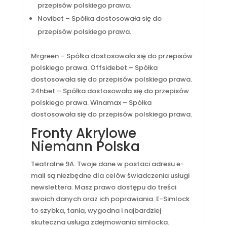
przepisów polskiego prawa.
Novibet – Spółka dostosowała się do
przepisów polskiego prawa.
Mrgreen – Spółka dostosowała się do przepisów
polskiego prawa. Offsidebet – Spółka
dostosowała się do przepisów polskiego prawa.
24hbet – Spółka dostosowała się do przepisów
polskiego prawa. Winamax – Spółka
dostosowała się do przepisów polskiego prawa.
Fronty Akrylowe
Niemann Polska
Teatralne 9A. Twoje dane w postaci adresu e-
mail są niezbędne dla celów świadczenia usługi
newslettera. Masz prawo dostępu do treści
swoich danych oraz ich poprawiania. E-Simlock
to szybka, tania, wygodna i najbardziej
skuteczna usługa zdejmowania simlocka.