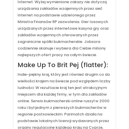
Internet. Wyżej wymienione zakazy nie dotyczą
urządzania zakładów wzajemnych przez sieć
Internet na podstawie udzielonego przez
Ministra Finansów RP zezwolenia. Gier losowych
urządzanych przez internetowe kasyna gry oraz
zakładów wzajemnych oferowanych przez
zagraniczne spółki bukmacherskie. Jobsora
codziennie skanuje i wybiera dla Ciebie miliony
najlepszych ofert pracy na całym świecie.
Make Up To Brit Pej (flatter):
Indie-piękny kraj, który jest również drugim co do
wielkości krajem na świecie pod względem liczby
ludności. W rezultacie kraj ten jest atrakcyjnym
miejscem dla każdej firmy, w tym dla zakładów
online. Serwis bukmacherski online ruszył w 2000
roku i był jednym z pierwszych bukmacherów w
regionie postsowieckim. Parimatch działa na
podstawie lokalnych licencji wydawanych przez
organy regulacyjne każdego kraju na Cyprze,