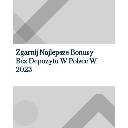
Zgarnij Najlepsze Bonusy
Bez Depozytu W Polsce W
2023