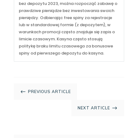
bez depozytu 2023, można rozpocząć zabawę o
prawdziwe pieniądze bez inwestowania swoich
pieniędzy. Odbierając free spiny za rejestracje
lub w standardowej formie (z depozytem), w
warunkach promocji często znajduje się zapis o
limicie czasowym. Kasyna często stosują
politykę braku limitu czasowego za bonusowe
spiny od pierwszego depozytu do kasyna.
#
PREVIOUS ARTICLE
$
NEXT ARTICLE