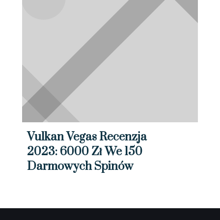
Vulkan Vegas Recenzja
2023: 6000 Zł We 150
Darmowych Spinów