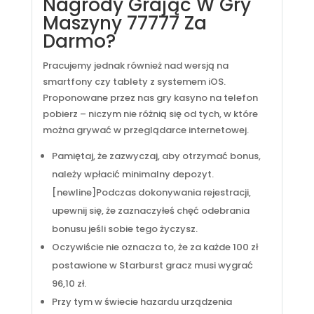
Nagrody Grając W Gry
Maszyny 77777 Za
Darmo?
Pracujemy jednak również nad wersją na
smartfony czy tablety z systemem iOS.
Proponowane przez nas gry kasyno na telefon
pobierz – niczym nie różnią się od tych, w które
można grywać w przeglądarce internetowej.
Pamiętaj, że zazwyczaj, aby otrzymać bonus,
należy wpłacić minimalny depozyt.
[newline]Podczas dokonywania rejestracji,
upewnij się, że zaznaczyłeś chęć odebrania
bonusu jeśli sobie tego życzysz.
Oczywiście nie oznacza to, że za każde 100 zł
postawione w Starburst gracz musi wygrać
96,10 zł.
Przy tym w świecie hazardu urządzenia