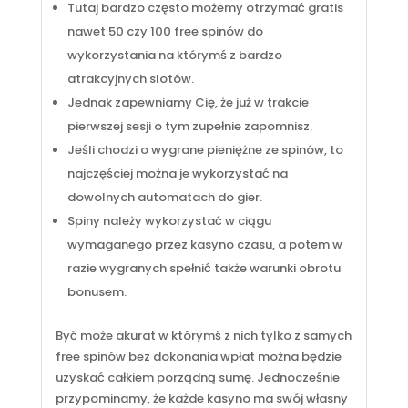
Tutaj bardzo często możemy otrzymać gratis
nawet 50 czy 100 free spinów do
wykorzystania na którymś z bardzo
atrakcyjnych slotów.
Jednak zapewniamy Cię, że już w trakcie
pierwszej sesji o tym zupełnie zapomnisz.
Jeśli chodzi o wygrane pieniężne ze spinów, to
najczęściej można je wykorzystać na
dowolnych automatach do gier.
Spiny należy wykorzystać w ciągu
wymaganego przez kasyno czasu, a potem w
razie wygranych spełnić także warunki obrotu
bonusem.
Być może akurat w którymś z nich tylko z samych
free spinów bez dokonania wpłat można będzie
uzyskać całkiem porządną sumę. Jednocześnie
przypominamy, że każde kasyno ma swój własny