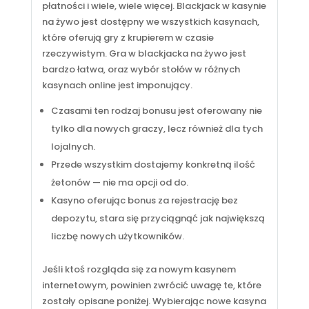
płatności i wiele, wiele więcej. Blackjack w kasynie
na żywo jest dostępny we wszystkich kasynach,
które oferują gry z krupierem w czasie
rzeczywistym. Gra w blackjacka na żywo jest
bardzo łatwa, oraz wybór stołów w różnych
kasynach online jest imponujący.
Czasami ten rodzaj bonusu jest oferowany nie
tylko dla nowych graczy, lecz również dla tych
lojalnych.
Przede wszystkim dostajemy konkretną ilość
żetonów — nie ma opcji od do.
Kasyno oferując bonus za rejestrację bez
depozytu, stara się przyciągnąć jak największą
liczbę nowych użytkowników.
Jeśli ktoś rozgląda się za nowym kasynem
internetowym, powinien zwrócić uwagę te, które
zostały opisane poniżej. Wybierając nowe kasyna