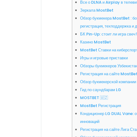
Все о DLNA и Airplay в телев
Зеркала MostBet
Обзор букмекера MostBet : бо
регистрация, техподдержка и
БК Pin-Up: стоит ли игра свеч
Казино MostBet
MostBet Ставки на киберспор
Игры и игровые приставки
Обзоры букмекеров Узбекиста
Регистрация на сайте MostBe
Обзор букмекерской компании
Гид по саундбарам LG
MOSTBET 🇺🇿
MostBet Регистрация
Кондиционер LG DUAL Vane: о
инноваций
Регистрация на сайте Лига Ста