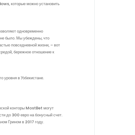
dows, которые можно установить
позволяют одновременно
 не было. Мы убеждены, что
астью повседневной жизни, – вот
средой, бережное отношение к
о уровня в Узбекистане.
ерской конторы MostBet могут
сти до 300 евро на бонусный счет.
ом Грином в 2017 году.