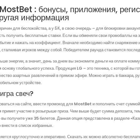
MostBet : бонусы, приложения, регис
другая информация
 причин для беспокойства, а у БК, в свою очередь – для блокировки аккаун
ть получить бесплатные ставки. Если вы обменяли свои промобаллы на э
бытие и нажать на коэффициент. Вначале необходимо найти снаряжение и
, сталкивая игроков между собой. Победителем раунда становится после
ьше энергии, а значит, день за днем вы экономите деньги на оплате комм
основу глобального успеха. Продукция LG – это техника, с которой вы г
ство азартных развлечений в прямом эфире. Можно играть в баккара, рул
мобильном устройстве.
 игра свеч?
ваться на сайте, ввести промокод для MostBet и пополнить счет суммой 
ем примет участие в розыгрыше приза. Чем выше будет сумма депозита, те
 вы получите уже 35 билетов. Данная опция представлена в разделе «Каз
 внести в список избранных.
ется круглосуточно и оперативно. Скачать их можно абсолютно бесплатн