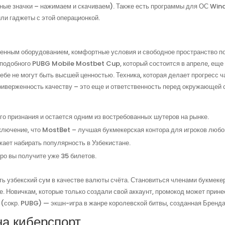
ьные значки – нажимаем и скачиваем). Также есть программы для ОС Win
ли гаджеты с этой операционкой.
енным оборудованием, комфортные условия и свободное пространство 
о подобного PUBG Mobile Mostbet Cup, который состоится в апреле, еще
ебе не могут быть высшей ценностью. Техника, которая делает прогресс ч
иверженность качеству – это еще и ответственность перед окружающей 
го признания и остается одним из востребованных шутеров на рынке.
ключение, что MostBet – лучшая букмекерская контора для игроков любог
жает набирать популярность в Узбекистане.
ро вы получите уже 35 билетов.
ать узбекский сум в качестве валюты счёта. Становиться членами букмек
. Новичкам, которые только создали свой аккаунт, промокод может прине
сокр. PUBG) — экшн-игра в жанре королевской битвы, созданная Брендан
на киберспорт