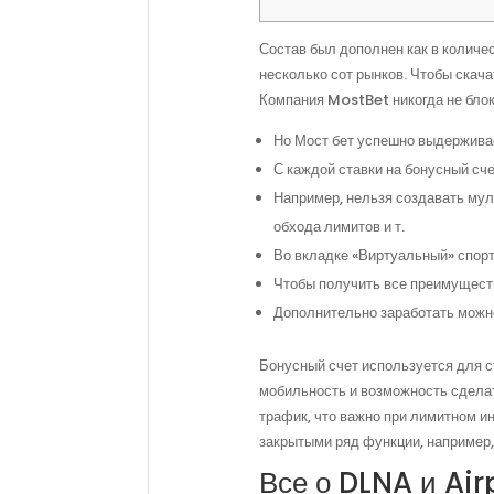
Состав был дополнен как в количе
несколько сот рынков. Чтобы скач
Компания MostBet никогда не блок
Но Мост бет успешно выдерживае
С каждой ставки на бонусный счет
Например, нельзя создавать мул
обхода лимитов и т.
Во вкладке «Виртуальный» спорт 
Чтобы получить все преимуществ
Дополнительно заработать можно
Бонусный счет используется для 
мобильность и возможность сделат
трафик, что важно при лимитном ин
закрытыми ряд функции, например,
Все о DLNA и Air