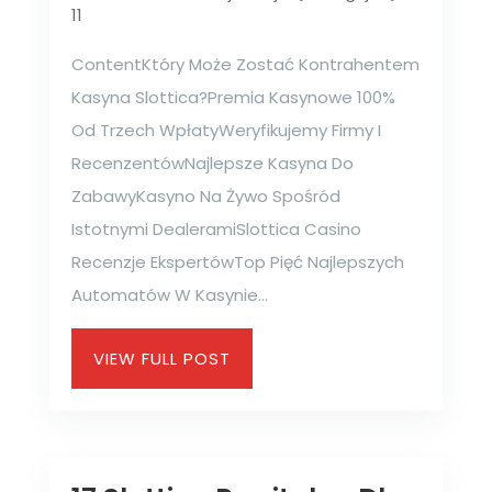
11
ContentKtóry Może Zostać Kontrahentem
Kasyna Slottica?Premia Kasynowe 100%
Od Trzech WpłatyWeryfikujemy Firmy I
RecenzentówNajlepsze Kasyna Do
ZabawyKasyno Na Żywo Spośród
Istotnymi DealeramiSlottica Casino
Recenzje EkspertówTop Pięć Najlepszych
Automatów W Kasynie...
VIEW FULL POST