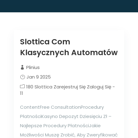
Slottica Com
Klasycznych Automatów
Plinius
Jan 9 2025
180 Slottica Zarejestruj Się Zaloguj Się -
11
ContentFree ConsultationProcedury
PłatnościKasyno Depozyt Dziesięciu Zł –
Najlepsze Procedury PłatnościJakie
Możliwości Muszę Zrobić, Aby Zweryfikować