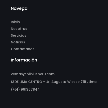
Navega
Inicio
Nosotros
Servicios
Noticias
Contáctanos
Información
ventas@pliniusperu.com
SEDE LIMA CENTRO – Jr. Augusto Wiesse 719 , Lima
(+51) 961357844