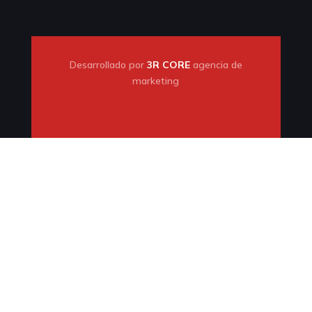
Desarrollado por
3R CORE
agencia de
marketing