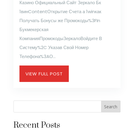
Казино Официальный Сайт Зеркало Бк
1винContentОткрытие Счета а 1winкак
Получать Бонусы же Промокоды%3FIn
Букмекерская
КомпанияПромокодыЗеркалоВойдите В
Систему%2C Указав Свой Номер
Телефона%3AО...
VIEW FULL POST
Search
Recent Posts