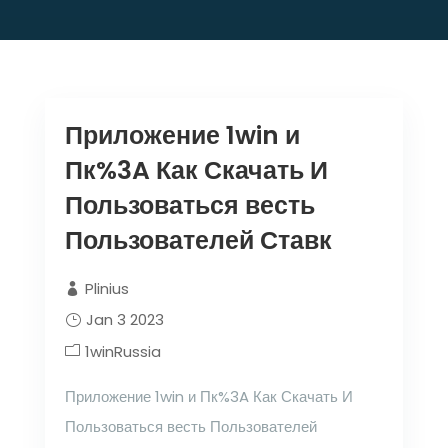
Приложение 1win и
Пк%3A Как Скачать И
Пользоваться весть
Пользователей Ставк
Plinius
Jan 3 2023
1winRussia
Приложение 1win и Пк%3A Как Скачать И
Пользоваться весть Пользователей