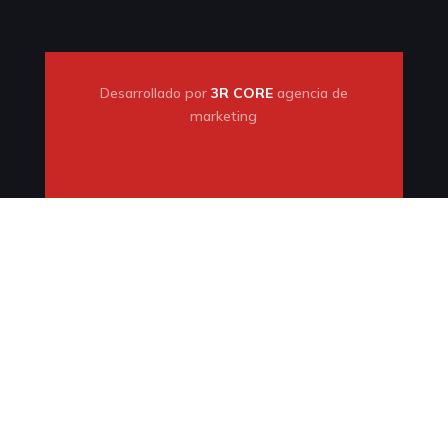
Desarrollado por
3R CORE
agencia de
marketing