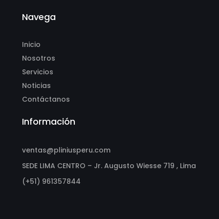
Navega
Inicio
Nosotros
Servicios
Noticias
Contáctanos
Información
ventas@pliniusperu.com
SEDE LIMA CENTRO – Jr. Augusto Wiesse 719 , Lima
(+51) 961357844