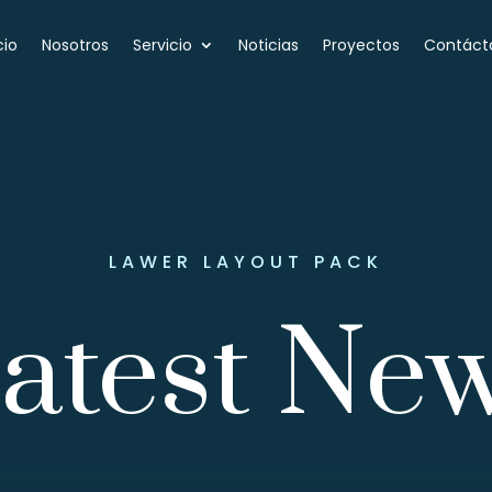
cio
Nosotros
Servicio
Noticias
Proyectos
Contáct
LAWER LAYOUT PACK
atest Ne