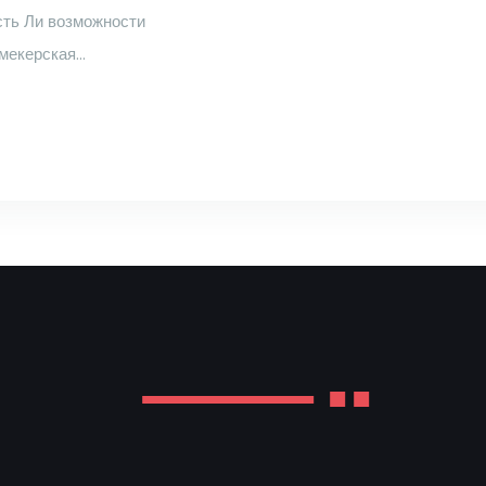
сть Ли возможности
екерская...