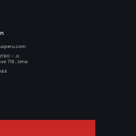
ón
iusperu.com
TRO – Jr.
se 719 , Lima
844