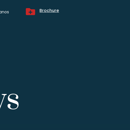

Brochure
anos
ws