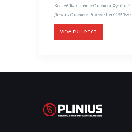
Хоккей”live-казиноСтавки в ФутболЕ
Делать Ставки в Режиме Live%3F”Букм
VIEW FULL POST