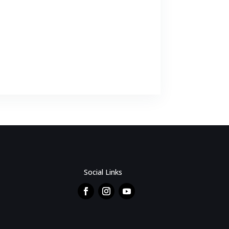
Social Links