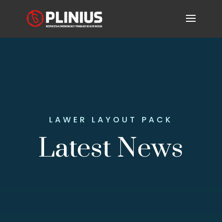
LAWER LAYOUT PACK
Latest News