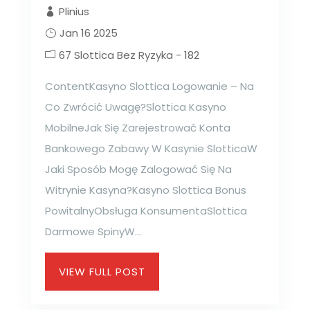
Plinius
Jan 16 2025
67 Slottica Bez Ryzyka - 182
ContentKasyno Slottica Logowanie – Na
Co Zwrócić Uwagę?Slottica Kasyno
MobilneJak Się Zarejestrować Konta
Bankowego Zabawy W Kasynie SlotticaW
Jaki Sposób Mogę Zalogować Się Na
Witrynie Kasyna?Kasyno Slottica Bonus
PowitalnyObsługa KonsumentaSlottica
Darmowe SpinyW...
VIEW FULL POST