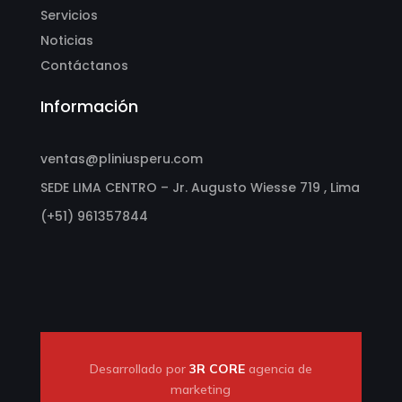
Servicios
Noticias
Contáctanos
Información
ventas@pliniusperu.com
SEDE LIMA CENTRO – Jr. Augusto Wiesse 719 , Lima
(+51) 961357844
Desarrollado por
3R CORE
agencia de
marketing