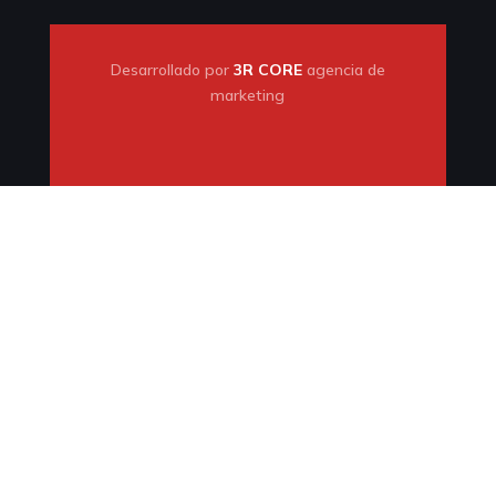
Desarrollado por
3R CORE
agencia de
marketing