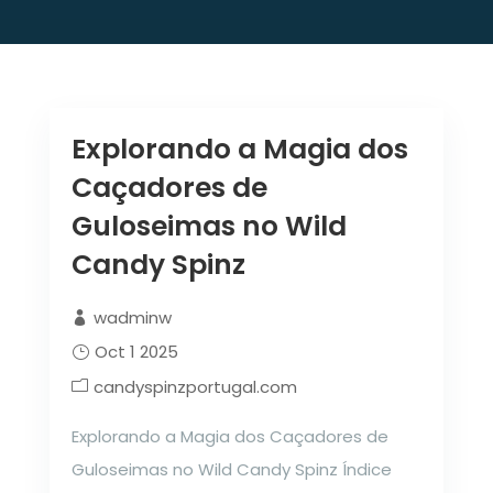
Explorando a Magia dos
Caçadores de
Guloseimas no Wild
Candy Spinz
wadminw
Oct 1 2025
candyspinzportugal.com
Explorando a Magia dos Caçadores de
Guloseimas no Wild Candy Spinz Índice