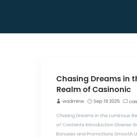
Chasing Dreams in 
Realm of Casinonic
wadminw
Sep 19 2025
cas
Chasing Dreams in the Luminous Re
of Contents Introduction Diverse G
Bonuses and Promotions Smooth Use