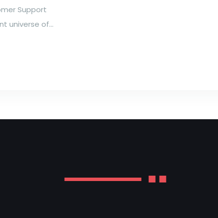
omer Support
t universe of...