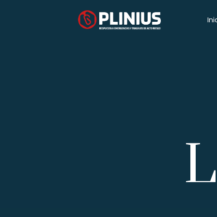
Ini
L