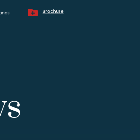

Brochure
anos
ws