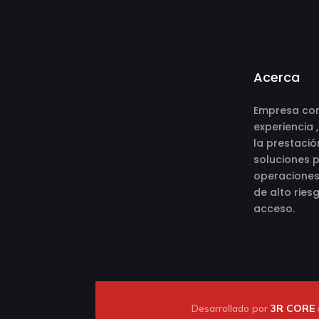
Acerca
Empresa con
experiencia 
la prestació
soluciones p
operaciones 
de alto riesg
acceso.
Desarrollado por
3R CORE