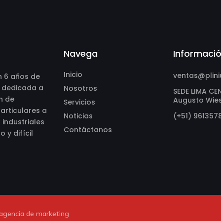
Navega
Informaci
Inicio
ventas@plin
 6 años de
, dedicada a
Nosotros
SEDE LIMA CEN
n de
Augusto Wies
Servicios
articulares a
Noticias
(+51) 961357
industriales
Contáctanos
o y difícil
agencia de marketing