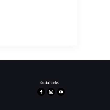
Social Links