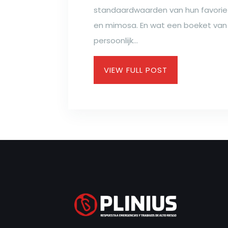
standaardwaarden van hun favorie
en mimosa. En wat een boeket van j
persoonlijk...
VIEW FULL POST