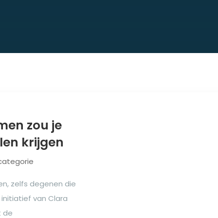
men zou je
len krijgen
categorie
n, zelfs degenen die
nitiatief van Clara
t de