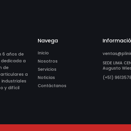
Navega
Informaci
Inicio
ventas@plin
 6 años de
, dedicada a
Nosotros
SEDE LIMA CEN
n de
Augusto Wies
Servicios
articulares a
Noticias
(+51) 961357
industriales
Contáctanos
o y difícil