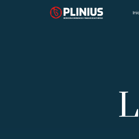
Ini
L