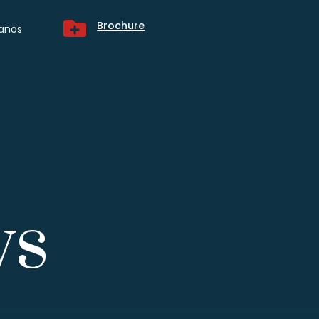

Brochure
anos
ws