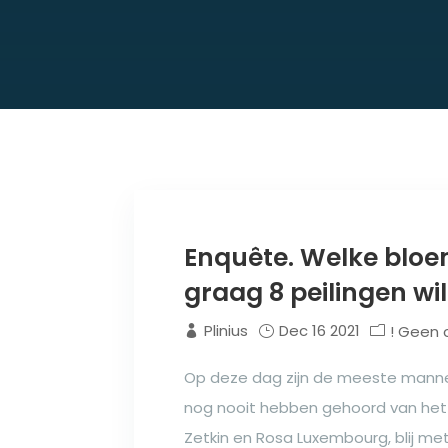
Enquête. Welke bloe
graag 8 peilingen wil
Plinius
Dec 16 2021
! Geen 
Op deze dag zijn de meeste manne
nog nooit hebben gehoord van het i
Zetkin en Rosa Luxembourg, blij me