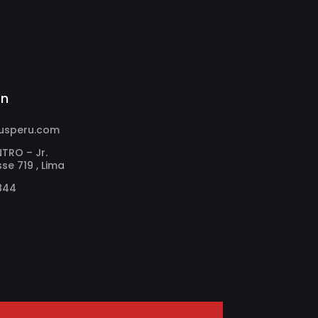
ón
iusperu.com
TRO – Jr.
se 719 , Lima
844