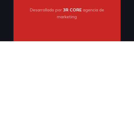
Desarrollado por
3R CORE
agencia de
marketing