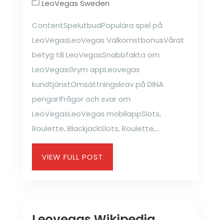
LeoVegas Sweden
ContentSpelutbudPopulära spel på
LeoVegasLeoVegas VälkomstbonusVårat
betyg till LeoVegasSnabbfakta om
LeoVegasGrym appLeovegas
kundtjänstOmsättningskrav på DINA
pengar!Frågor och svar om
LeoVegasLeoVegas mobilappSlots,
Roulette, BlackjackSlots, Roulette,...
VIEW FULL POST
Leovegas Wikipedia