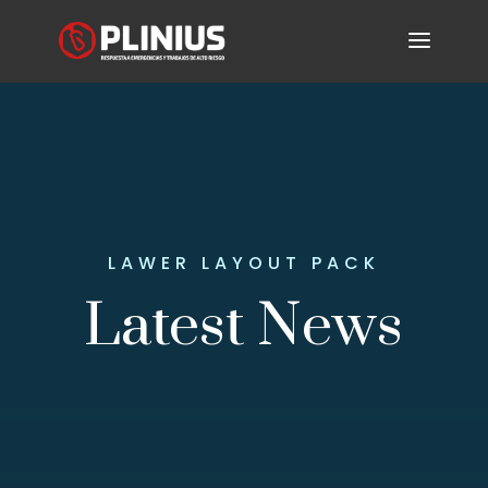
LAWER LAYOUT PACK
Latest News