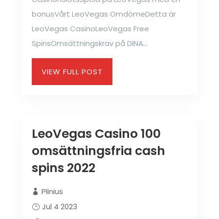
bonusVårt LeoVegas OmdömeDetta är
LeoVegas CasinoLeoVegas Free
SpinsOmsättningskrav på DINA...
VIEW FULL POST
LeoVegas Casino 100
omsättningsfria cash
spins 2022
Plinius
Jul 4 2023