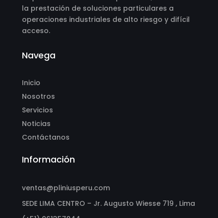
la prestación de soluciones particulares a
operaciones industriales de alto riesgo y difícil
acceso.
Navega
Inicio
Nosotros
Servicios
Noticias
Contáctanos
Información
ventas@pliniusperu.com
SEDE LIMA CENTRO – Jr. Augusto Wiesse 719 , Lima