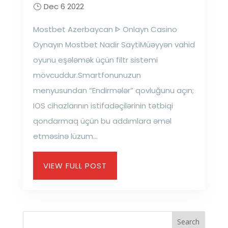
Dec 6 2022
Mostbet Azerbaycan ᐈ Onlayn Casino
Oynayın Mostbet Nadir SaytiMüəyyən vahid
oyunu eşələmək üçün filtr sistemi
mövcuddur.Smartfonunuzun
menyusundan “Endirmələr” qovluğunu açın;
IOS cihazlarının istifadəçilərinin tətbiqi
qondarmaq üçün bu addımlara əməl
etməsinə lüzum...
VIEW FULL POST
Search