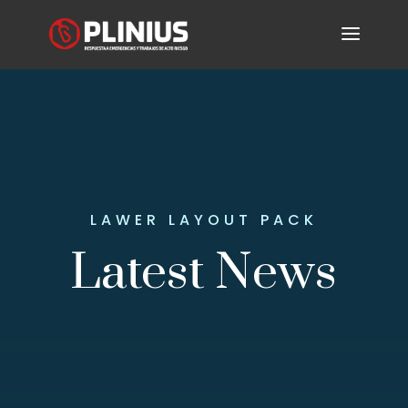
LAWER LAYOUT PACK
Latest News