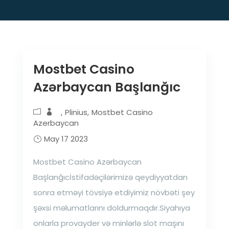
Mostbet Casino
Azərbaycan Başlanğıc
Plinius
Mostbet Casino
Azerbaycan
May 17 2023
Mostbet Casino Azərbaycan
Başlanğıcİstifadəçilərimizə qeydiyyatdan
sonra etməyi tövsiyə etdiyimiz növbəti şey
şəxsi məlumatlarını doldurmaqdır.Siyahıya
onlarla provayder və minlərlə slot maşını