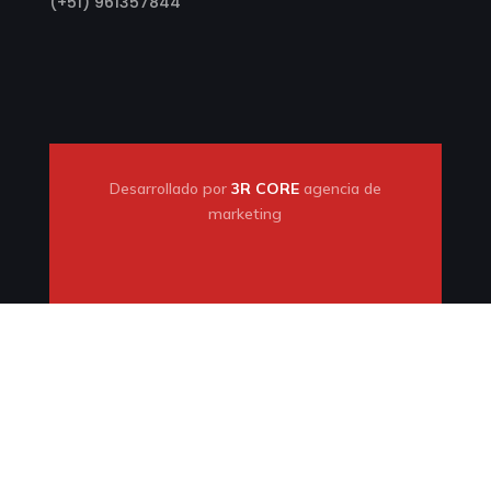
(+51) 961357844
Desarrollado por
3R CORE
agencia de
marketing