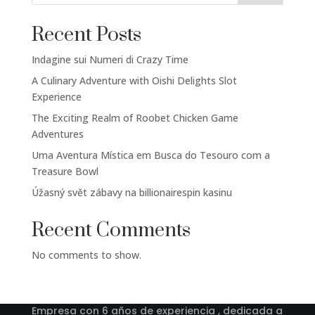
Recent Posts
Indagine sui Numeri di Crazy Time
A Culinary Adventure with Oishi Delights Slot
Experience
The Exciting Realm of Roobet Chicken Game
Social Links
Adventures
Uma Aventura Mística em Busca do Tesouro com a
Treasure Bowl
Úžasný svět zábavy na billionairespin kasinu
Recent Comments
No comments to show.
Acerca
Empresa con 6 años de experiencia , dedicada a