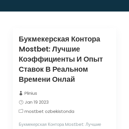
Букмекерская Контора
Mostbet: Лучшие
Коэффициенты И Опыт
Ставок В Реальном
Времени Онлай
Plinius
Jan 19 2023
mostbet ozbekistonda
Букмекерская Контора Mostbet: Лучшие