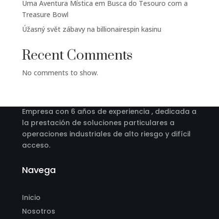
Uma Aventura Mística em Busca do Tesouro com a
Treasure Bowl
Úžasný svět zábavy na billionairespin kasinu
Recent Comments
No comments to show.
Acerca
Empresa con 6 años de experiencia , dedicada a
la prestación de soluciones particulares a
operaciones industriales de alto riesgo y difícil
acceso.
Navega
Inicio
Nosotros