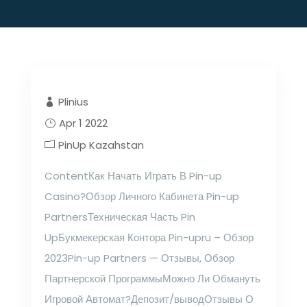
Plinius
Apr 1 2022
PinUp Kazahstan
ContentКак Начать Играть В Pin-up
Casino?Обзор Личного Кабинета Pin-up
PartnersТехническая Часть Pin
UpБукмекерская Контора Pin-upru – Обзор
2023Pin-up Partners — Отзывы, Обзор
Партнерской ПрограммыМожно Ли Обмануть
Игровой Автомат?Депозит/выводОтзывы О