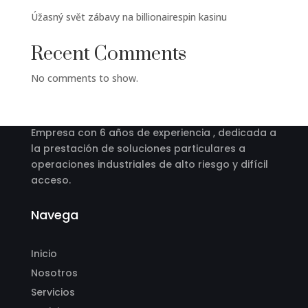
Úžasný svět zábavy na billionairespin kasinu
Recent Comments
No comments to show.
Acerca
Empresa con 6 años de experiencia , dedicada a
la prestación de soluciones particulares a
operaciones industriales de alto riesgo y difícil
acceso.
Navega
Inicio
Nosotros
Servicios